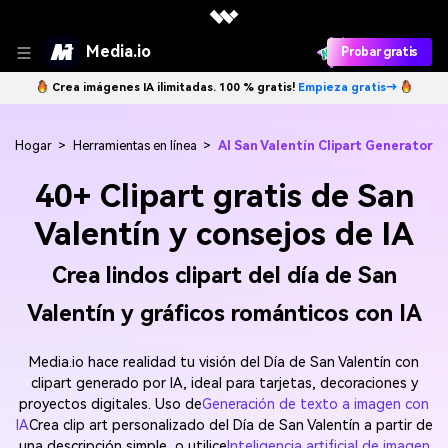
Media.io
Probar gratis
Crea imágenes IA ilimitadas. 100 % gratis!
Empieza gratis→
Hogar
>
Herramientas en línea
>
AI San Valentín Clipart Generator
40+ Clipart gratis de San
Valentín y consejos de IA
Crea lindos clipart del día de San
Valentín y gráficos románticos con IA
Media.io hace realidad tu visión del Día de San Valentín con
clipart generado por IA, ideal para tarjetas, decoraciones y
proyectos digitales. Uso de
Generación de texto a imagen con
IA
Crea clip art personalizado del Día de San Valentín a partir de
una descripción simple, o utilice
Inteligencia artificial de imagen