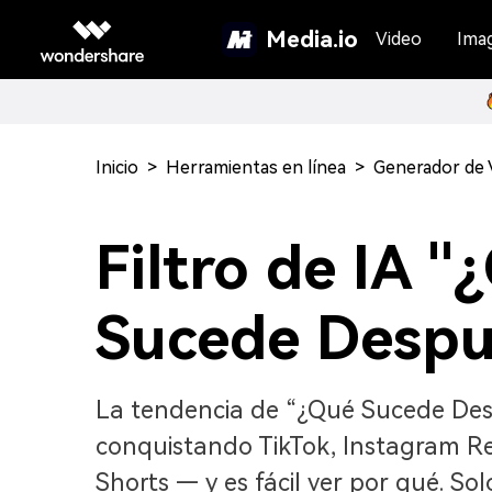
Media.io
Video
Ima
Inicio
>
Herramientas en línea
>
Generador de 
Filtro de IA "
Sucede Despu
La tendencia de “¿Qué Sucede Des
conquistando TikTok, Instagram R
Shorts — y es fácil ver por qué. So