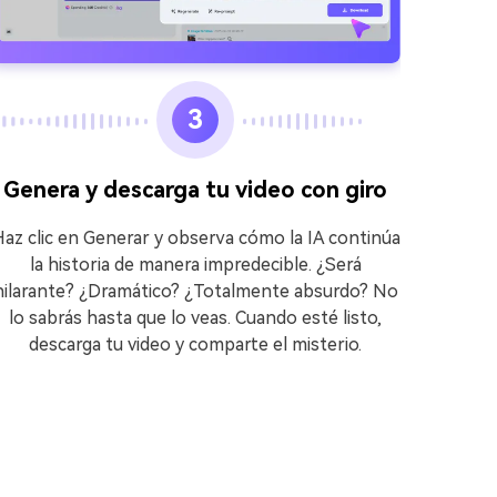
3
Genera y descarga tu video con giro
Visi
az clic en Generar y observa cómo la IA continúa
la historia de manera impredecible. ¿Será
Ve a
hilarante? ¿Dramático? ¿Totalmente absurdo? No
Imágene
lo sabrás hasta que lo veas. Cuando esté listo,
registr
descarga tu video y comparte el misterio.