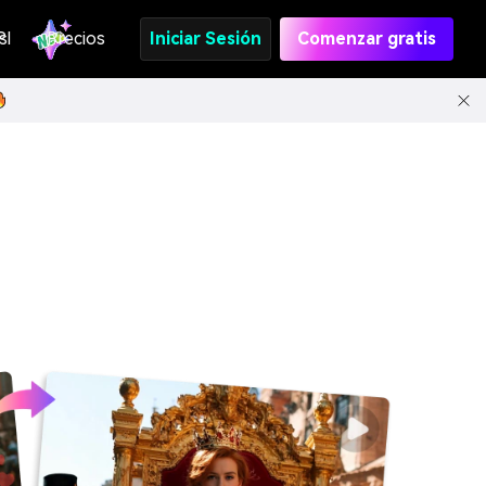
s
PI
Precios
Iniciar Sesión
Comenzar gratis