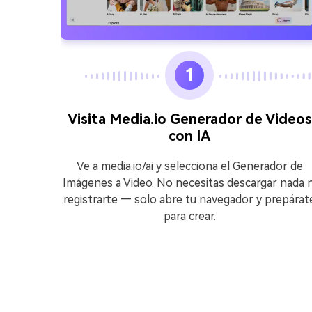
1
 giro
Visita Media.io Generador de Videos
con IA
continúa
erá
Ve a media.io/ai y selecciona el Generador de
rdo? No
Imágenes a Video. No necesitas descargar nada n
listo,
registrarte — solo abre tu navegador y prepárat
rio.
para crear.