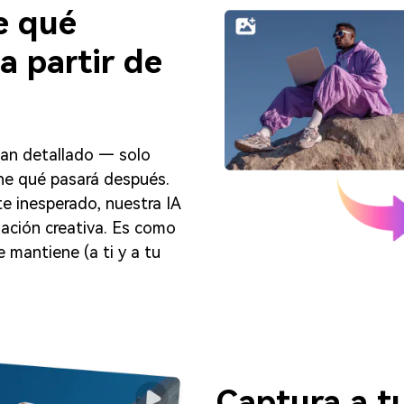
e qué
 partir de
lan detallado — solo
ine qué pasará después.
e inesperado, nuestra IA
uación creativa. Es como
 mantiene (a ti y a tu
Captura a t