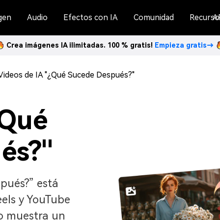
gen
Audio
Efectos con IA
Comunidad
Recurso
A
Crea imágenes IA ilimitadas. 100 % gratis!
Empieza gratis→
Videos de IA "¿Qué Sucede Después?"
¿Qué
és?"
pués?” está
eels y YouTube
lo muestra un