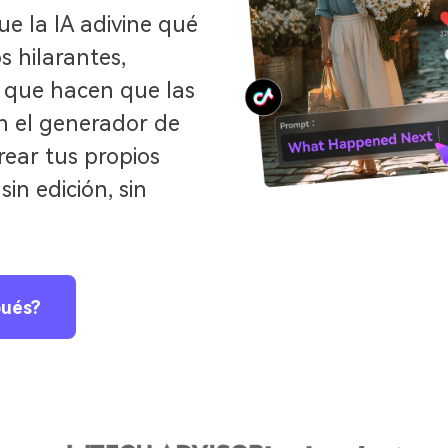
e la IA adivine qué
s hilarantes,
 que hacen que las
n el generador de
rear tus propios
in edición, sin
pués?