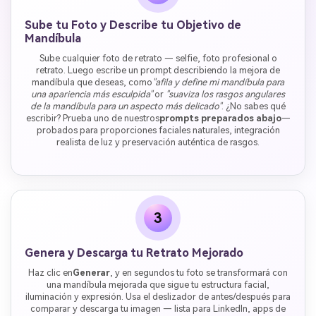
Sube tu Foto y Describe tu Objetivo de
Mandíbula
Sube cualquier foto de retrato — selfie, foto profesional o
retrato. Luego escribe un prompt describiendo la mejora de
mandíbula que deseas, como
"afila y define mi mandíbula para
una apariencia más esculpida"
or
"suaviza los rasgos angulares
de la mandíbula para un aspecto más delicado"
. ¿No sabes qué
escribir? Prueba uno de nuestros
prompts preparados abajo
—
probados para proporciones faciales naturales, integración
realista de luz y preservación auténtica de rasgos.
3
Genera y Descarga tu Retrato Mejorado
Haz clic en
Generar
, y en segundos tu foto se transformará con
una mandíbula mejorada que sigue tu estructura facial,
iluminación y expresión. Usa el deslizador de antes/después para
comparar y descarga tu imagen — lista para LinkedIn, apps de