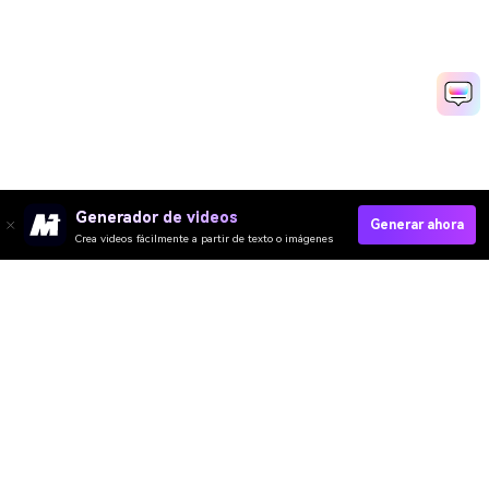
Generador de videos
Generar ahora
Crea videos fácilmente a partir de texto o imágenes
Mejora Tu Mandíbula Ahora→
Media.io Online Tools Quality Rating：
4.7 (162,357 Votes)
Video IA