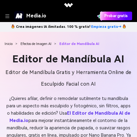
Media.io
Probar gratis
Crea imágenes IA ilimitadas. 100 % gratis!
Empieza gratis→
Inicio
>
Efectos de Imagen AI
>
Editor de Mandíbula AI
Editor de Mandíbula AI
Editor de Mandíbula Gratis y Herramienta Online de
Esculpido Facial con AI
¿Quieres afilar, definir o remodelar sutilmente tu mandíbula
para un aspecto más esculpido y fotogénico, sin filtros, apps
o habilidades de edición? Usa
El Editor de Mandíbula AI de
Media.io
para mejorar instantáneamente el contorno de la
mandíbula, reducir la apariencia de papada, o suavizar rasgos
angulares, gratis en línea, impulsado por Nano Banana Pro. Ya