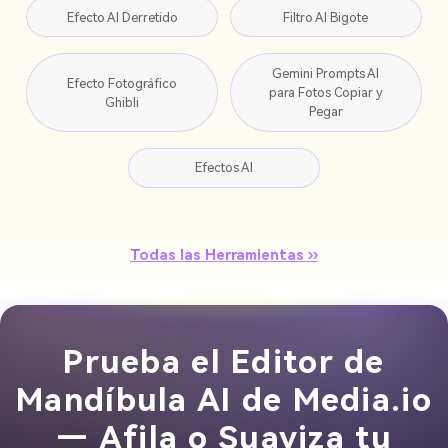
Efecto AI Derretido
Filtro AI Bigote
Gemini Prompts AI
Efecto Fotográfico
para Fotos Copiar y
Ghibli
Pegar
Efectos AI
Todas las Herramientas ››
Prueba el Editor de
Mandíbula AI de Media.io
— Afila o Suaviza tu