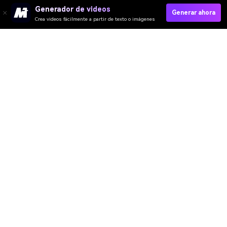
Generador de videos
Generar ahora
Crea videos fácilmente a partir de texto o imágenes
Prueba El Filtro IA Rastas Ahora→
Media.io Online Tools Quality Rating：
4.7 (162,357 Votes)
Video IA
Imagen IA
Música IA
Plantillas y Filtros