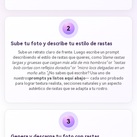
2
Sube tu foto y describe tu estilo de rastas
Sube un retrato claro de frente. Luego escribe un prompt
describiendo el estilo de rastas que quieres, como
"dame rastas
largas y gruesas que caigan más allá de mis hombros"
or
"rastas
bob cortas con reflejos dorados"
or
"micro locs delgadas en un
moño alto."
¿No sabes qué escribir? Usa uno de
nuestros
prompts ya listos aquí abajo
— cada uno probado
para lograr textura realista, secciones naturales y un aspecto
auténtico de rastas que se adapta a tu rostro.
3
Genera y descarga tu foto con rastas