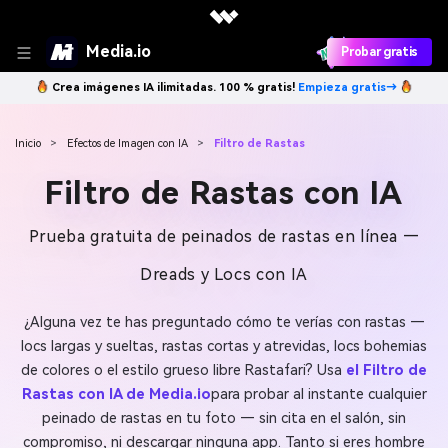
Media.io
Probar gratis
Crea imágenes IA ilimitadas. 100 % gratis!
Empieza gratis→
Inicio
>
Efectos de Imagen con IA
>
Filtro de Rastas
Filtro de Rastas con IA
Prueba gratuita de peinados de rastas en línea —
Dreads y Locs con IA
¿Alguna vez te has preguntado cómo te verías con rastas —
locs largas y sueltas, rastas cortas y atrevidas, locs bohemias
de colores o el estilo grueso libre Rastafari? Usa
el Filtro de
Rastas con IA de Media.io
para probar al instante cualquier
peinado de rastas en tu foto — sin cita en el salón, sin
compromiso, ni descargar ninguna app. Tanto si eres hombre