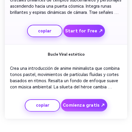
cristales brillantes de templos subterráneos y personajes 
ascendendo hacia una puerta cósmica. Integra runas 
brillantes y espiras dinámicas de cámara. Trae señales 
orquestales etéreas para aumentar el drama. Asociar las 
imágenes visuales a una transición de color que cambia 
Start for Free ↗
copiar
de la oscuridad a un oro radiante. Haz que el logotipo 
final brille con polvo mágico sutil.
Bucle Viral estético
Crea una introducción de anime minimalista que combina 
tonos pastel, movimientos de partículas fluidas y cortes 
basados en ritmos. Resalta un fondo de enfoque suave 
con música ambiental. La silueta del héroe cambia 
lentamente a medida que el título se forma detrás de 
ellos. Agregue bucles sin costuras para mantenerlo 
Comienza gratis ↗
copiar
perfecto para carretes o introducciones de TikTok. 
Garantizar un elegante equilibrio de movimiento y calma 
que fomente la repetición.