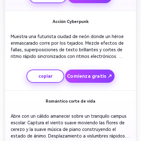
enfatizar una gran paleta de colores con azules, 
dorados,
Acción Cyberpunk
Muestra una futurista ciudad de neón donde un héroe 
enmascarado corre por los tejados. Mezcle efectos de 
fallas, superposiciones de texto brillantes y cortes de 
ritmo rápido sincronizados con ritmos electrónicos. 
Incluye tomas aéreas de drones que revelan vallas 
publicitarias holográficas. Terminar con el título reveal 
Comienza gratis ↗
copiar
codificado a través de parpadeantes códigos digitales. 
Haz que el ritmo sea rápido y cinematográfico para una 
emocionante introducción de anime adecuada para las 
historias basadas en la tecnología.
Romántico corte de vida
Abre con un cálido amanecer sobre un tranquilo campus 
escolar. Captura el viento suave moviendo las flores de 
cerezo y la suave música de piano construyendo el 
estado de ánimo. Desplazamiento a vislumbres rápidos 