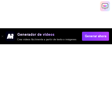
Generador de videos
Generar ahora
Crea videos fácilmente a partir de texto o imágenes
Crear Introducción Anime Rápido
Media.io Online Tools Quality Rating：
4.7 (162,357 Votes)
Video IA
Imagen IA