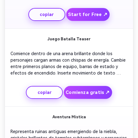
de dos personajes que se encuentran por casualidad en 
la puerta. Utilice transiciones brillantes con destellos de 
Start for Free ↗
copiar
lente de ensueño. Añadir tipografía de estilo escrito a 
mano para los nombres. Cerrar con un zoom lento y un 
título brillante revela la mezcla de colores pastel.
Juego Batalla Teaser
Comience dentro de una arena brillante donde los 
personajes cargan armas con chispas de energía. Cambie 
entre primeros planos de equipo, barras de estado y 
efectos de encendido. Inserte movimiento de texto 
nítido para un impacto dramático. Utilice pulsos de 
sincronización que coincidan con ritmos pesados de la 
Comienza gratis ↗
copiar
batería. Terminar con una explosión en cámara lenta 
revelando el título del juego rodeado de aura eléctrica. 
Perfecto para la promoción de videos de anime RPG o 
eSports.
Aventura Mística
Representa ruinas antiguas emergiendo de la niebla, 