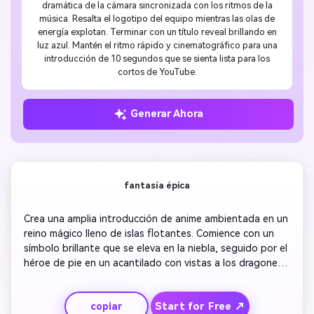
dramática de la cámara sincronizada con los ritmos de la
música. Resalta el logotipo del equipo mientras las olas de
energía explotan. Terminar con un título reveal brillando en
luz azul. Mantén el ritmo rápido y cinematográfico para una
introducción de 10 segundos que se sienta lista para los
cortos de YouTube.
Generar Ahora
fantasía épica
Crea una amplia introducción de anime ambientada en un 
reino mágico lleno de islas flotantes. Comience con un 
símbolo brillante que se eleva en la niebla, seguido por el 
héroe de pie en un acantilado con vistas a los dragones 
volando por el cielo. Agrega círculos mágicos brillantes y 
movimientos de la cámara. Transición a disparos de 
Start for Free ↗
copiar
equipo con armas encantadas iluminando la escena. 