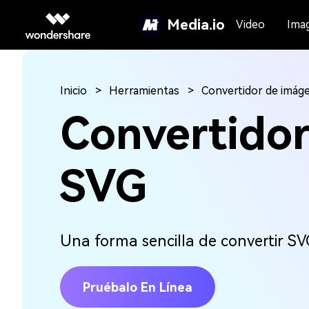
Media.io
Video
Ima
Inicio
Herramientas
Convertidor de imág
Convertidor
SVG
Una forma sencilla de convertir SVG
Pruébalo En Línea