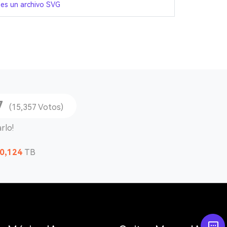
es un archivo SVG
7
(15,357 Votos)
rlo!
0,124
TB