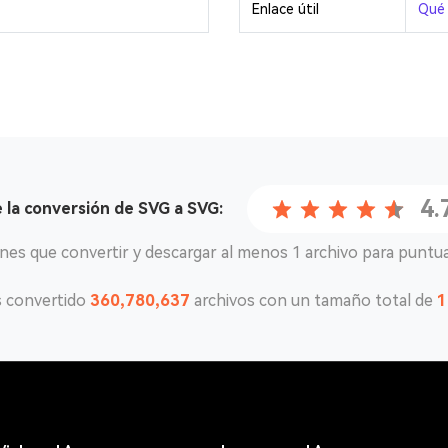
Enlace útil
Qué 
4.
e la
conversión de SVG a SVG
:
enes que convertir y descargar al menos 1 archivo para puntua
 convertido
360,780,637
archivos con un tamaño total de
1