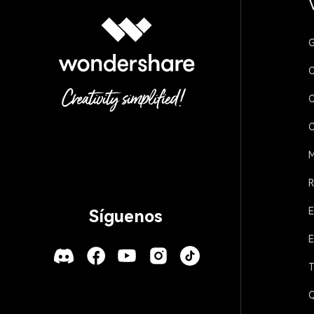
G
C
C
C
M
R
E
Síguenos
E
T
Q