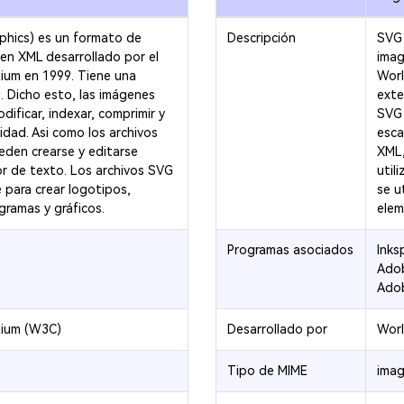
phics) es un formato de
Descripción
SVG 
en XML desarrollado por el
imag
um en 1999. Tiene una
Worl
. Dicho esto, las imágenes
exte
ificar, indexar, comprimir y
SVG 
lidad. Asi como los archivos
esca
ueden crearse y editarse
XML,
or de texto. Los archivos SVG
util
e para crear logotipos,
se u
ramas y gráficos.
elem
Programas asociados
Inks
Adob
Adob
tium (W3C)
Desarrollado por
Wor
Tipo de MIME
imag