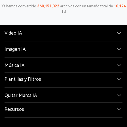
Ya hemos convertido
360,151,022
archivos con un tamaño total de
10,124
TB
Video IA
Imagen IA
Música IA
Plantillas y Filtros
Quitar Marca IA
Recursos