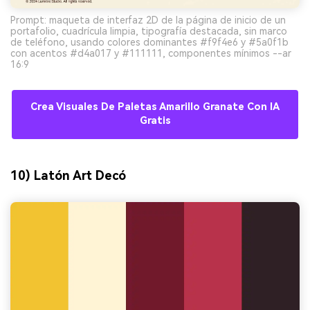
Prompt: maqueta de interfaz 2D de la página de inicio de un
portafolio, cuadrícula limpia, tipografía destacada, sin marco
de teléfono, usando colores dominantes #f9f4e6 y #5a0f1b
con acentos #d4a017 y #111111, componentes mínimos --ar
16:9
Crea Visuales De Paletas Amarillo Granate Con IA
Gratis
10) Latón Art Decó