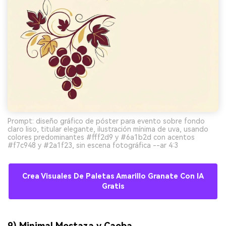
Prompt: diseño gráfico de póster para evento sobre fondo
claro liso, titular elegante, ilustración mínima de uva, usando
colores predominantes #fff2d9 y #6a1b2d con acentos
#f7c948 y #2a1f23, sin escena fotográfica --ar 4:3
Crea Visuales De Paletas Amarillo Granate Con IA
Gratis
9) Minimal Mostaza y Caoba