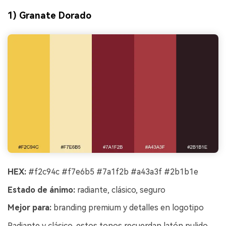
1) Granate Dorado
HEX:
#f2c94c #f7e6b5 #7a1f2b #a43a3f #2b1b1e
Estado de ánimo:
radiante, clásico, seguro
Mejor para:
branding premium y detalles en logotipo
Radiante y clásico, estos tonos recuerdan latón pulido