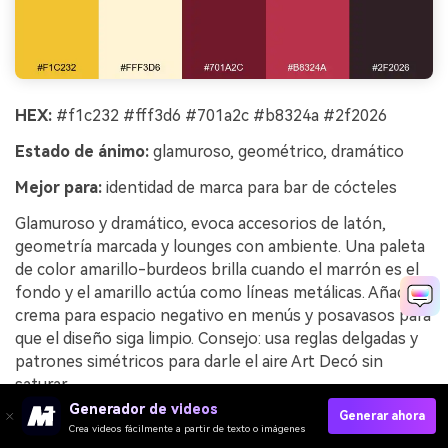
HEX:
#f1c232 #fff3d6 #701a2c #b8324a #2f2026
Estado de ánimo:
glamuroso, geométrico, dramático
Mejor para:
identidad de marca para bar de cócteles
Glamuroso y dramático, evoca accesorios de latón,
geometría marcada y lounges con ambiente. Una paleta
de color amarillo-burdeos brilla cuando el marrón es el
fondo y el amarillo actúa como líneas metálicas. Añade
crema para espacio negativo en menús y posavasos para
que el diseño siga limpio. Consejo: usa reglas delgadas y
patrones simétricos para darle el aire Art Decó sin
saturar.
Generador de videos
Generar ahora
Ejemplo de imagen de latón art decó generada
Crea videos fácilmente a partir de texto o imágenes
usando media.io