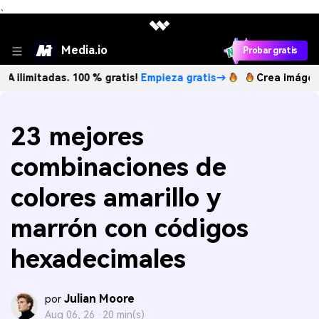
、
Media.io
Probar gratis
das. 100 % gratis!
Empieza gratis→
Crea imágenes IA ilim
23 mejores
combinaciones de
colores amarillo y
marrón con códigos
hexadecimales
Julian Moore
por
Aug 06, 26 ·
20 min(s)