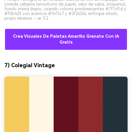
comida callejera (envoltorio de papel, vaso de salsa, etiqueta),
fondo crema limpio, usando colores predominantes #7f1d1d y
#f0b429 con acentos #fef3c7 y #3f2d2d, enfoque nítido,
props mínimos --ar 3:2
Crea Visuales De Paletas Amarillo Granate Con IA
Gratis
7) Colegial Vintage