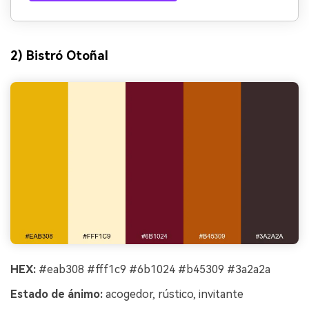
2) Bistró Otoñal
HEX:
#eab308 #fff1c9 #6b1024 #b45309 #3a2a2a
Estado de ánimo:
acogedor, rústico, invitante