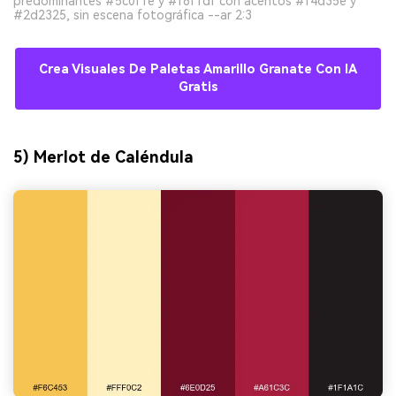
predominantes #5c0f1e y #f8f1df con acentos #f4d35e y
#2d2325, sin escena fotográfica --ar 2:3
Crea Visuales De Paletas Amarillo Granate Con IA
Gratis
5) Merlot de Caléndula