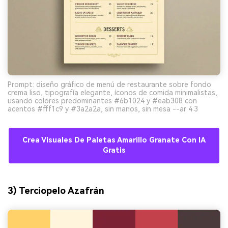
Prompt: diseño gráfico de menú de restaurante sobre fondo
crema liso, tipografía elegante, íconos de comida minimalistas,
usando colores predominantes #6b1024 y #eab308 con
acentos #fff1c9 y #3a2a2a, sin manos, sin mesa --ar 4:3
Crea Visuales De Paletas Amarillo Granate Con IA
Gratis
3) Terciopelo Azafrán