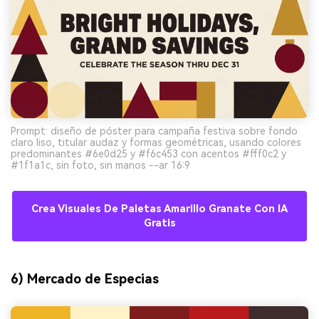
Prompt: diseño de póster para campaña festiva sobre fondo
claro liso, titular audaz y formas geométricas, usando colores
predominantes #6e0d25 y #f6c453 con acentos #fff0c2 y
#1f1a1c, sin foto, sin manos --ar 16:9
Crea Visuales De Paletas Amarillo Granate Con IA
Gratis
6) Mercado de Especias