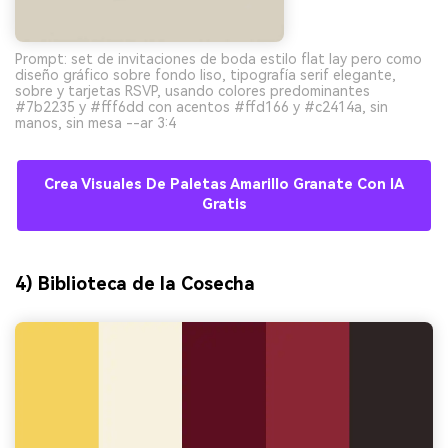
Prompt: set de invitaciones de boda estilo flat lay pero como
diseño gráfico sobre fondo liso, tipografía serif elegante,
sobre y tarjetas RSVP, usando colores predominantes
#7b2235 y #fff6dd con acentos #ffd166 y #c2414a, sin
manos, sin mesa --ar 3:4
Crea Visuales De Paletas Amarillo Granate Con IA
Gratis
4) Biblioteca de la Cosecha