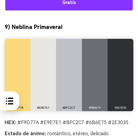
Gratis
9) Neblina Primaveral
HEX:
#F9D77A #E9E7E1 #BFC2C7 #6B6E75 #2E3035
Estado de ánimo:
romántico, etéreo, delicado