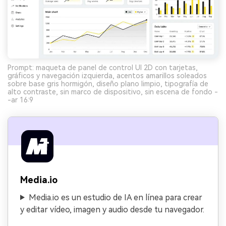
Prompt: maqueta de panel de control UI 2D con tarjetas,
gráficos y navegación izquierda, acentos amarillos soleados
sobre base gris hormigón, diseño plano limpio, tipografía de
alto contraste, sin marco de dispositivo, sin escena de fondo -
-ar 16:9
Media.io
Media.io es un estudio de IA en línea para crear
y editar vídeo, imagen y audio desde tu navegador.