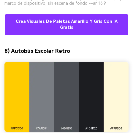
marco de dispositivo, sin escena de fondo --ar 16:9
Crea Visuales De Paletas Amarillo Y Gris Con IA
Gratis
8) Autobús Escolar Retro