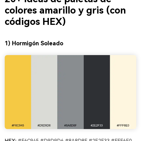
colores amarillo y gris (con
códigos HEX)
1) Hormigón Soleado
HEX:
#F6C945 #D9D9D6 #8A8D8F #2E2F33 #FFF6E0