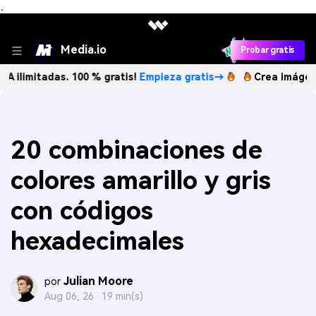
、
Media.io
Probar gratis
das. 100 % gratis!
Empieza gratis→
Crea imágenes IA ilim
20 combinaciones de
colores amarillo y gris
con códigos
hexadecimales
Julian Moore
por
Aug 06, 26 ·
19 min(s)