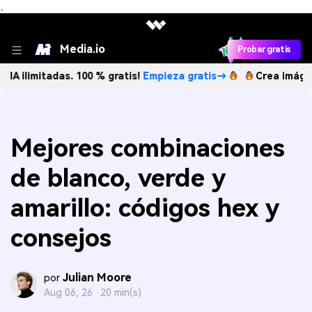
、
Media.io
Probar gratis
tadas. 100 % gratis!
Empieza gratis→
Crea imágenes IA ili
Mejores combinaciones
de blanco, verde y
amarillo: códigos hex y
consejos
Julian Moore
por
Aug 06, 26 ·
20 min(s)