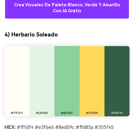
Crea Visuales De Paleta Blanco, Verde Y Amarillo
Con IA Gratis
4) Herbario Soleado
HEX:
#fffdf4 #e3f6e6 #8ed09c #ffd85a #355f45