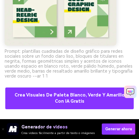
Prompt: plantillas cuadradas de diseño gráfico para redes
sociales sobre un fondo claro liso, bloques de titulares en
negrita, formas geométricas simples y acentos de iconos
usando espacio en blanco roto, verde pálido húmedo, paneles
verde medio, barras de resaltado amarillo brillante y tipografía
verde oscuro --ar 1:1
Crea Visuales De Paleta Blanco, Verde Y Amarillo
Con IA Gratis
10) Rayo de Oliva
Generador de videos
Generar ahora
Crea videos fácilmente a partir de texto o imágenes