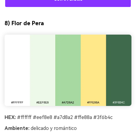
8) Flor de Pera
HEX:
#ffffff #eef8e8 #a7d8a2 #ffe88a #3f6b4c
Ambiente:
delicado y romántico