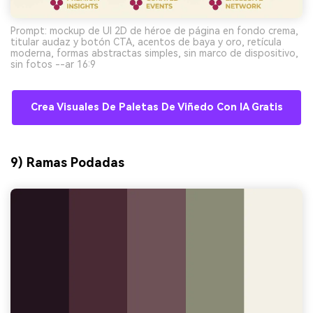
Prompt: mockup de UI 2D de héroe de página en fondo crema,
titular audaz y botón CTA, acentos de baya y oro, retícula
moderna, formas abstractas simples, sin marco de dispositivo,
sin fotos --ar 16:9
Crea Visuales De Paletas De Viñedo Con IA Gratis
9) Ramas Podadas