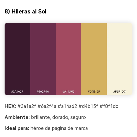
8) Hileras al Sol
HEX:
#3a1a2f #6a2f4a #a14a62 #d4b15f #f8f1dc
Ambiente:
brillante, dorado, seguro
Ideal para:
héroe de página de marca