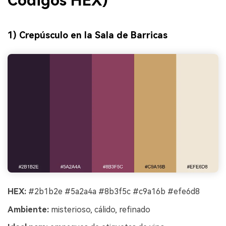
Códigos HEX)
1) Crepúsculo en la Sala de Barricas
HEX:
#2b1b2e #5a2a4a #8b3f5c #c9a16b #efe6d8
Ambiente:
misterioso, cálido, refinado