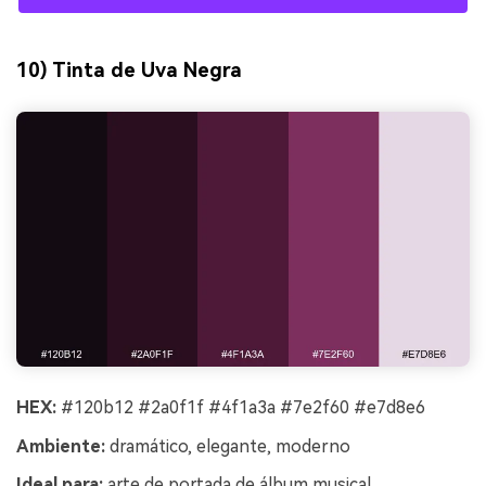
10) Tinta de Uva Negra
HEX:
#120b12 #2a0f1f #4f1a3a #7e2f60 #e7d8e6
Ambiente:
dramático, elegante, moderno
Ideal para:
arte de portada de álbum musical