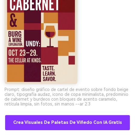
Prompt: diseño gráfico de cartel de evento sobre fondo beige
claro, tipografía audaz, icono de copa minimalista, predominio
de cabernet y burdeos con bloques de acento caramelo,
retícula limpia, sin fotos, sin manos --ar 2:3
Crea Visuales De Paletas De Viñedo Con IA Gratis