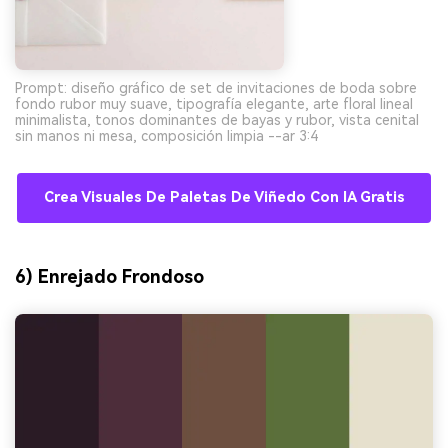
Prompt: diseño gráfico de set de invitaciones de boda sobre
fondo rubor muy suave, tipografía elegante, arte floral lineal
minimalista, tonos dominantes de bayas y rubor, vista cenital
sin manos ni mesa, composición limpia --ar 3:4
Crea Visuales De Paletas De Viñedo Con IA Gratis
6) Enrejado Frondoso