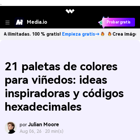
、
Media.io
Probar gratis
adas. 100 % gratis!
Empieza gratis→
Crea imágenes IA ilim
21 paletas de colores
para viñedos: ideas
inspiradoras y códigos
hexadecimales
Julian Moore
por
Aug 06, 26 ·
20 min(s)