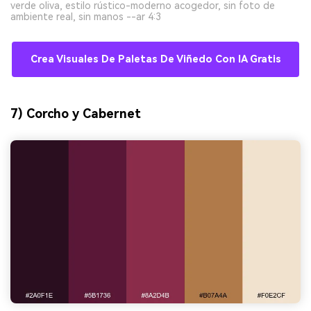
verde oliva, estilo rústico-moderno acogedor, sin foto de
ambiente real, sin manos --ar 4:3
Crea Visuales De Paletas De Viñedo Con IA Gratis
7) Corcho y Cabernet