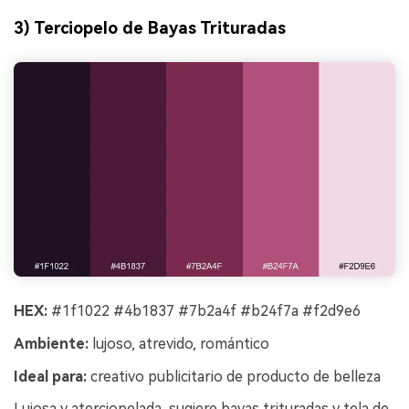
3) Terciopelo de Bayas Trituradas
HEX:
#1f1022 #4b1837 #7b2a4f #b24f7a #f2d9e6
Ambiente:
lujoso, atrevido, romántico
Ideal para:
creativo publicitario de producto de belleza
Lujosa y aterciopelada, sugiere bayas trituradas y tela de