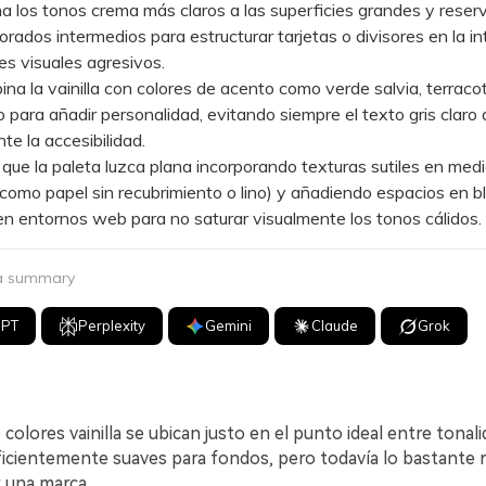
os tonos crema más claros a las superficies grandes y reserv
orados intermedios para estructurar tarjetas o divisores en la in
es visuales agresivos.
la vainilla con colores de acento como verde salvia, terracot
para añadir personalidad, evitando siempre el texto gris claro
e la accesibilidad.
e la paleta luzca plana incorporando texturas sutiles en med
como papel sin recubrimiento o lino) y añadiendo espacios en b
en entornos web para no saturar visualmente los tonos cálidos.
 a summary
GPT
Perplexity
Gemini
Claude
Grok
 colores vainilla se ubican justo en el punto ideal entre tonali
uficientemente suaves para fondos, pero todavía lo bastante 
r una marca.