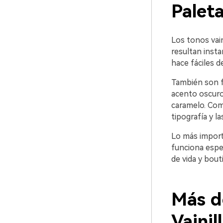
Paleta
Los tonos vai
resultan inst
hace fáciles d
También son fl
acento oscuro 
caramelo. Como
tipografía y l
Lo más importa
funciona espec
de vida y bou
Más d
Vaini