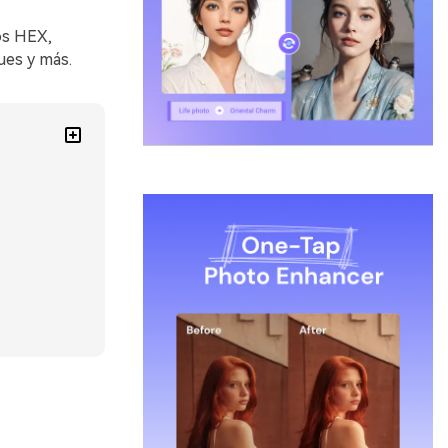
gos HEX,
ues y más.