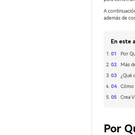
A continuación
además de con
En este a
Por Qu
Más de
¿Qué c
Cómo U
Crea V
Por Q