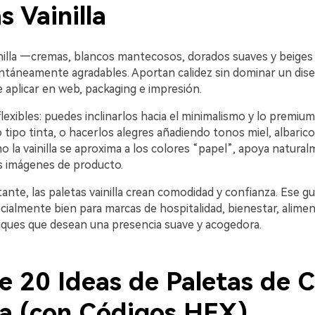
s Vainilla
nilla —cremas, blancos mantecosos, dorados suaves y beiges
antáneamente agradables. Aportan calidez sin dominar un dise
e aplicar en web, packaging e impresión.
exibles: puedes inclinarlos hacia el minimalismo y lo premiu
tipo tinta, o hacerlos alegres añadiendo tonos miel, albaric
 la vainilla se aproxima a los colores “papel”, apoya natural
as imágenes de producto.
nte, las paletas vainilla crean comodidad y confianza. Ese g
ialmente bien para marcas de hospitalidad, bienestar, aliment
tiques que desean una presencia suave y acogedora.
e 20 Ideas de Paletas de C
lla (con Códigos HEX)