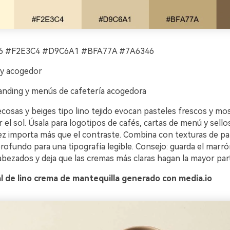
 #F2E3C4 #D9C6A1 #BFA77A #7A6346
 y acogedor
nding y menús de cafetería acogedora
osas y beiges tipo lino tejido evocan pasteles frescos y mo
 el sol. Úsala para logotipos de cafés, cartas de menú y sellos
dez importa más que el contraste. Combina con texturas de pa
rofundo para una tipografía legible. Consejo: guarda el marr
abezados y deja que las cremas más claras hagan la mayor par
l de lino crema de mantequilla generado con media.io