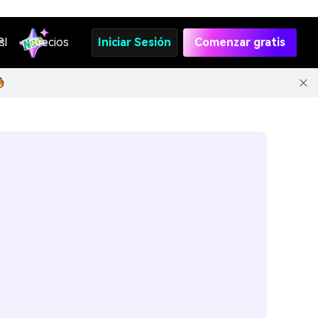
s
PI
Precios
Iniciar Sesión
Comenzar gratis