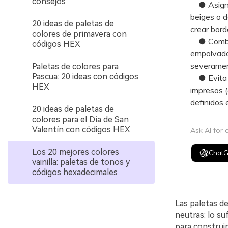
consejos
● Asigna l
beiges o d
20 ideas de paletas de
crear bord
colores de primavera con
● Combina 
códigos HEX
empolvado 
severament
Paletas de colores para
Pascua: 20 ideas con códigos
● Evita qu
HEX
impresos (
definidos 
20 ideas de paletas de
colores para el Día de San
Valentín con códigos HEX
Ask AI for
Los 20 mejores colores
Chat
vainilla: paletas de tonos y
códigos hexadecimales
Las paletas de
neutras: lo s
para construi