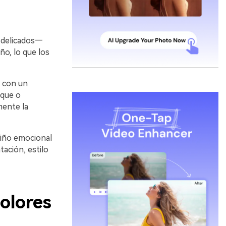
 delicados—
ño, lo que los
m con un
oque o
mente la
uiño emocional
ación, estilo
olores