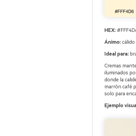
HEX:
#FFF4D6
Ánimo:
cálido
Ideal para:
bra
Cremas mantec
iluminados por
donde la cali
marrón café p
solo para enc
Ejemplo visua