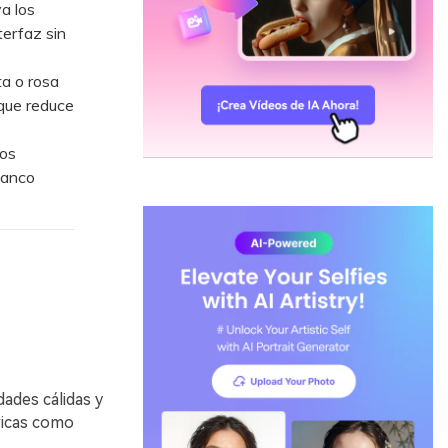
a los
terfaz sin
a o rosa
 que reduce
ios
lanco
dades cálidas y
ricas como