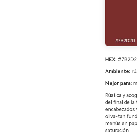
HEX:
#7B2D2D
Ambiente:
rús
Mejor para:
ma
Rústica y acog
del final de l
encabezados y 
oliva-tan fund
menús en papel
saturación.