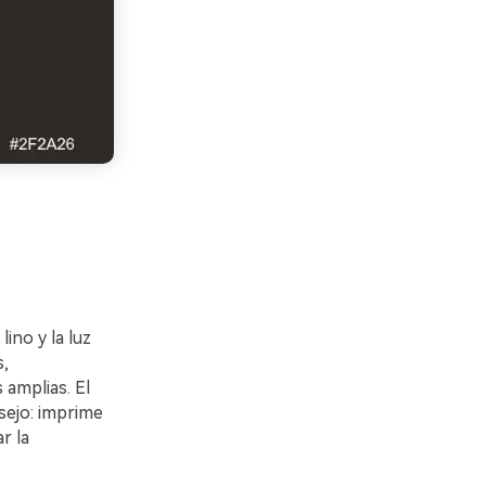
ino y la luz
s,
 amplias. El
sejo: imprime
r la