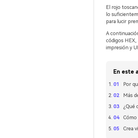
El rojo toscan
lo suficiente
para lucir pr
A continuació
códigos HEX, 
impresión y UI
En este a
Por qu
Más de
¿Qué c
Cómo u
Crea v