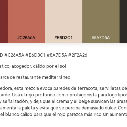
 #C26A5A #E6D3C1 #8A7D5A #2F2A26
tico, acogedor, cálido por el sol
rca de restaurante mediterráneo
edora, esta mezcla evoca paredes de terracota, servilletas de l
a tarde. Usa el rojo profundo como protagonista para logotipo
señalización, y deja que el crema y el beige suavicen las áreas
amenta la paleta y evita que se perciba demasiado dulce. Con
 blanco cálido para que el rojo parezca más rico sin aumenta