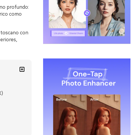
vino profundo:
 rico como
o toscano con
eriores,
X)