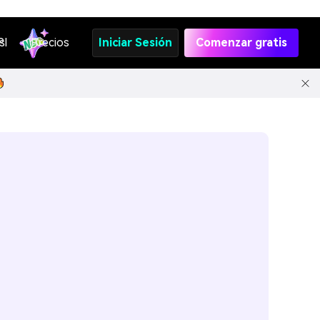
s
PI
Precios
Iniciar Sesión
Comenzar gratis