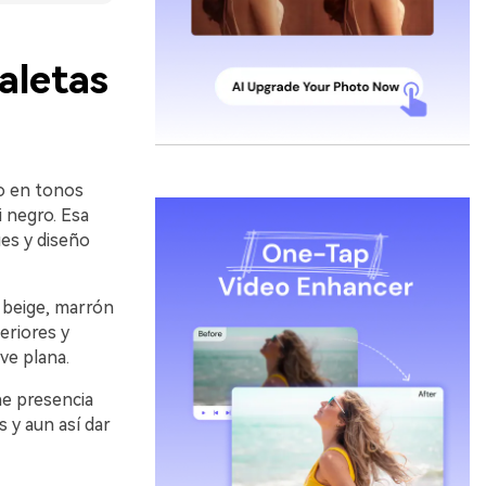
aletas
do en tonos
i negro. Esa
ues y diseño
 beige, marrón
eriores y
ve plana.
e presencia
 y aun así dar