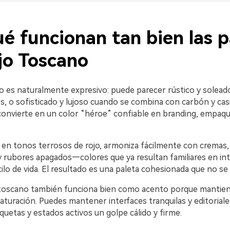
é funcionan tan bien las p
jo Toscano
no es naturalmente expresivo: puede parecer rústico y solea
s, o sofisticado y lujoso cuando se combina con carbón y cas
o convierte en un color “héroe” confiable en branding, empaq
en tonos terrosos de rojo, armoniza fácilmente con cremas,
y rubores apagados—colores que ya resultan familiares en int
tilo de vida. El resultado es una paleta cohesionada que no se 
o toscano también funciona bien como acento porque mantien
aturación. Puedes mantener interfaces tranquilas y editoriales
quetas y estados activos un golpe cálido y firme.