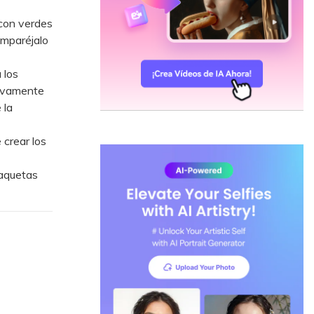
 con verdes
emparéjalo
 los
sivamente
 la
 crear los
maquetas