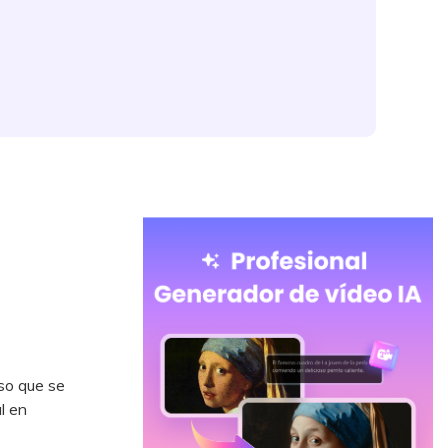
so que se
l en