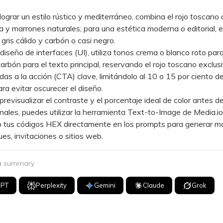
rar un estilo rústico y mediterráneo, combina el rojo toscano
via y marrones naturales; para una estética moderna o editorial, 
 gris cálido y carbón o casi negro.
seño de interfaces (UI), utiliza tonos crema o blanco roto para
arbón para el texto principal, reservando el rojo toscano exclu
das a la acción (CTA) clave, limitándolo al 10 o 15 por ciento de
ara evitar oscurecer el diseño.
visualizar el contraste y el porcentaje ideal de color antes de
inales, puedes utilizar la herramienta Text-to-Image de Media.io
o tus códigos HEX directamente en los prompts para generar 
s, invitaciones o sitios web.
 a summary
GPT
Perplexity
Gemini
Claude
Grok