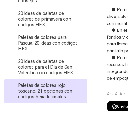
consejos
● Para log
20 ideas de paletas de
oliva, sal
colores de primavera con
con marfil,
códigos HEX
● En el di
fondos y c
Paletas de colores para
Pascua: 20 ideas con códigos
para llama
HEX
pantalla p
● Para pre
20 ideas de paletas de
recursos f
colores para el Día de San
integrand
Valentín con códigos HEX
de empaque
Paletas de colores rojo
toscano: 21 opciones con
Ask AI for
códigos hexadecimales
Chat