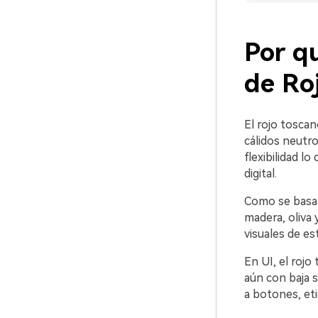
Por qu
de Ro
El rojo tosca
cálidos neutro
flexibilidad l
digital.
Como se basa 
madera, oliva 
visuales de es
En UI, el roj
aún con baja s
a botones, eti