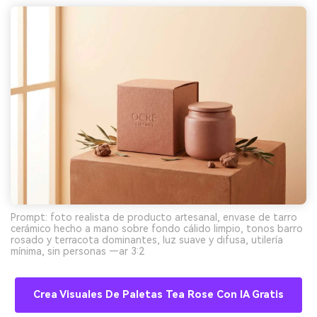
Prompt: foto realista de producto artesanal, envase de tarro
cerámico hecho a mano sobre fondo cálido limpio, tonos barro
rosado y terracota dominantes, luz suave y difusa, utilería
mínima, sin personas —ar 3:2
Crea Visuales De Paletas Tea Rose Con IA Gratis