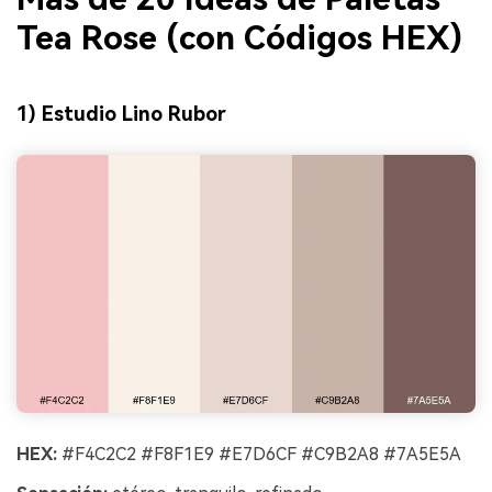
Tea Rose (con Códigos HEX)
1) Estudio Lino Rubor
HEX:
#F4C2C2 #F8F1E9 #E7D6CF #C9B2A8 #7A5E5A