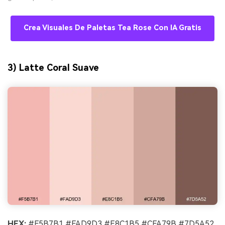
Crea Visuales De Paletas Tea Rose Con IA Gratis
3) Latte Coral Suave
HEX:
#F5B7B1 #FAD9D3 #E8C1B5 #CFA79B #7D5A52