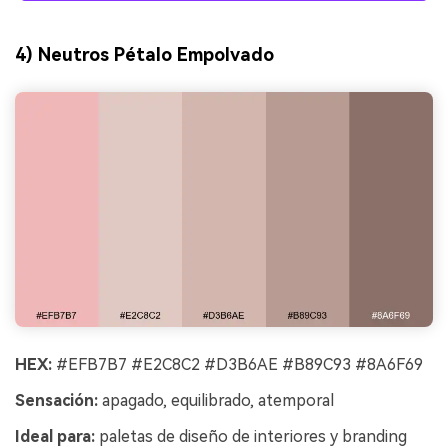
4) Neutros Pétalo Empolvado
HEX:
#EFB7B7 #E2C8C2 #D3B6AE #B89C93 #8A6F69
Sensación:
apagado, equilibrado, atemporal
Ideal para:
paletas de diseño de interiores y branding