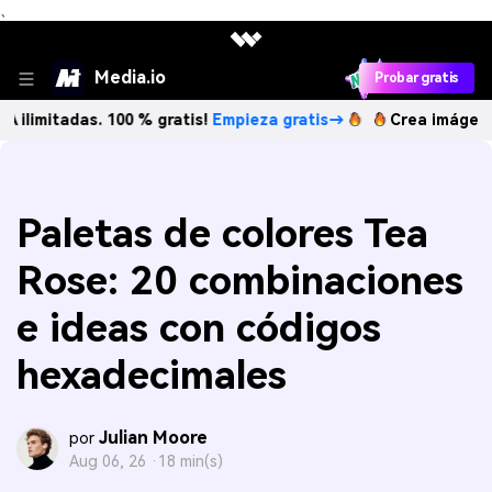
、
Media.io
Probar gratis
das. 100 % gratis!
Empieza gratis→
Crea imágenes IA ilimi
Paletas de colores Tea
Rose: 20 combinaciones
e ideas con códigos
hexadecimales
Julian Moore
por
Aug 06, 26 ·
18 min(s)