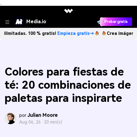
、
Media.io
Probar gratis
das. 100 % gratis!
Empieza gratis→
Crea imágenes IA ilimi
Colores para fiestas de
té: 20 combinaciones de
paletas para inspirarte
Julian Moore
por
Aug 06, 26 ·
20 min(s)