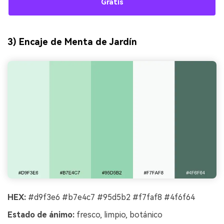
Gratis
3) Encaje de Menta de Jardín
HEX:
#d9f3e6 #b7e4c7 #95d5b2 #f7faf8 #4f6f64
Estado de ánimo:
fresco, limpio, botánico