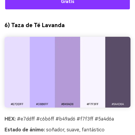
Gratis
6) Taza de Té Lavanda
HEX:
#e7ddff #c6b6ff #b49ad6 #f7f3ff #5a4d6a
Estado de ánimo:
soñador, suave, fantástico