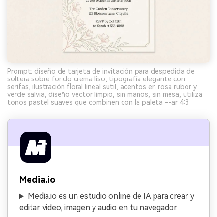
Prompt: diseño de tarjeta de invitación para despedida de
soltera sobre fondo crema liso, tipografía elegante con
serifas, ilustración floral lineal sutil, acentos en rosa rubor y
verde salvia, diseño vector limpio, sin manos, sin mesa, utiliza
tonos pastel suaves que combinen con la paleta --ar 4:3
Media.io
Media.io es un estudio online de IA para crear y
editar video, imagen y audio en tu navegador.