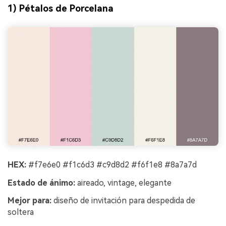
1) Pétalos de Porcelana
HEX:
#f7e6e0 #f1c6d3 #c9d8d2 #f6f1e8 #8a7a7d
Estado de ánimo:
aireado, vintage, elegante
Mejor para:
diseño de invitación para despedida de
soltera