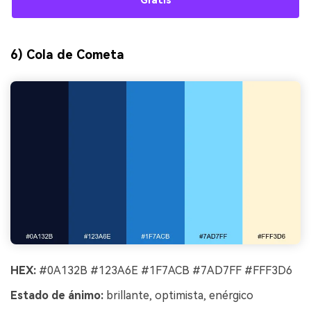
Gratis
6) Cola de Cometa
HEX:
#0A132B #123A6E #1F7ACB #7AD7FF #FFF3D6
Estado de ánimo:
brillante, optimista, enérgico