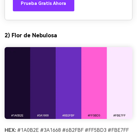
Prueba Gratis Ahora
2) Flor de Nebulosa
HEX:
#1A0B2E #3A1668 #6B2FBF #FF5BD3 #FBE7FF