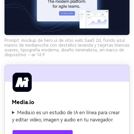
Prompt: mockup de hero ui de sitio web SaaS 2d, fondo azul
marino de medianoche con destellos lavanda y tarjetas blancas
suaves, tipografía moderna, diseño minimalista, sin marco de
dispositivo --ar 16:9
Media.io
Media.io es un estudio de IA en línea para crear
y editar video, imagen y audio en tu navegador.