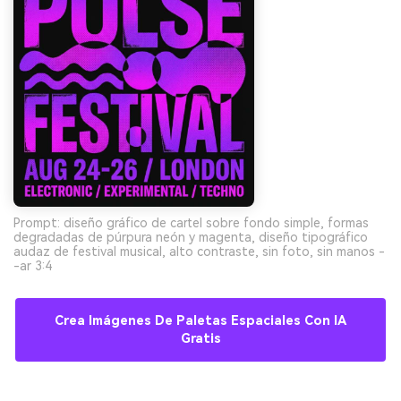
Prompt: diseño gráfico de cartel sobre fondo simple, formas
degradadas de púrpura neón y magenta, diseño tipográfico
audaz de festival musical, alto contraste, sin foto, sin manos -
-ar 3:4
Crea Imágenes De Paletas Espaciales Con IA
Gratis