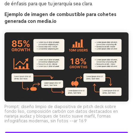
de énfasis para que tu jerarquía sea clara.
Ejemplo de imagen de combustible para cohetes
generada con media.io
Prompt: diseño limpio de diapositiva de pitch deck sobre
fondo liso, composición carbón con datos destacados en
naranja audaz y bloques de texto suave marfil, formas
infográficas modernas, sin fotos --ar 16:9