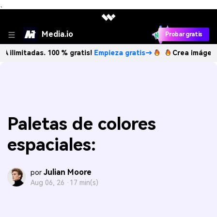
、
Media.io
Probar gratis
adas. 100 % gratis!
Empieza gratis→
Crea imágenes IA ilim
Paletas de colores
espaciales:
Julian Moore
por
Aug 06, 26 ·
17 min(s)