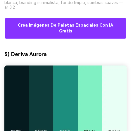
blanca, branding minimalista, fondo limpio, sombras suaves --
ar 3:2
Crea Imágenes De Paletas Espaciales Con IA
Gratis
5) Deriva Aurora