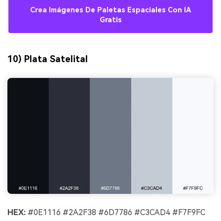
Crea Imágenes De Paletas Espaciales Con IA
Gratis
10) Plata Satelital
HEX:
#0E1116 #2A2F38 #6D7786 #C3CAD4 #F7F9FC