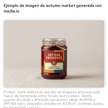
Ejemplo de imagen de autumn market generada con
media.io
Prompt: toma realista en estudio de etiqueta artesanal para
frasco de mermelada sobre fondo neutro limpio, diseño
usando #cc2b2b y #9e2a2b con acento cálido #e09f3e y
#fff3b0 claro, pequeños detalles en #335c67, sombras suaves,
sin accesorios --ar 3:2