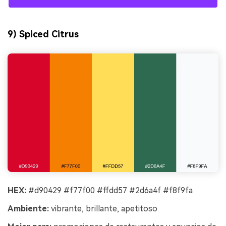
9) Spiced Citrus
HEX:
#d90429 #f77f00 #ffdd57 #2d6a4f #f8f9fa
Ambiente:
vibrante, brillante, apetitoso