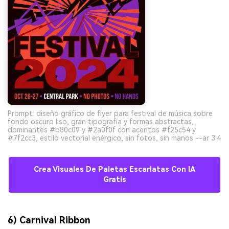
Prompt: diseño gráfico de flyer para festival de música sobre
fondo oscuro liso, gran tipografía y formas abstractas,
dominantes #b80c09 y #2a0f0f con acentos #f25c54 y
#7f2cc3, estilo vectorial enérgico, sin fotos, sin manos --ar 3:4
Crea Visuales De Paletas Escarlatas Con IA
Gratis
6) Carnival Ribbon