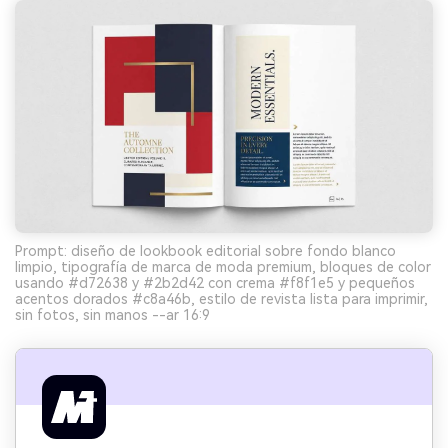
Prompt: diseño de lookbook editorial sobre fondo blanco
limpio, tipografía de marca de moda premium, bloques de color
usando #d72638 y #2b2d42 con crema #f8f1e5 y pequeños
acentos dorados #c8a46b, estilo de revista lista para imprimir,
sin fotos, sin manos --ar 16:9