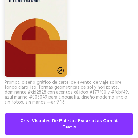
Prompt: diseño gráfico de cartel de evento de viaje sobre
fondo claro liso, formas geométricas de sol y horizonte,
dominante #d62828 con acentos cálidos #f77f00 y #fcbf49,
azul marino #003049 para tipografía, diseño moderno limpio,
sin fotos, sin manos --ar 9:16
Crea Visuales De Paletas Escarlatas Con IA
Gratis