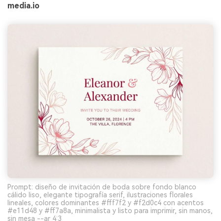
media.io
Prompt: diseño de invitación de boda sobre fondo blanco
cálido liso, elegante tipografía serif, ilustraciones florales
lineales, colores dominantes #fff7f2 y #f2d0c4 con acentos
#e11d48 y #ff7a8a, minimalista y listo para imprimir, sin manos,
sin mesa --ar 4:3