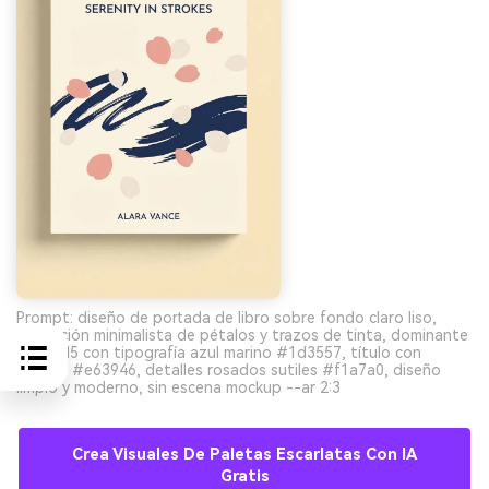
Prompt: diseño de portada de libro sobre fondo claro liso,
ilustración minimalista de pétalos y trazos de tinta, dominante
#fdf0d5 con tipografía azul marino #1d3557, título con
acento #e63946, detalles rosados sutiles #f1a7a0, diseño
limpio y moderno, sin escena mockup --ar 2:3
Crea Visuales De Paletas Escarlatas Con IA
Gratis