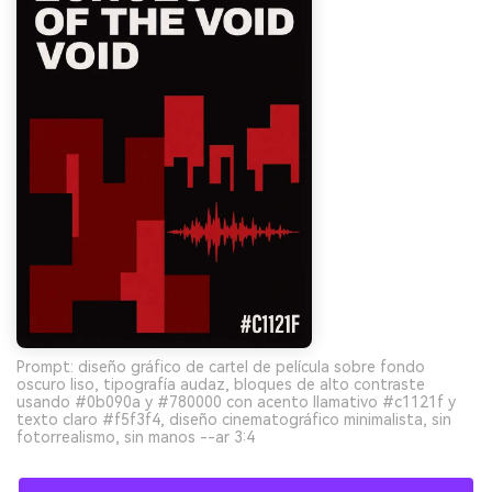
Prompt: diseño gráfico de cartel de película sobre fondo
oscuro liso, tipografía audaz, bloques de alto contraste
usando #0b090a y #780000 con acento llamativo #c1121f y
texto claro #f5f3f4, diseño cinematográfico minimalista, sin
fotorrealismo, sin manos --ar 3:4