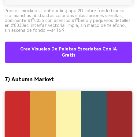
Prompt: mockup UI onboarding app 2D sobre fondo blanco
liso, manchas abstractas coloridas e ilustraciones sencillas,
dominante #ff0035 con acentos #ffbe0b y pequeños detalles
en #8338ec, interfaz vectorial limpia, sin marco de teléfono,
sin escena de fondo --ar 16:9
Crea Visuales De Paletas Escarlatas Con IA
Gratis
7) Autumn Market