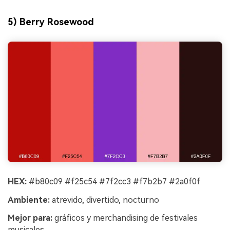
5) Berry Rosewood
HEX:
#b80c09 #f25c54 #7f2cc3 #f7b2b7 #2a0f0f
Ambiente:
atrevido, divertido, nocturno
Mejor para:
gráficos y merchandising de festivales
musicales