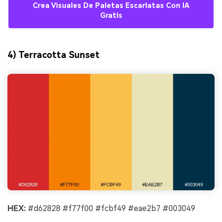
Crea Visuales De Paletas Escarlatas Con IA
Gratis
4) Terracotta Sunset
HEX:
#d62828 #f77f00 #fcbf49 #eae2b7 #003049