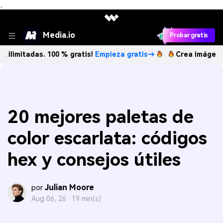
、
Media.io
Probar gratis
das. 100 % gratis!
Empieza gratis→
Crea imágenes IA ilim
20 mejores paletas de
color escarlata: códigos
hex y consejos útiles
Julian Moore
por
Aug 06, 26 ·
19 min(s)