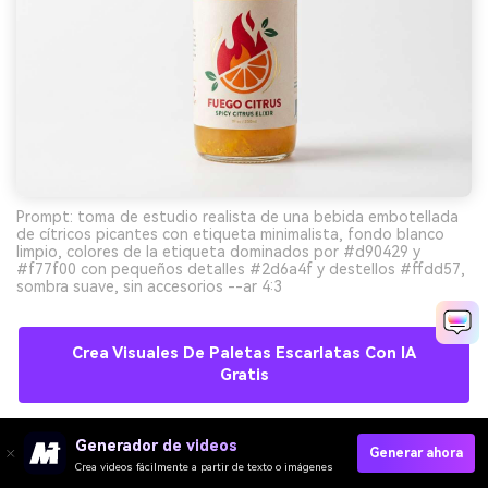
Prompt: toma de estudio realista de una bebida embotellada
de cítricos picantes con etiqueta minimalista, fondo blanco
limpio, colores de la etiqueta dominados por #d90429 y
#f77f00 con pequeños detalles #2d6a4f y destellos #ffdd57,
sombra suave, sin accesorios --ar 4:3
Crea Visuales De Paletas Escarlatas Con IA
Gratis
Generador de videos
Generar ahora
10) Herencia Moderna
Crea videos fácilmente a partir de texto o imágenes