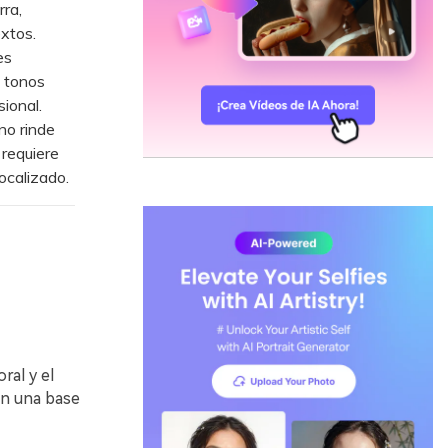
rra,
extos.
es
n tonos
ional.
no rinde
 requiere
ocalizado.
ral y el
en una base