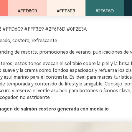
 #FFD6C9 #FFF3E9 #2F6F6D #0F2E3A
eado, costero, refrescante
nding de resorts, promociones de verano, publicaciones de v
teros, estos tonos evocan el sol tibio sobre la piel y la brisa 
o suave y la crema como fondos espaciosos y refuerza los di
y azul marino para el contraste. Es ideal para marcas turística
de temporada y contenido de lifestyle amigable. Consejo: pon
curo y reserva el verde azulado para botones o íconos clave,
cogedor, no estridente.
magen de salmón costero generada con media.io