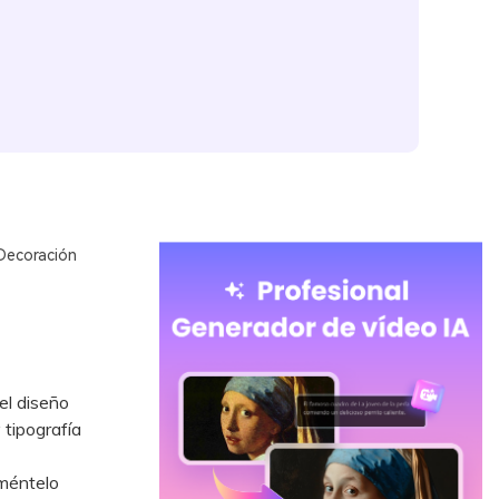
Decoración
el diseño
tipografía
eméntelo