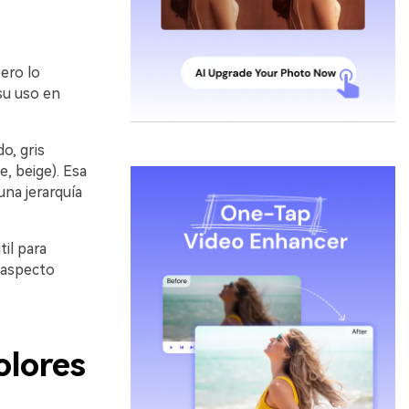
ero lo
 su uso en
o, gris
, beige). Esa
na jerarquía
il para
 aspecto
olores