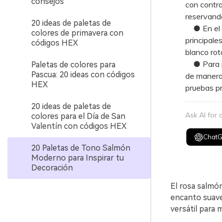
consejos
con contra
reservando
20 ideas de paletas de
● En el di
colores de primavera con
principale
códigos HEX
blanco rot
● Para pr
Paletas de colores para
Pascua: 20 ideas con códigos
de manera 
HEX
pruebas pr
20 ideas de paletas de
Ask AI for
colores para el Día de San
Valentín con códigos HEX
Chat
20 Paletas de Tono Salmón
Moderno para Inspirar tu
Decoración
El rosa salmón
encanto suave
versátil para 