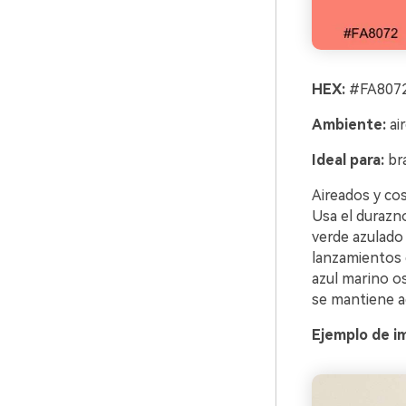
HEX:
#FA8072
Ambiente:
air
Ideal para:
bra
Aireados y cos
Usa el durazn
verde azulado 
lanzamientos 
azul marino os
se mantiene a
Ejemplo de i