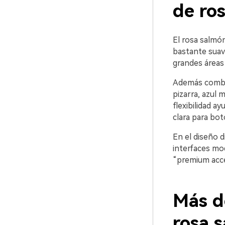
de ro
El rosa salmón
bastante suave
grandes áreas 
Además combin
pizarra, azul
flexibilidad 
clara para bo
En el diseño d
interfaces mo
“premium acce
Más d
rosa 