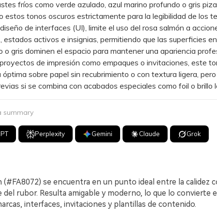
stes fríos como verde azulado, azul marino profundo o gris piza
 estos tonos oscuros estrictamente para la legibilidad de los t
seño de interfaces (UI), limite el uso del rosa salmón a accion
s, estados activos e insignias, permitiendo que las superficies e
o o gris dominen el espacio para mantener una apariencia profes
oyectos de impresión como empaques o invitaciones, este to
óptima sobre papel sin recubrimiento o con textura ligera, pero
evias si se combina con acabados especiales como foil o brillo l
 a summary
GPT
Perplexity
Gemini
Claude
Grok
 (#FA8072) se encuentra en un punto ideal entre la calidez co
 del rubor. Resulta amigable y moderno, lo que lo convierte 
marcas, interfaces, invitaciones y plantillas de contenido.