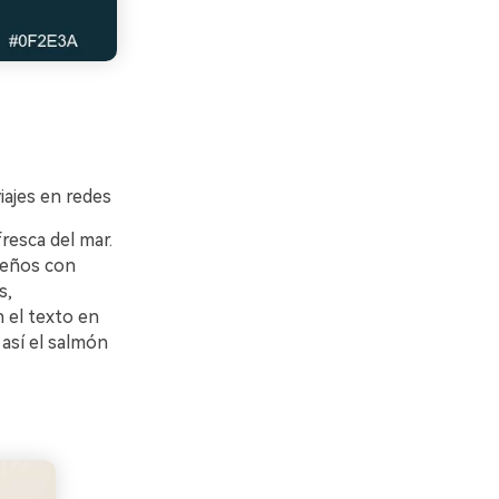
iajes en redes
fresca del mar.
seños con
s,
 el texto en
 así el salmón