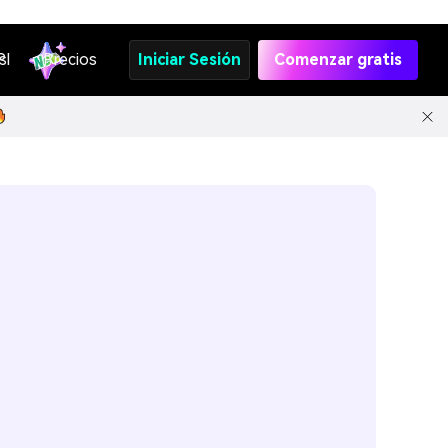
s
PI
Precios
Iniciar Sesión
Comenzar gratis