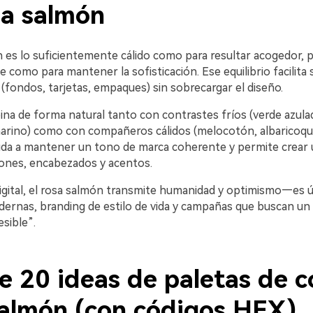
sa salmón
 es lo suficientemente cálido como para resultar acogedor, p
 como para mantener la sofisticación. Ese equilibrio facilita
(fondos, tarjetas, empaques) sin sobrecargar el diseño.
a de forma natural tanto con contrastes fríos (verde azulad
 marino) como con compañeros cálidos (melocotón, albaricoque
ayuda a mantener un tono de marca coherente y permite crear u
tones, encabezados y acentos.
igital, el rosa salmón transmite humanidad y optimismo—es út
dernas, branding de estilo de vida y campañas que buscan un
sible”.
e 20 ideas de paletas de c
salmón (con códigos HEX)