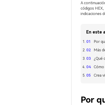
A continuació
códigos HEX, 
indicaciones d
En este a
Por qu
Más de
¿Qué c
Cómo u
Crea v
Por qu