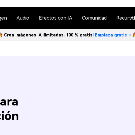
gen
Audio
Efectos con IA
Comunidad
Recurso
A
Crea imágenes IA ilimitadas. 100 % gratis!
Empieza gratis→
ara
ción