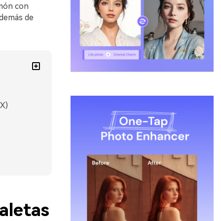
lmón con
además de
EX)
aletas