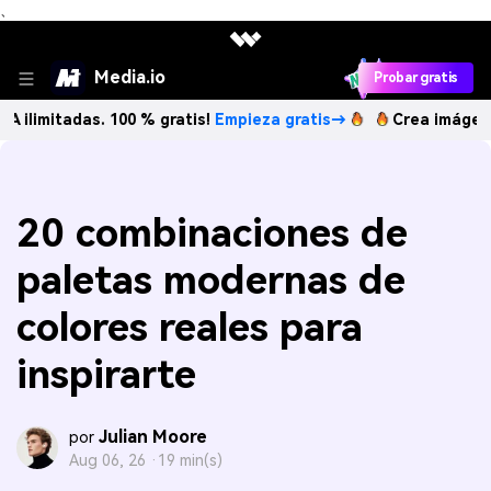
、
Media.io
Probar gratis
tadas. 100 % gratis!
Empieza gratis→
Crea imágenes IA ili
20 combinaciones de
paletas modernas de
colores reales para
inspirarte
Julian Moore
por
Aug 06, 26 ·
19 min(s)