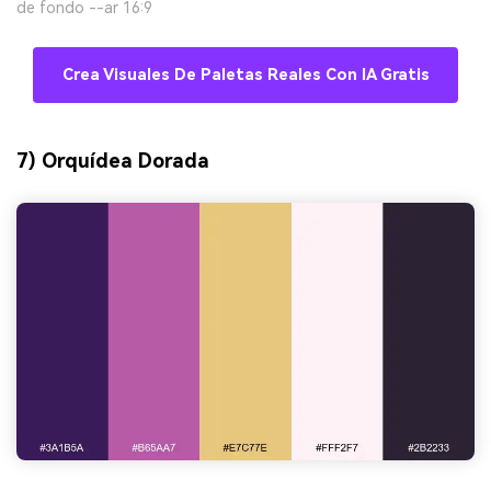
de fondo --ar 16:9
Crea Visuales De Paletas Reales Con IA Gratis
7) Orquídea Dorada