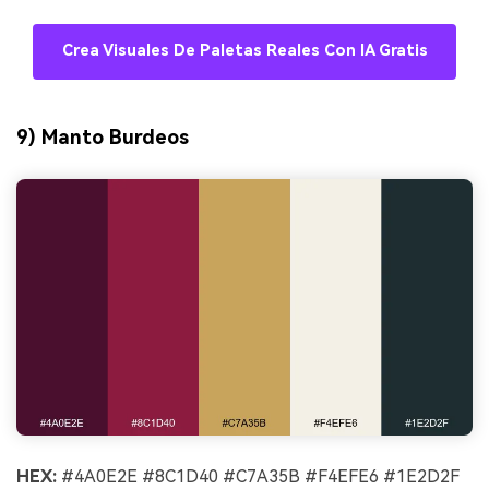
Crea Visuales De Paletas Reales Con IA Gratis
9) Manto Burdeos
HEX:
#4A0E2E #8C1D40 #C7A35B #F4EFE6 #1E2D2F