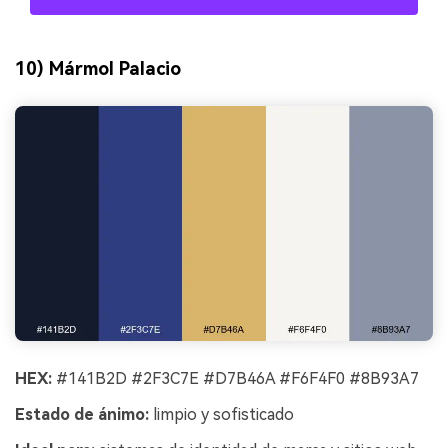
10) Mármol Palacio
HEX:
#141B2D #2F3C7E #D7B46A #F6F4F0 #8B93A7
Estado de ánimo:
limpio y sofisticado