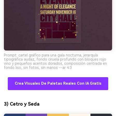
Prompt: cartel gráfico para una gala nocturna, jerarquía
tipográfica audaz, fondo ciruela profundo con bloques rojo
vino y pequeños acentos dorados, composición centrada en
fondo liso, sin fotos, sin manos --ar 4:3
Crea Visuales De Paletas Reales Con IA Gratis
3) Cetro y Seda