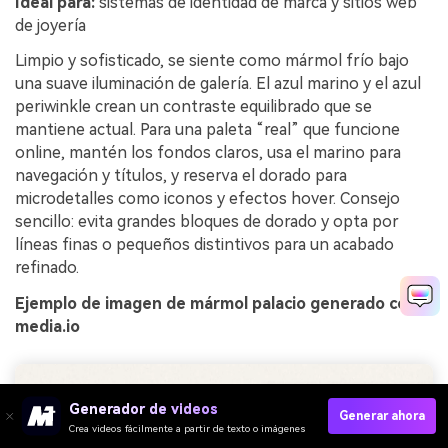
Ideal para:
sistemas de identidad de marca y sitios web
de joyería
Limpio y sofisticado, se siente como mármol frío bajo
una suave iluminación de galería. El azul marino y el azul
periwinkle crean un contraste equilibrado que se
mantiene actual. Para una paleta “real” que funcione
online, mantén los fondos claros, usa el marino para
navegación y títulos, y reserva el dorado para
microdetalles como iconos y efectos hover. Consejo
sencillo: evita grandes bloques de dorado y opta por
líneas finas o pequeños distintivos para un acabado
refinado.
Ejemplo de imagen de mármol palacio generado con
media.io
Generador de videos
Generar ahora
Crea videos fácilmente a partir de texto o imágenes