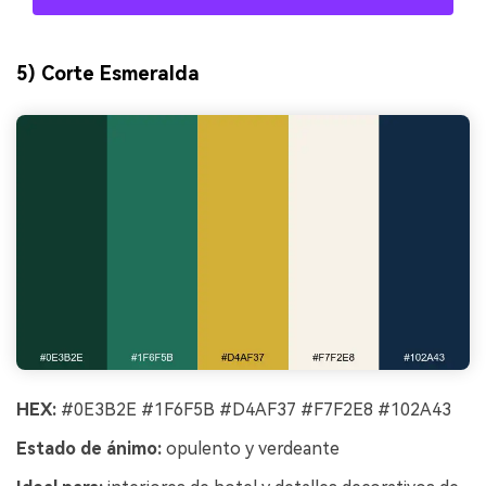
5) Corte Esmeralda
HEX:
#0E3B2E #1F6F5B #D4AF37 #F7F2E8 #102A43
Estado de ánimo:
opulento y verdeante