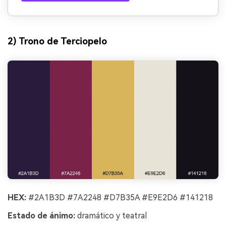
2) Trono de Terciopelo
HEX:
#2A1B3D #7A2248 #D7B35A #E9E2D6 #141218
Estado de ánimo:
dramático y teatral