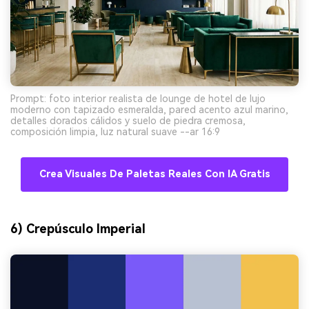
Prompt: foto interior realista de lounge de hotel de lujo
moderno con tapizado esmeralda, pared acento azul marino,
detalles dorados cálidos y suelo de piedra cremosa,
composición limpia, luz natural suave --ar 16:9
Crea Visuales De Paletas Reales Con IA Gratis
6) Crepúsculo Imperial