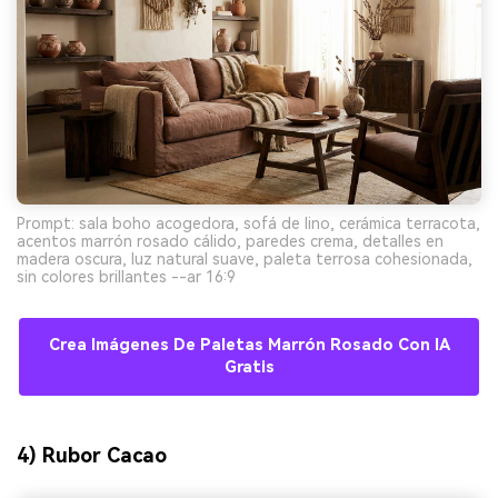
Prompt: sala boho acogedora, sofá de lino, cerámica terracota,
acentos marrón rosado cálido, paredes crema, detalles en
madera oscura, luz natural suave, paleta terrosa cohesionada,
sin colores brillantes --ar 16:9
Crea Imágenes De Paletas Marrón Rosado Con IA
Gratis
4) Rubor Cacao