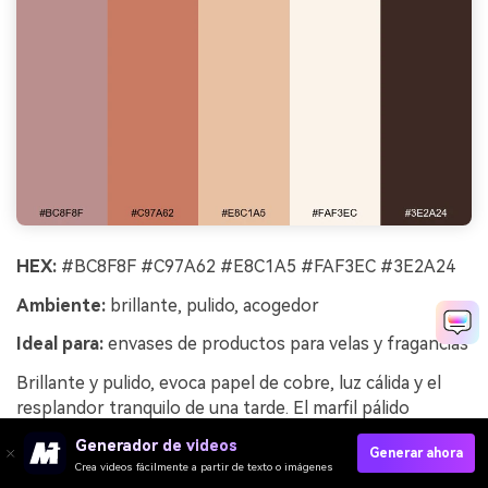
HEX:
#BC8F8F #C97A62 #E8C1A5 #FAF3EC #3E2A24
Ambiente:
brillante, pulido, acogedor
Ideal para:
envases de productos para velas y fragancias
Brillante y pulido, evoca papel de cobre, luz cálida y el
resplandor tranquilo de una tarde. El marfil pálido
mantiene las etiquetas legibles, mientras que los tonos
Generador de videos
Generar ahora
cobre y rosados añaden una calidez sofisticada. Combina
Crea videos fácilmente a partir de texto o imágenes
con tipografía serif fina y detalles en papel metalizado