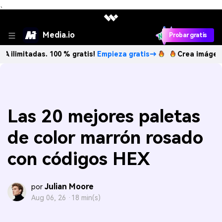
、
Media.io
Probar gratis
das. 100 % gratis!
Empieza gratis→
Crea imágenes IA ilim
Las 20 mejores paletas
de color marrón rosado
con códigos HEX
Julian Moore
por
Aug 06, 26 ·
18 min(s)