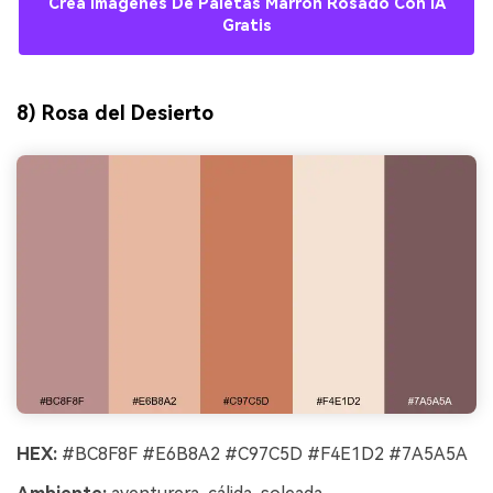
Crea Imágenes De Paletas Marrón Rosado Con IA
Gratis
8) Rosa del Desierto
HEX:
#BC8F8F #E6B8A2 #C97C5D #F4E1D2 #7A5A5A