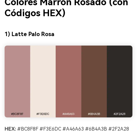
Colores Marrón Rosado (con
Códigos HEX)
1) Latte Palo Rosa
HEX:
#BC8F8F #F3E6DC #A46A63 #6B4A3B #2F2A28