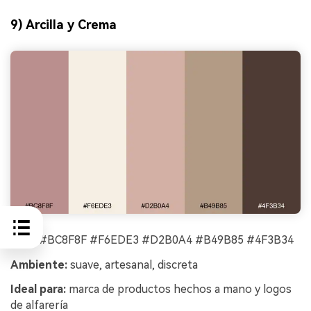
9) Arcilla y Crema
HEX:
#BC8F8F #F6EDE3 #D2B0A4 #B49B85 #4F3B34
Ambiente:
suave, artesanal, discreta
Ideal para:
marca de productos hechos a mano y logos
de alfarería