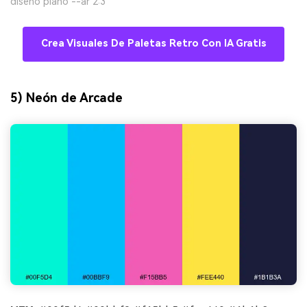
diseño plano --ar 2:3
Crea Visuales De Paletas Retro Con IA Gratis
5) Neón de Arcade