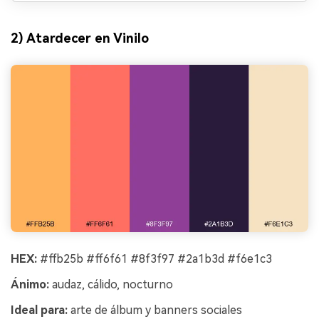
2) Atardecer en Vinilo
HEX:
#ffb25b #ff6f61 #8f3f97 #2a1b3d #f6e1c3
Ánimo:
audaz, cálido, nocturno
Ideal para:
arte de álbum y banners sociales