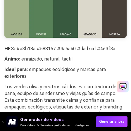
HEX:
#a3b18a #588157 #3a5a40 #dad7cd #463f3a
Ánimo:
enraizado, natural, táctil
Ideal para:
empaques ecológicos y marcas para
exteriores
Los verdes oliva y neutros cálidos evocan textura de
pana, equipo de senderismo y viejas guías de campo.
Esta combinación transmite calma y confianza para
empaques ecológicos, etiquetas de exterior y branding
sostenible. Combínala con texturas de papel reciclado y
Generador de videos
tipografía sans-serif simple para mantener lo moderno.
Generar ahora
Crea videos fácilmente a partir de texto o imágenes
Consejo de uso: usa el verde más oscuro solo para