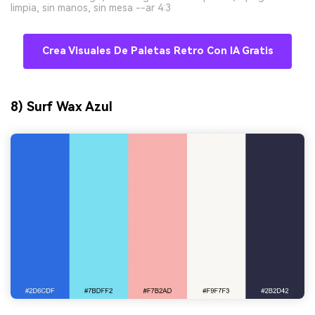
limpia, sin manos, sin mesa --ar 4:3
Crea Visuales De Paletas Retro Con IA Gratis
8) Surf Wax Azul