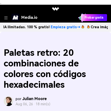
、
Media.io
Probar gratis
tadas. 100 % gratis!
Empieza gratis→
Crea imágenes IA ili
Paletas retro: 20
combinaciones de
colores con códigos
hexadecimales
Julian Moore
por
Aug 06, 26 ·
18 min(s)