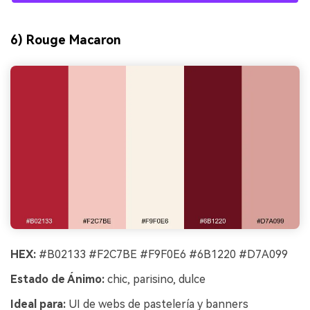
6) Rouge Macaron
HEX:
#B02133 #F2C7BE #F9F0E6 #6B1220 #D7A099
Estado de Ánimo:
chic, parisino, dulce
Ideal para:
UI de webs de pastelería y banners