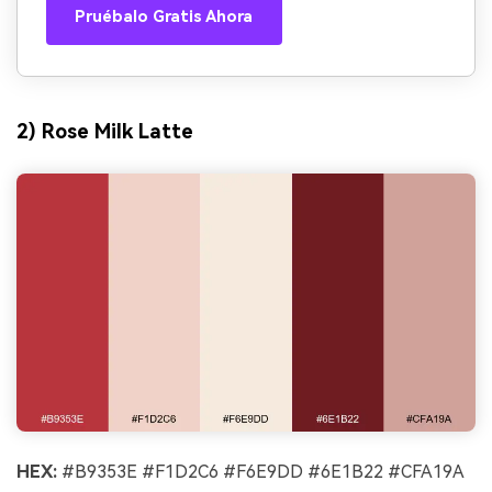
Pruébalo Gratis Ahora
2) Rose Milk Latte
HEX:
#B9353E #F1D2C6 #F6E9DD #6E1B22 #CFA19A