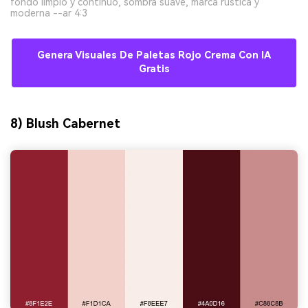
fondo limpio y continuo, sombra suave, marca rústica y
moderna --ar 4:3
Genera Visuales De Paletas Rojo Crema Con IA
Gratis
8) Blush Cabernet