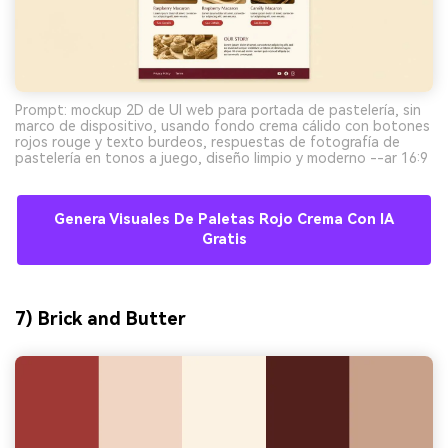
Prompt: mockup 2D de UI web para portada de pastelería, sin
marco de dispositivo, usando fondo crema cálido con botones
rojos rouge y texto burdeos, respuestas de fotografía de
pastelería en tonos a juego, diseño limpio y moderno --ar 16:9
Genera Visuales De Paletas Rojo Crema Con IA
Gratis
7) Brick and Butter