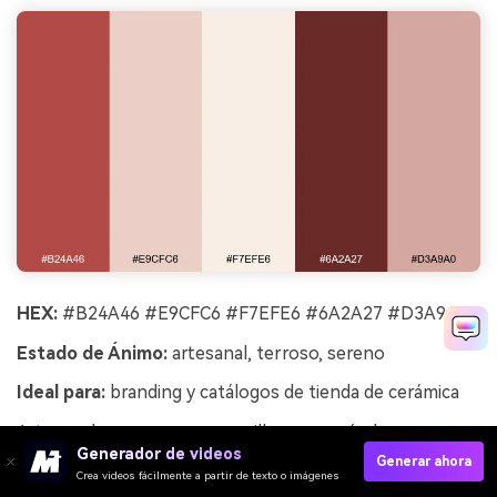
HEX:
#B24A46 #E9CFC6 #F7EFE6 #6A2A27 #D3A9A0
Estado de Ánimo:
artesanal, terroso, sereno
Ideal para:
branding y catálogos de tienda de cerámica
Artesanal y sereno, como arcilla rosa secándose en una
Generador de videos
mesa de estudio. El rojo-marrón apagado se siente
Generar ahora
Crea videos fácilmente a partir de texto o imágenes
hecho a mano, mientras que los neutros cremosos