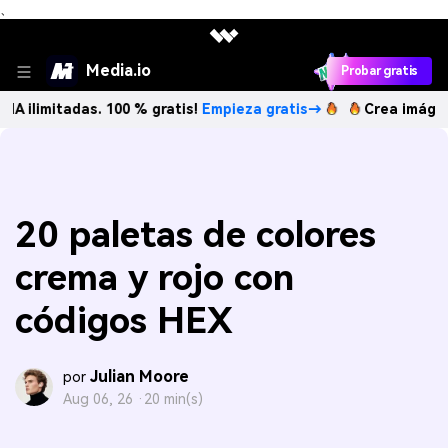
、
Media.io
Probar gratis
adas. 100 % gratis!
Empieza gratis→
Crea imágenes IA ili
20 paletas de colores
crema y rojo con
códigos HEX
Julian Moore
por
Aug 06, 26 ·
20 min(s)