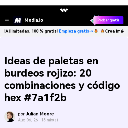
、
Media.io
Probar gratis
adas. 100 % gratis!
Empieza gratis→
Crea imágenes IA ilim
Ideas de paletas en
burdeos rojizo: 20
combinaciones y código
hex #7a1f2b
Julian Moore
por
Aug 06, 26 ·
18 min(s)