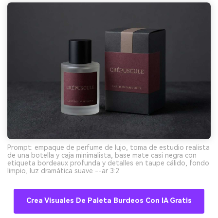
Prompt: empaque de perfume de lujo, toma de estudio realista
de una botella y caja minimalista, base mate casi negra con
etiqueta bordeaux profunda y detalles en taupe cálido, fondo
limpio, luz dramática suave --ar 3:2
Crea Visuales De Paleta Burdeos Con IA Gratis