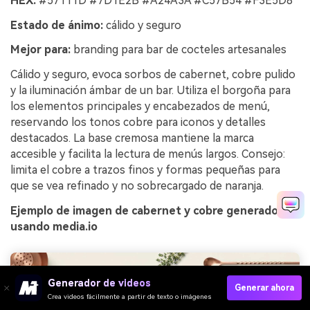
HEX:
#57111D #7D1E2B #A24A3A #C57B54 #F3E5D8
Estado de ánimo:
cálido y seguro
Mejor para:
branding para bar de cocteles artesanales
Cálido y seguro, evoca sorbos de cabernet, cobre pulido
y la iluminación ámbar de un bar. Utiliza el borgoña para
los elementos principales y encabezados de menú,
reservando los tonos cobre para iconos y detalles
destacados. La base cremosa mantiene la marca
accesible y facilita la lectura de menús largos. Consejo:
limita el cobre a trazos finos y formas pequeñas para
que se vea refinado y no sobrecargado de naranja.
Ejemplo de imagen de cabernet y cobre generado
usando media.io
Generador de videos
Generar ahora
Crea videos fácilmente a partir de texto o imágenes