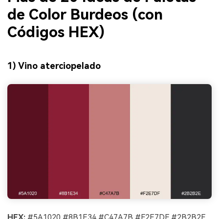
de Color Burdeos (con
Códigos HEX)
1) Vino aterciopelado
HEX:
#5A1020 #8B1E34 #C47A7B #F2E7DF #2B2B2E