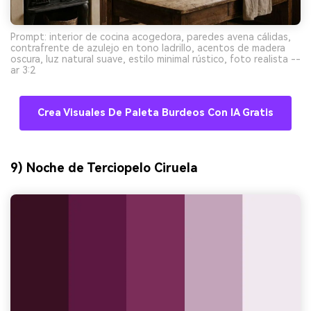
Prompt: interior de cocina acogedora, paredes avena cálidas,
contrafrente de azulejo en tono ladrillo, acentos de madera
oscura, luz natural suave, estilo minimal rústico, foto realista --
ar 3:2
Crea Visuales De Paleta Burdeos Con IA Gratis
9) Noche de Terciopelo Ciruela