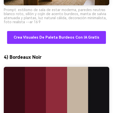
Prompt: estilismo de sala de estar moderna, paredes neutras
blanco roto, sillón y cojín de acento burdeos, manta de salvia
atenuada y plantas, luz natural cálida, decoración minimalista,
foto realista --ar 16:9
Crea Visuales De Paleta Burdeos Con IA Gratis
4) Bordeaux Noir