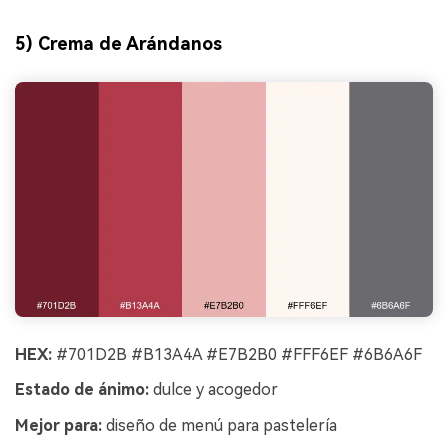
5) Crema de Arándanos
HEX:
#701D2B #B13A4A #E7B2B0 #FFF6EF #6B6A6F
Estado de ánimo:
dulce y acogedor
Mejor para:
diseño de menú para pastelería