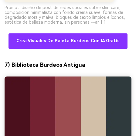
Prompt: diseño de post de redes sociales sobre skin care,
composición minimalista con fondo crema suave, formas de
degradado mora y malva, bloques de texto limpios e íconos,
estética de belleza moderna, sin personas --ar 1:1
Crea Visuales De Paleta Burdeos Con IA Gratis
7) Biblioteca Burdeos Antigua