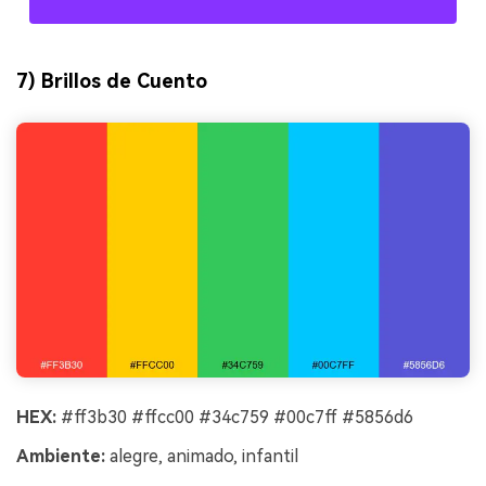
7) Brillos de Cuento
HEX:
#ff3b30 #ffcc00 #34c759 #00c7ff #5856d6
Ambiente:
alegre, animado, infantil