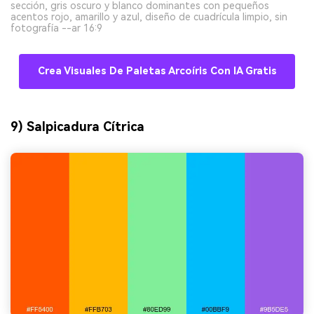
sección, gris oscuro y blanco dominantes con pequeños
acentos rojo, amarillo y azul, diseño de cuadrícula limpio, sin
fotografía --ar 16:9
Crea Visuales De Paletas Arcoíris Con IA Gratis
9) Salpicadura Cítrica