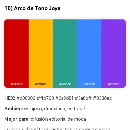
10) Arco de Tono Joya
HEX:
#d00000 #ffb703 #2a9d8f #3a86ff #8338ec
Ambiente:
lujoso, dramático, editorial
Mejor para:
difusión editorial de moda
Lujosos y dramáticos, estos tonos de joya evocan