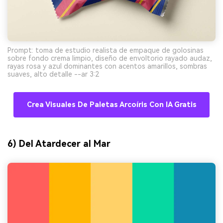
Prompt: toma de estudio realista de empaque de golosinas
sobre fondo crema limpio, diseño de envoltorio rayado audaz,
rayas rosa y azul dominantes con acentos amarillos, sombras
suaves, alto detalle --ar 3:2
Crea Visuales De Paletas Arcoíris Con IA Gratis
6) Del Atardecer al Mar