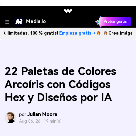
、
Media.io
Probar gratis
adas. 100 % gratis!
Empieza gratis→
Crea imágenes IA ilim
22 Paletas de Colores
Arcoíris con Códigos
Hex y Diseños por IA
Julian Moore
por
Aug 06, 26 ·
19 min(s)