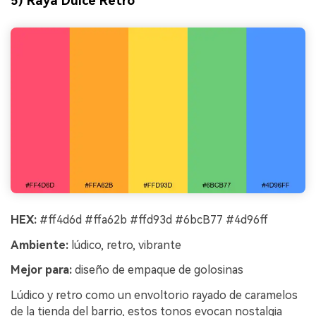
5) Raya Dulce Retro
HEX:
#ff4d6d #ffa62b #ffd93d #6bcB77 #4d96ff
Ambiente:
lúdico, retro, vibrante
Mejor para:
diseño de empaque de golosinas
Lúdico y retro como un envoltorio rayado de caramelos
de la tienda del barrio, estos tonos evocan nostalgia