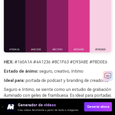
HEX:
#160A1A #4A1236 #8C1F63 #D93A8E #F8D0E6
Estado de ánimo:
seguro, creativo, íntimo
Ideal para:
portada de podcast y branding de creadores
Seguro e íntimo, se siente como un estudio de grabación
iluminado con geles de frambuesa. Es ideal para portadas
de podcast, branding de creadores y perfiles donde el
Generador de videos
color fuerte mejora el reconocimiento. Combina con
Generar ahora
Crea videos fácilmente a partir de texto o imágenes
blanco cálido y una base casi negra para que el texto sea