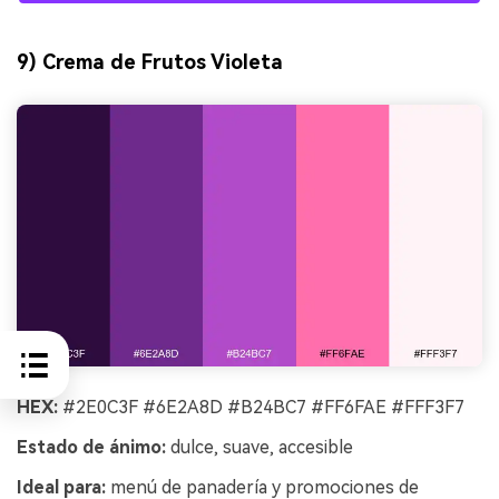
9) Crema de Frutos Violeta
HEX:
#2E0C3F #6E2A8D #B24BC7 #FF6FAE #FFF3F7
Estado de ánimo:
dulce, suave, accesible
Ideal para:
menú de panadería y promociones de