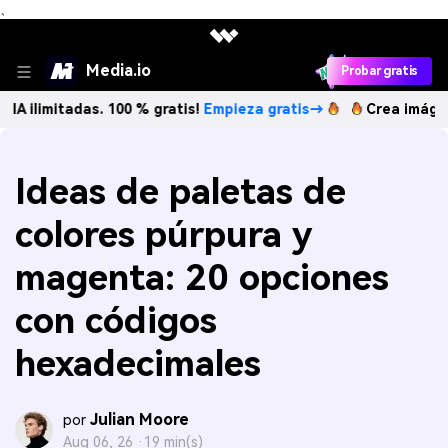
、
Media.io
Probar gratis
adas. 100 % gratis!
Empieza gratis→
Crea imágenes IA ilim
Ideas de paletas de
colores púrpura y
magenta: 20 opciones
con códigos
hexadecimales
Julian Moore
por
Aug 06, 26 ·
19 min(s)