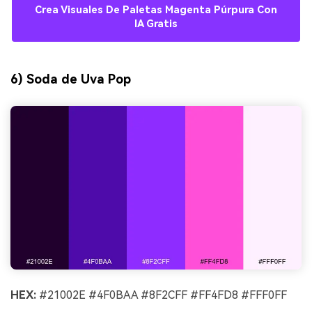
Crea Visuales De Paletas Magenta Púrpura Con
IA Gratis
6) Soda de Uva Pop
HEX:
#21002E #4F0BAA #8F2CFF #FF4FD8 #FFF0FF