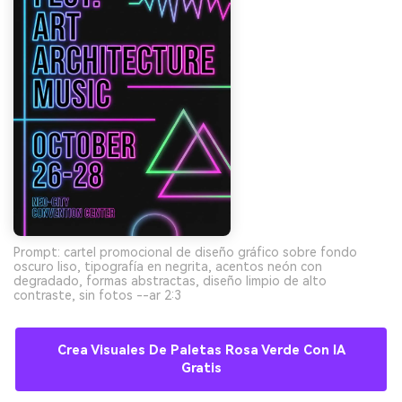
Prompt: cartel promocional de diseño gráfico sobre fondo
oscuro liso, tipografía en negrita, acentos neón con
degradado, formas abstractas, diseño limpio de alto
contraste, sin fotos --ar 2:3
Crea Visuales De Paletas Rosa Verde Con IA
Gratis