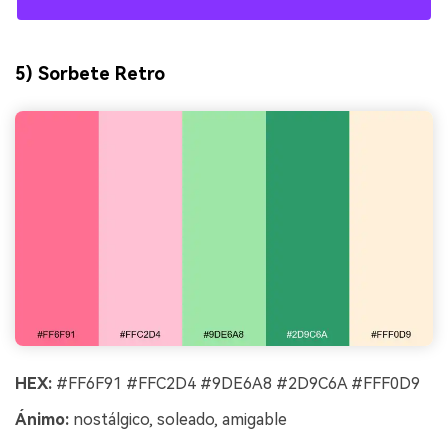
5) Sorbete Retro
HEX:
#FF6F91 #FFC2D4 #9DE6A8 #2D9C6A #FFF0D9
Ánimo:
nostálgico, soleado, amigable