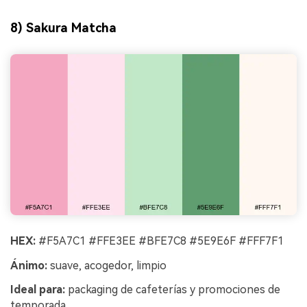
8) Sakura Matcha
HEX:
#F5A7C1 #FFE3EE #BFE7C8 #5E9E6F #FFF7F1
Ánimo:
suave, acogedor, limpio
Ideal para:
packaging de cafeterías y promociones de
temporada