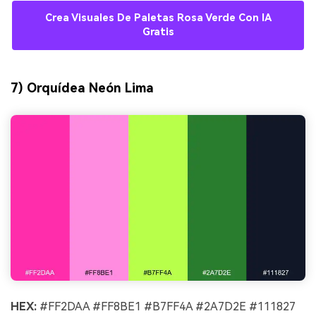
Crea Visuales De Paletas Rosa Verde Con IA
Gratis
7) Orquídea Neón Lima
HEX:
#FF2DAA #FF8BE1 #B7FF4A #2A7D2E #111827