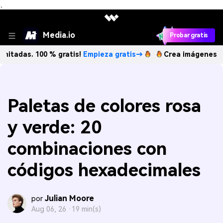
、
Media.io
Probar gratis
s. 100 % gratis!
Empieza gratis→
Crea imágenes IA ilimita
Paletas de colores rosa
y verde: 20
combinaciones con
códigos hexadecimales
Julian Moore
por
Aug 06, 26 ·
19 min(s)