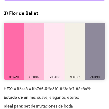
3) Flor de Ballet
HEX:
#ff6aa8 #ffb7d5 #ffe6f0 #f3efe7 #8e8a9b
Estado de ánimo:
suave, elegante, etéreo
Ideal para:
set de invitaciones de boda