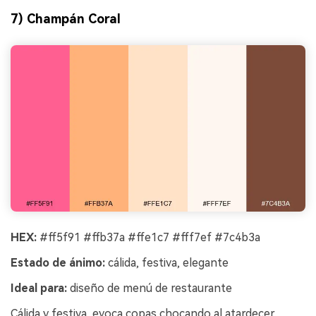
7) Champán Coral
HEX:
#ff5f91 #ffb37a #ffe1c7 #fff7ef #7c4b3a
Estado de ánimo:
cálida, festiva, elegante
Ideal para:
diseño de menú de restaurante
Cálida y festiva, evoca copas chocando al atardecer