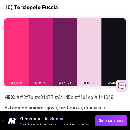
10) Terciopelo Fucsia
HEX:
#ff2f7b #c81d77 #6f1d5b #f1d1e6 #141018
Estado de ánimo:
lujoso, misterioso, dramático
Ideal para:
portada de lookbook de moda
Generador de videos
Generar ahora
Crea videos fácilmente a partir de texto o imágenes
Lujoso y misterioso, recuerda a la tela de terciopelo bajo