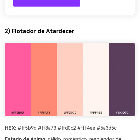
2) Flotador de Atardecer
HEX:
#ff5b9d #ff8a73 #ffd0c2 #fff4ee #5a3d5c
Estado de ánimo:
cálido, romántico, resplandor de