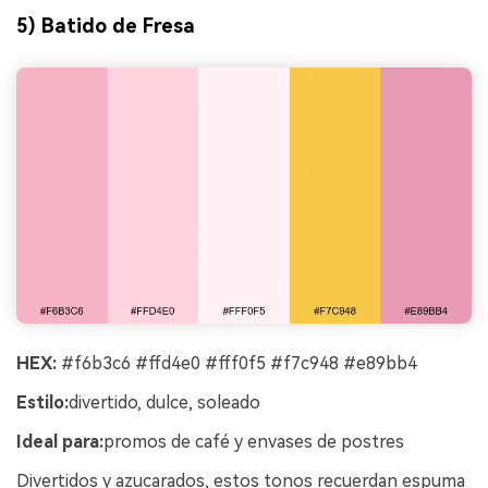
5) Batido de Fresa
HEX:
#f6b3c6 #ffd4e0 #fff0f5 #f7c948 #e89bb4
Estilo:
divertido, dulce, soleado
Ideal para:
promos de café y envases de postres
Divertidos y azucarados, estos tonos recuerdan espuma