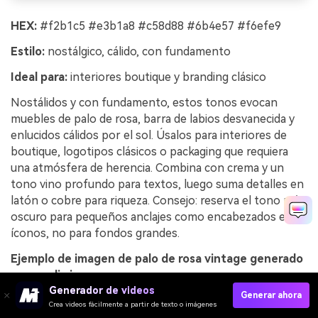
HEX:
#f2b1c5 #e3b1a8 #c58d88 #6b4e57 #f6efe9
Estilo:
nostálgico, cálido, con fundamento
Ideal para:
interiores boutique y branding clásico
Nostálidos y con fundamento, estos tonos evocan
muebles de palo de rosa, barra de labios desvanecida y
enlucidos cálidos por el sol. Úsalos para interiores de
boutique, logotipos clásicos o packaging que requiera
una atmósfera de herencia. Combina con crema y un
tono vino profundo para textos, luego suma detalles en
latón o cobre para riqueza. Consejo: reserva el tono más
oscuro para pequeños anclajes como encabezados e
íconos, no para fondos grandes.
Ejemplo de imagen de palo de rosa vintage generado
con media.io
Generador de videos
Generar ahora
Crea videos fácilmente a partir de texto o imágenes