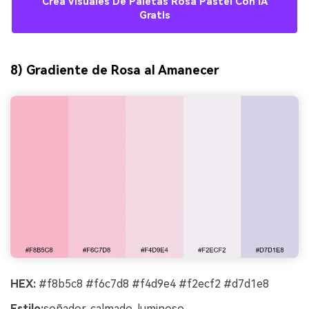
Crea Visuales De Paletas Rosa Pastel Con IA
Gratis
8) Gradiente de Rosa al Amanecer
HEX:
#f8b5c8 #f6c7d8 #f4d9e4 #f2ecf2 #d7d1e8
Estilo:
soñador, calmado, luminoso