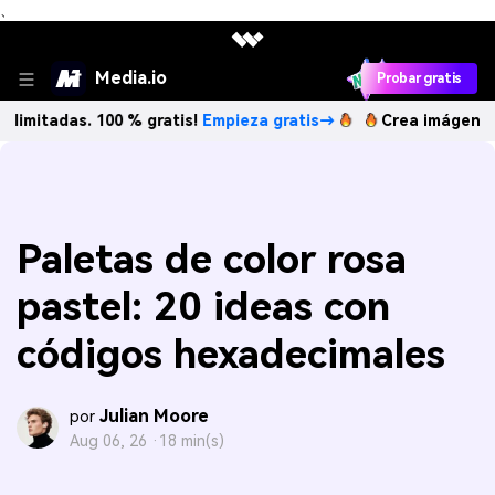
、
Media.io
Probar gratis
as. 100 % gratis!
Empieza gratis→
Crea imágenes IA ilimit
Paletas de color rosa
pastel: 20 ideas con
códigos hexadecimales
Julian Moore
por
Aug 06, 26 ·
18 min(s)