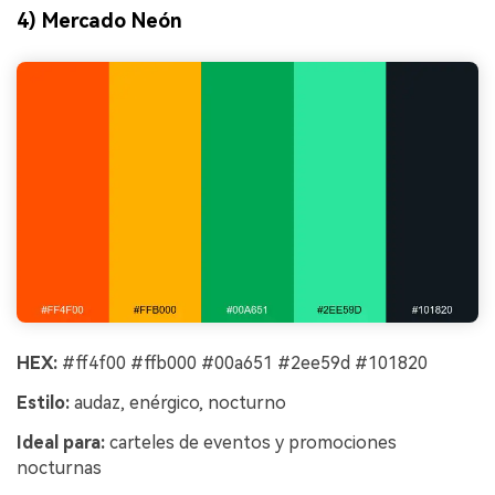
4) Mercado Neón
HEX:
#ff4f00 #ffb000 #00a651 #2ee59d #101820
Estilo:
audaz, enérgico, nocturno
Ideal para:
carteles de eventos y promociones
nocturnas