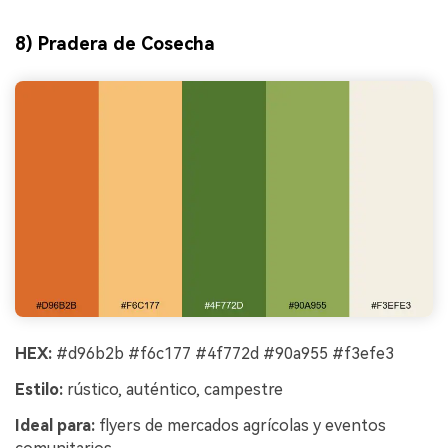
8) Pradera de Cosecha
HEX:
#d96b2b #f6c177 #4f772d #90a955 #f3efe3
Estilo:
rústico, auténtico, campestre
Ideal para:
flyers de mercados agrícolas y eventos