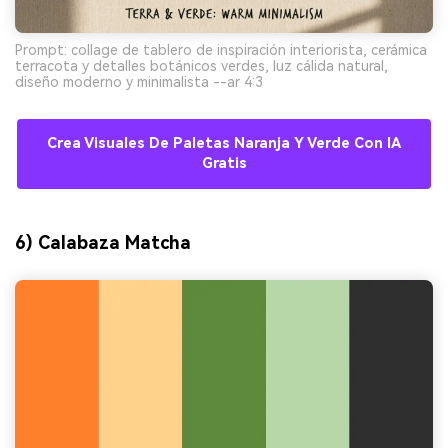
Prompt: collage de tablero de inspiración interiorista, cerámica
terracota y detalles botánicos verdes, luz cálida natural,
diseño moderno y minimalista --ar 4:3
Crea Visuales De Paletas Naranja Y Verde Con IA
Gratis
6) Calabaza Matcha