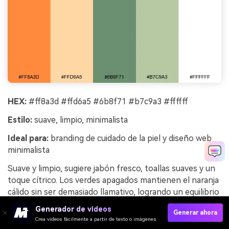
HEX:
#ff8a3d #ffd6a5 #6b8f71 #b7c9a3 #ffffff
Estilo:
suave, limpio, minimalista
Ideal para:
branding de cuidado de la piel y diseño web
minimalista
Suave y limpio, sugiere jabón fresco, toallas suaves y un
toque cítrico. Los verdes apagados mantienen el naranja
cálido sin ser demasiado llamativo, logrando un equilibrio
calmado y aireado. Úsalo en etiquetas de productos de
Generador de videos
Generar ahora
cuidado de la piel, páginas de productos y sistemas de
Crea videos fácilmente a partir de texto o imágenes
marca minimalistas donde la confianza y la claridad