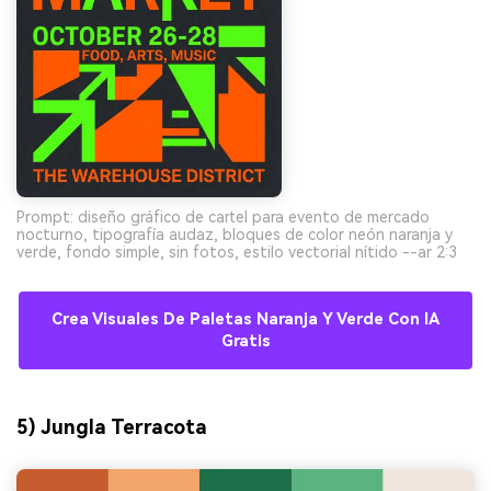
Prompt: diseño gráfico de cartel para evento de mercado
nocturno, tipografía audaz, bloques de color neón naranja y
verde, fondo simple, sin fotos, estilo vectorial nítido --ar 2:3
Crea Visuales De Paletas Naranja Y Verde Con IA
Gratis
5) Jungla Terracota