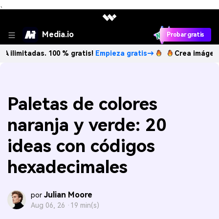
、
Media.io
Probar gratis
das. 100 % gratis!
Empieza gratis→
Crea imágenes IA ilimi
Paletas de colores
naranja y verde: 20
ideas con códigos
hexadecimales
Julian Moore
por
Aug 06, 26 ·
19 min(s)