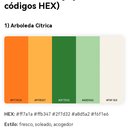
códigos HEX)
1) Arboleda Cítrica
HEX:
#ff7a1a #ffb347 #2f7d32 #a8d5a2 #f6f1e6
Estilo:
fresco, soleado, acogedor