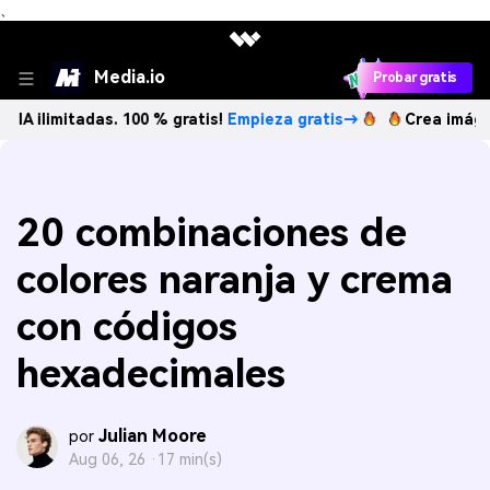
、
Media.io
Probar gratis
itadas. 100 % gratis!
Empieza gratis→
Crea imágenes IA il
20 combinaciones de
colores naranja y crema
con códigos
hexadecimales
Julian Moore
por
Aug 06, 26 ·
17 min(s)