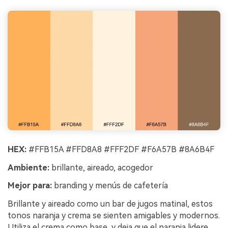
HEX:
#FFB15A #FFD8A8 #FFF2DF #F6A57B #8A6B4F
Ambiente:
brillante, aireado, acogedor
Mejor para:
branding y menús de cafetería
Brillante y aireado como un bar de jugos matinal, estos
tonos naranja y crema se sienten amigables y modernos.
Utiliza el crema como base, y deja que el naranja lidere