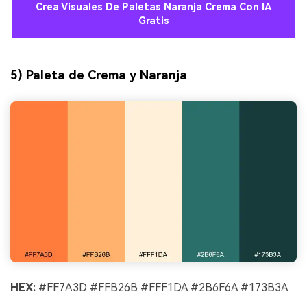
Crea Visuales De Paletas Naranja Crema Con IA
Gratis
5) Paleta de Crema y Naranja
HEX:
#FF7A3D #FFB26B #FFF1DA #2B6F6A #173B3A