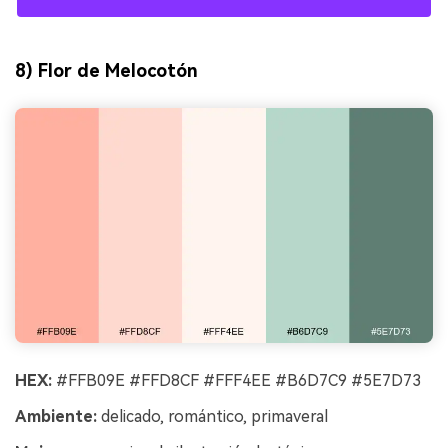
8) Flor de Melocotón
HEX:
#FFB09E #FFD8CF #FFF4EE #B6D7C9 #5E7D73
Ambiente:
delicado, romántico, primaveral