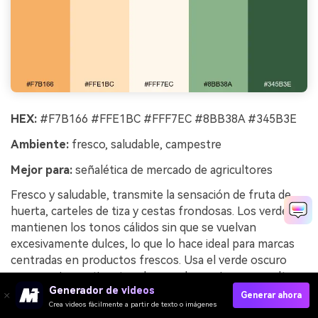
HEX:
#F7B166 #FFE1BC #FFF7EC #8BB38A #345B3E
Ambiente:
fresco, saludable, campestre
Mejor para:
señalética de mercado de agricultores
Fresco y saludable, transmite la sensación de fruta de
huerta, carteles de tiza y cestas frondosas. Los verdes
mantienen los tonos cálidos sin que se vuelvan
excesivamente dulces, lo que lo hace ideal para marcas
centradas en productos frescos. Usa el verde oscuro
para precios y etiquetas clave, y el naranja para resaltar
Generador de videos
selecciones de temporada. Consejo: usa formas simples
Generar ahora
Crea videos fácilmente a partir de texto o imágenes
y tipografía grande para que los letreros sean legibles a