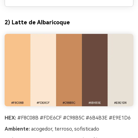
2) Latte de Albaricoque
HEX:
#F8C08B #FDE6CF #C98B5C #6B4B3E #E9E1D6
Ambiente:
acogedor, terroso, sofisticado