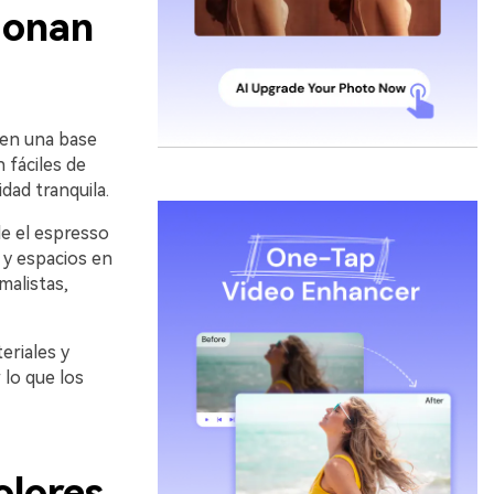
ionan
nen una base
 fáciles de
dad tranquila.
e el espresso
 y espacios en
malistas,
eriales y
 lo que los
olores