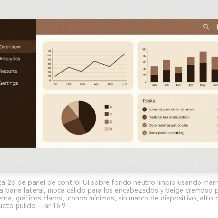
a 2d de panel de control UI sobre fondo neutro limpio usando mar
a barra lateral, moca cálido para los encabezados y beige cremoso pa
rna, gráficos claros, iconos mínimos, sin marco de dispositivo, alto 
cto pulido --ar 16:9