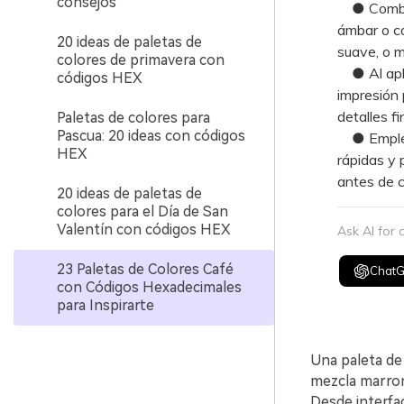
consejos
● Combina
ámbar o ca
20 ideas de paletas de
suave, o m
colores de primavera con
● Al aplic
códigos HEX
impresión 
detalles f
Paletas de colores para
Pascua: 20 ideas con códigos
● Emplea 
HEX
rápidas y 
antes de c
20 ideas de paletas de
colores para el Día de San
Valentín con códigos HEX
Ask AI for
23 Paletas de Colores Café
Chat
con Códigos Hexadecimales
para Inspirarte
Una paleta de 
mezcla marron
Desde interfa