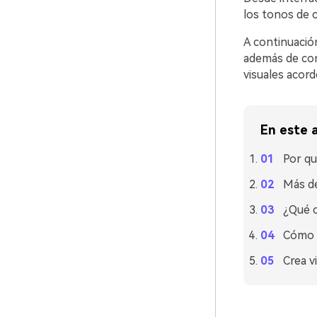
los tonos de 
A continuació
además de con
visuales acor
En este a
Por qu
Más de
¿Qué c
Cómo u
Crea v