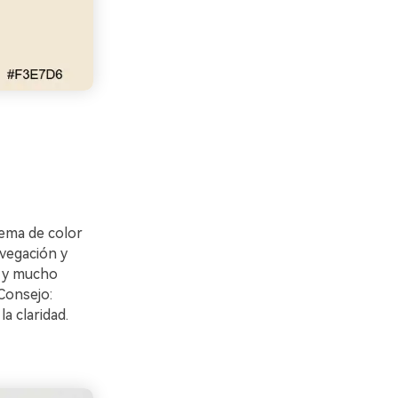
uema de color
vegación y
a y mucho
Consejo:
a claridad.