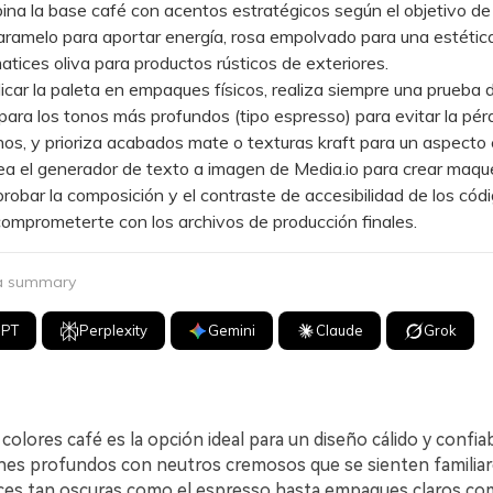
 la base café con acentos estratégicos según el objetivo de 
ramelo para aportar energía, rosa empolvado para una estétic
atices oliva para productos rústicos de exteriores.
ar la paleta en empaques físicos, realiza siempre una prueba 
para los tonos más profundos (tipo espresso) para evitar la pér
inos, y prioriza acabados mate o texturas kraft para un aspecto
el generador de texto a imagen de Media.io para crear maqu
probar la composición y el contraste de accesibilidad de los có
omprometerte con los archivos de producción finales.
 a summary
GPT
Perplexity
Gemini
Claude
Grok
colores café es la opción ideal para un diseño cálido y confi
es profundos con neutros cremosos que se sienten familiar
ces tan oscuras como el espresso hasta empaques claros com