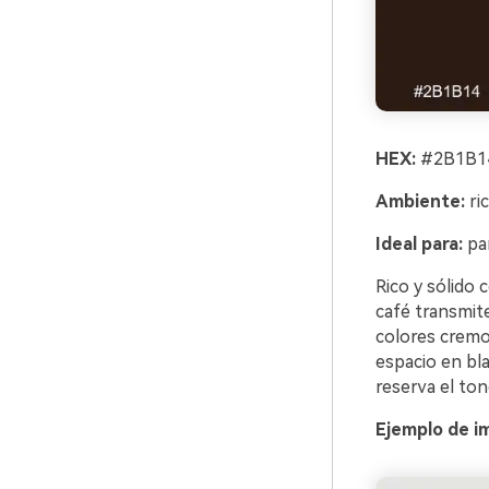
HEX:
#2B1B14
Ambiente:
ric
Ideal para:
pan
Rico y sólido
café transmit
colores cremo
espacio en bl
reserva el ton
Ejemplo de i