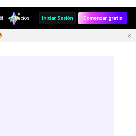
s
PI
Precios
Iniciar Sesión
Comenzar gratis