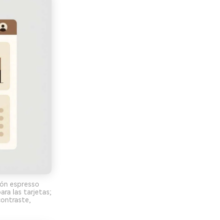
rón espresso
ra las tarjetas;
contraste,