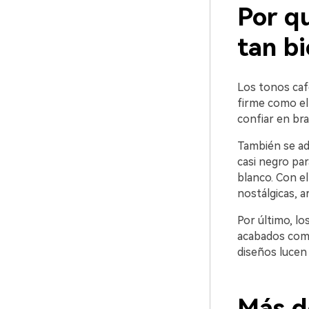
Por qu
tan b
Los tonos café
firme como el
confiar en bra
También se ad
casi negro pa
blanco. Con el
nostálgicas, a
Por último, l
acabados comun
diseños lucen
Más d