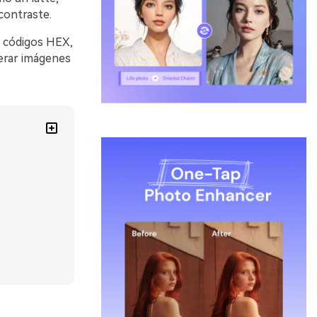
contraste.
n códigos HEX,
nerar imágenes