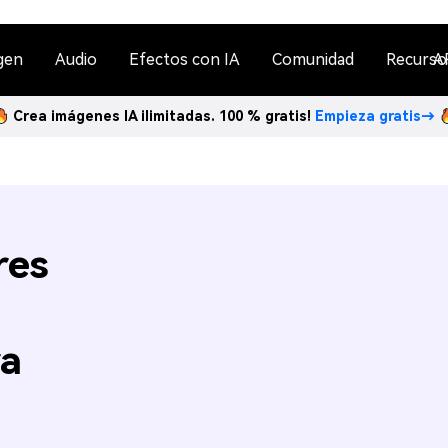
gen
Audio
Efectos con IA
Comunidad
Recurso
A
Crea imágenes IA ilimitadas. 100 % gratis!
Empieza gratis→
res
ra