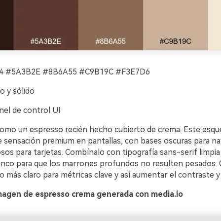
 #5A3B2E #8B6A55 #C9B19C #F3E7D6
o y sólido
el de control UI
 como un espresso recién hecho cubierto de crema. Este esq
e sensación premium en pantallas, con bases oscuras para na
sos para tarjetas. Combínalo con tipografía sans-serif limpi
anco para que los marrones profundos no resulten pesados. 
o más claro para métricas clave y así aumentar el contraste y l
magen de espresso crema generada con media.io