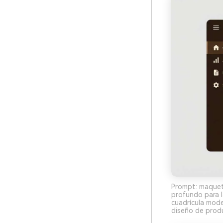
Prompt: maquet
profundo para l
cuadrícula mode
diseño de produ