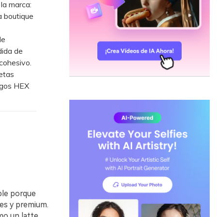
la marca:
a boutique
de
dida de
 cohesivo.
etas
digos HEX
able porque
es y premium.
o un latte,