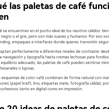
é las paletas de café func
ien
 se encuentran en el punto ideal de los neutros cálidos: tie
 negro o el gris, pero son más suaves y humanos. Por eso son
nding, empaques e interfaces donde quieres transmitir seguri
aptan perfectamente a diferentes niveles de contraste: desd
ra navegación y tipografía hasta cremas lechosas para fondos
 equilibrio adecuado, las paletas de café pueden sentirse mini
rtesanales o lujosas.
os esquemas de color café combinan de forma natural con mat
es (papel kraft, lino, etiquetas mate, fotografía cálida), por
 cohesivos tanto en digital como en impresión.
e 20 ideas de paletas de c