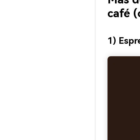
café 
1) Espr