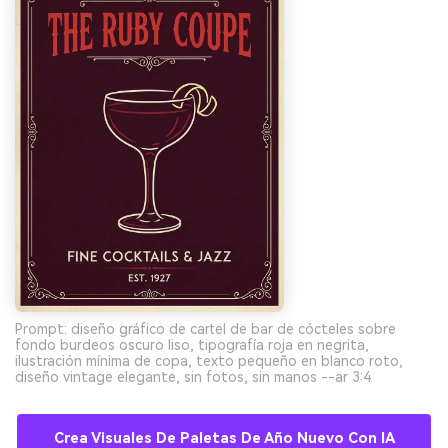
Prompt: diseño gráfico de cartel de bar de cócteles sobre
fondo burdeos oscuro liso, tipografía roja en negrita,
ilustración mínima de copa, texto pequeño en blanco roto,
diseño vintage elegante, sin fotos, sin manos --ar 3:4
Crea Visuales De Paletas De Año Nuevo Con IA