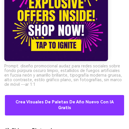
Prompt: diseño promocional audaz para redes sociales sobre
fondo púrpura oscuro limpio, estallidos de fuegos artificiales
en fucsia neón y amarillo brillante, tipografía moderna gruesa,
alto contraste, estilo gráfico plano, sin fotografías, sin marco
de móvil --ar 1:1
Crea Visuales De Paletas De Año Nuevo Con IA
Gratis