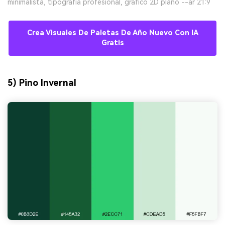
minimalista, tipografía profesional, gráfico 2D plano --ar 21:9
Crea Visuales De Paletas De Año Nuevo Con IA
Gratis
5) Pino Invernal