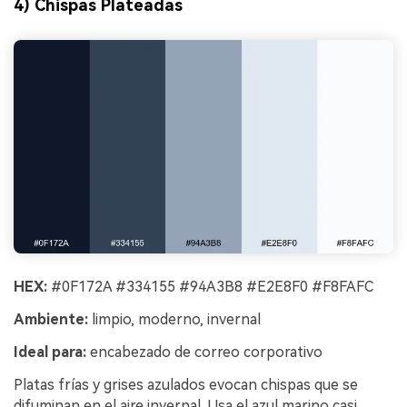
4) Chispas Plateadas
HEX:
#0F172A #334155 #94A3B8 #E2E8F0 #F8FAFC
Ambiente:
limpio, moderno, invernal
Ideal para:
encabezado de correo corporativo
Platas frías y grises azulados evocan chispas que se
difuminan en el aire invernal. Usa el azul marino casi