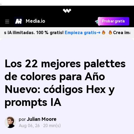
、
Media.io
Probar gratis
mitadas. 100 % gratis!
Empieza gratis→
Crea imágenes IA i
Los 22 mejores palettes
de colores para Año
Nuevo: códigos Hex y
prompts IA
Julian Moore
por
Aug 06, 26 ·
20 min(s)