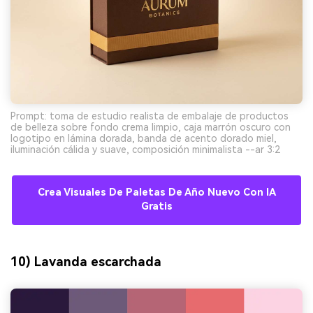
Prompt: toma de estudio realista de embalaje de productos
de belleza sobre fondo crema limpio, caja marrón oscuro con
logotipo en lámina dorada, banda de acento dorado miel,
iluminación cálida y suave, composición minimalista --ar 3:2
Crea Visuales De Paletas De Año Nuevo Con IA
Gratis
10) Lavanda escarchada