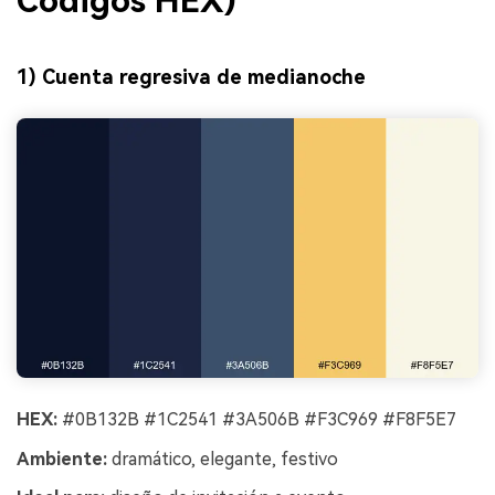
Códigos HEX)
1) Cuenta regresiva de medianoche
HEX:
#0B132B #1C2541 #3A506B #F3C969 #F8F5E7
Ambiente:
dramático, elegante, festivo