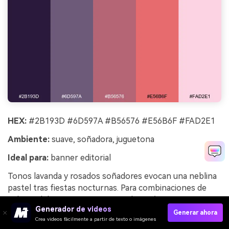
HEX:
#2B193D #6D597A #B56576 #E56B6F #FAD2E1
Ambiente:
suave, soñadora, juguetona
Ideal para:
banner editorial
Tonos lavanda y rosados soñadores evocan una neblina
pastel tras fiestas nocturnas. Para combinaciones de
colores del año nuevo con una vibra más suave,
Generador de videos
construye tu fondo con el rosa pálido y reserva el tono
Generar ahora
Crea videos fácilmente a partir de texto o imágenes
ciruela para encabezados. El rosado cálido funciona bien