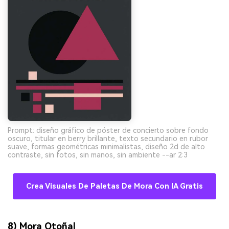
Prompt: diseño gráfico de póster de concierto sobre fondo
oscuro, titular en berry brillante, texto secundario en rubor
suave, formas geométricas minimalistas, diseño 2d de alto
contraste, sin fotos, sin manos, sin ambiente --ar 2:3
Crea Visuales De Paletas De Mora Con IA Gratis
8) Mora Otoñal