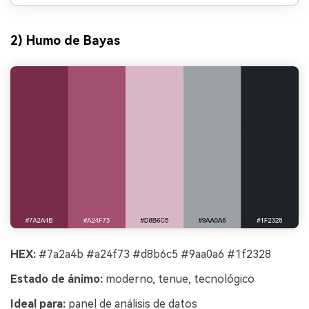
2) Humo de Bayas
HEX:
#7a2a4b #a24f73 #d8b6c5 #9aa0a6 #1f2328
Estado de ánimo:
moderno, tenue, tecnológico
Ideal para:
panel de análisis de datos