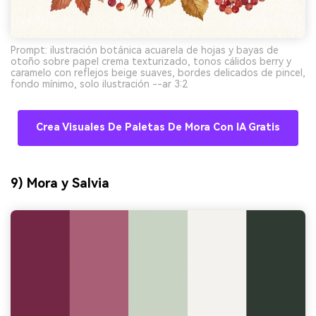
Prompt: ilustración botánica acuarela de hojas y bayas de
otoño sobre papel crema texturizado, tonos cálidos berry y
caramelo con reflejos beige suaves, bordes delicados de pincel,
fondo mínimo, solo ilustración --ar 3:2
Crea Visuales De Paletas De Mora Con IA Gratis
9) Mora y Salvia