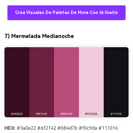
Crea Visuales De Paletas De Mora Con IA Gratis
7) Mermelada Medianoche
HEX:
#3a0e22 #6f2142 #b84d7b #f0c9da #111016