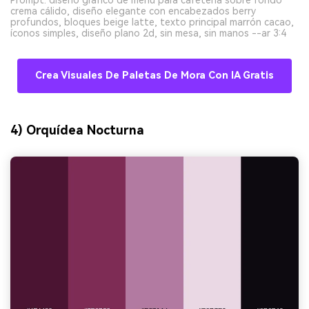
Prompt: diseño gráfico de menú para cafetería sobre fondo
crema cálido, diseño elegante con encabezados berry
profundos, bloques beige latte, texto principal marrón cacao,
íconos simples, diseño plano 2d, sin mesa, sin manos --ar 3:4
Crea Visuales De Paletas De Mora Con IA Gratis
4) Orquídea Nocturna