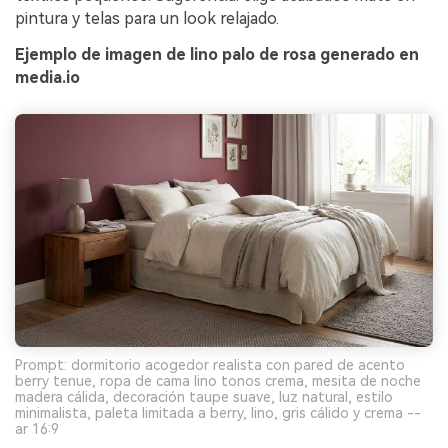
pintura y telas para un look relajado.
Ejemplo de imagen de lino palo de rosa generado en
media.io
Prompt: dormitorio acogedor realista con pared de acento
berry tenue, ropa de cama lino tonos crema, mesita de noche
madera cálida, decoración taupe suave, luz natural, estilo
minimalista, paleta limitada a berry, lino, gris cálido y crema --
ar 16:9