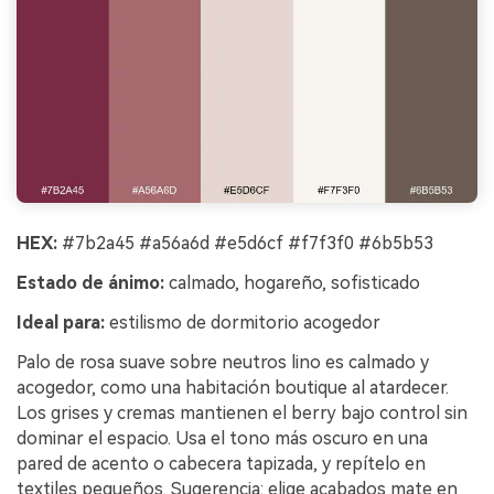
HEX:
#7b2a45 #a56a6d #e5d6cf #f7f3f0 #6b5b53
Estado de ánimo:
calmado, hogareño, sofisticado
Ideal para:
estilismo de dormitorio acogedor
Palo de rosa suave sobre neutros lino es calmado y
acogedor, como una habitación boutique al atardecer.
Los grises y cremas mantienen el berry bajo control sin
dominar el espacio. Usa el tono más oscuro en una
pared de acento o cabecera tapizada, y repítelo en
textiles pequeños. Sugerencia: elige acabados mate en