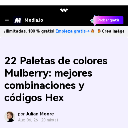
、
Media.io
Probar gratis
das. 100 % gratis!
Empieza gratis→
Crea imágenes IA ilimi
22 Paletas de colores
Mulberry: mejores
combinaciones y
códigos Hex
Julian Moore
por
Aug 06, 26 ·
20 min(s)