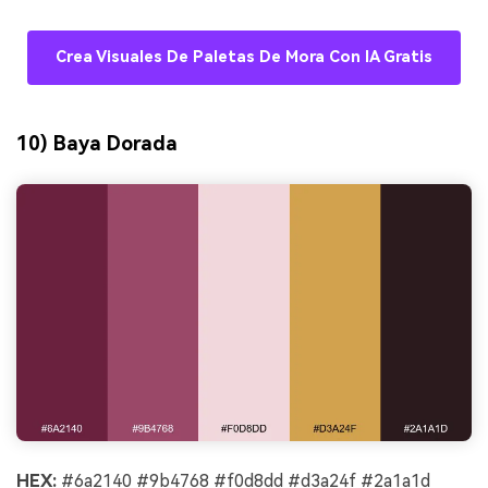
Crea Visuales De Paletas De Mora Con IA Gratis
10) Baya Dorada
HEX:
#6a2140 #9b4768 #f0d8dd #d3a24f #2a1a1d