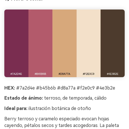
HEX:
#7a2d4e #b45b6b #d8a77a #f2e0c9 #4e3b2e
Estado de ánimo:
terroso, de temporada, cálido
Ideal para:
ilustración botánica de otoño
Berry terroso y caramelo especiado evocan hojas
cayendo, pétalos secos y tardes acogedoras. La paleta