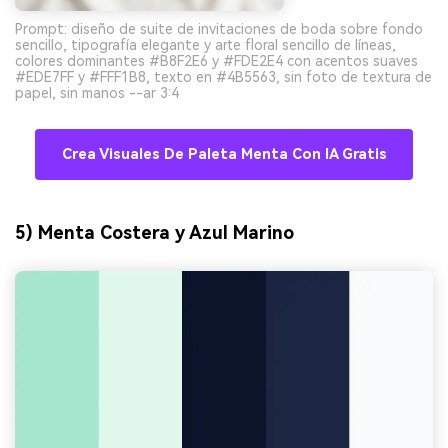
Prompt: diseño de suite de invitaciones de boda sobre fondo
sencillo, tipografía elegante y arte floral sencillo de líneas,
colores dominantes #B8F2E6 y #FDE2E4 con acentos suaves
#EDE7FF y #FFF1B8, texto en #4B5563, sin foto de textura de
papel, sin manos --ar 3:4
Crea Visuales De Paleta Menta Con IA Gratis
5) Menta Costera y Azul Marino