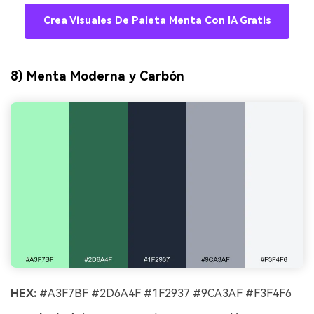
Crea Visuales De Paleta Menta Con IA Gratis
8) Menta Moderna y Carbón
HEX:
#A3F7BF #2D6A4F #1F2937 #9CA3AF #F3F4F6