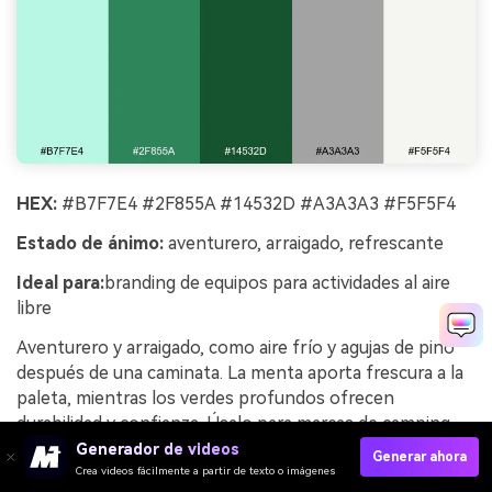
HEX:
#B7F7E4 #2F855A #14532D #A3A3A3 #F5F5F4
Estado de ánimo:
aventurero, arraigado, refrescante
Ideal para:
branding de equipos para actividades al aire
libre
Aventurero y arraigado, como aire frío y agujas de pino
después de una caminata. La menta aporta frescura a la
paleta, mientras los verdes profundos ofrecen
durabilidad y confianza. Úsalo para marcas de camping,
mensajes de sostenibilidad o fichas técnicas de
Generador de videos
Generar ahora
productos, en conjunto con tipografía fuerte y insignias
Crea videos fácilmente a partir de texto o imágenes