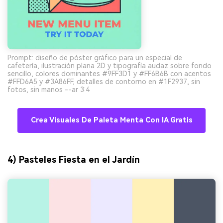
Prompt: diseño de póster gráfico para un especial de
cafetería, ilustración plana 2D y tipografía audaz sobre fondo
sencillo, colores dominantes #9FF3D1 y #FF6B6B con acentos
#FFD6A5 y #3A86FF, detalles de contorno en #1F2937, sin
fotos, sin manos --ar 3:4
Crea Visuales De Paleta Menta Con IA Gratis
4) Pasteles Fiesta en el Jardín