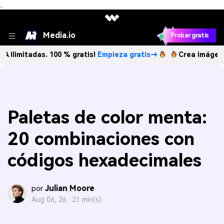
、
Media.io
Probar gratis
das. 100 % gratis!
Empieza gratis→
Crea imágenes IA ilim
Paletas de color menta:
20 combinaciones con
códigos hexadecimales
Julian Moore
por
Aug 06, 26 ·
21 min(s)