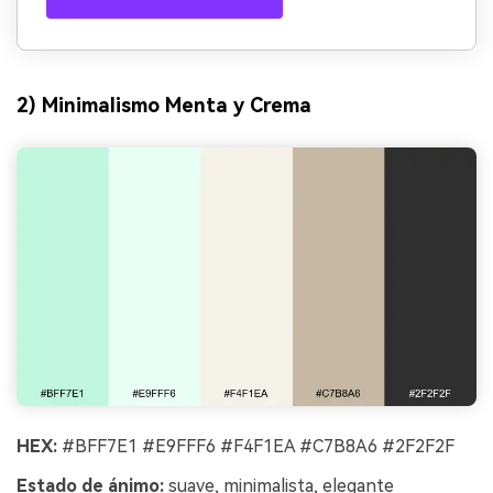
2) Minimalismo Menta y Crema
HEX:
#BFF7E1 #E9FFF6 #F4F1EA #C7B8A6 #2F2F2F
Estado de ánimo:
suave, minimalista, elegante