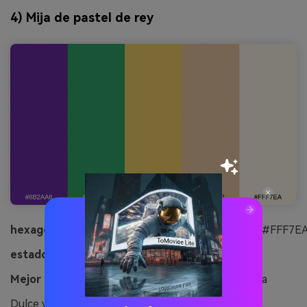
4) Mija de pastel de rey
hexagonal:
#6B2AA6#2FA86A#F2D36B#E9C8A2#FFF7E
estado de ánimo:
Dulce, acogedor, soleado
Mejor para:
Anuncio de redes sociales de Panadería
Dulce y acogedor, se siente como azúcar en polvo,