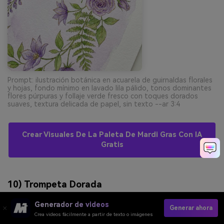
Prompt: ilustración botánica en acuarela de guirnaldas florales
y hojas, fondo mínimo en lavado lila pálido, tonos dominantes
flores púrpuras y follaje verde fresco con toques dorados
suaves, textura delicada de papel, sin texto --ar 3:4
Crear Visuales De La Paleta De Mardi Gras Con IA
Gratis
10) Trompeta Dorada
Generador de videos
Generar ahora
Crea videos fácilmente a partir de texto o imágenes