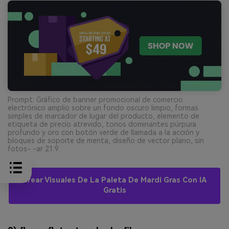
Prompt: Gráfico de banner promocional de comercio
electrónico amplio sobre un fondo oscuro limpio, formas
simples de marcador de lugar del producto, elemento de
etiqueta de precio atrevido, tonos dominantes púrpura
profundo y oro con botón verde de llamada a la acción y
bloques de soporte de menta, diseño de vector plano, sin
fotos- -ar 21:9
Crear Visuales De La Paleta De Mardi Gras Con IA
Gratis