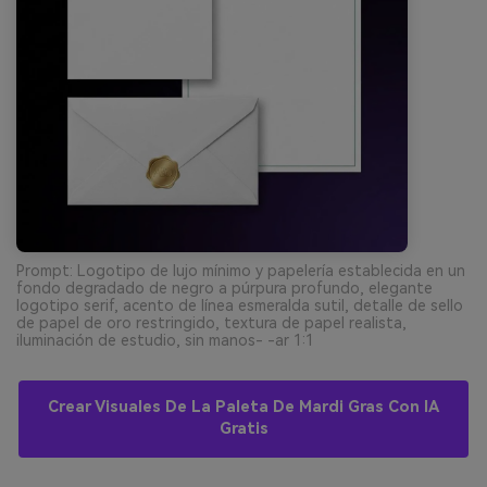
Prompt: Logotipo de lujo mínimo y papelería establecida en un
fondo degradado de negro a púrpura profundo, elegante
logotipo serif, acento de línea esmeralda sutil, detalle de sello
de papel de oro restringido, textura de papel realista,
iluminación de estudio, sin manos- -ar 1:1
Crear Visuales De La Paleta De Mardi Gras Con IA
Gratis