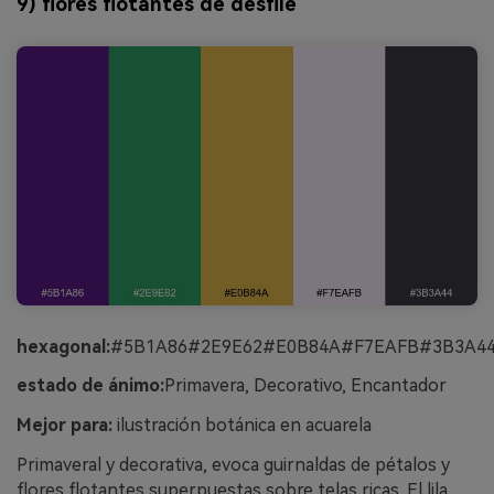
9) flores flotantes de desfile
hexagonal:
#5B1A86#2E9E62#E0B84A#F7EAFB#3B3A4
estado de ánimo:
Primavera, Decorativo, Encantador
Mejor para:
ilustración botánica en acuarela
Primaveral y decorativa, evoca guirnaldas de pétalos y
flores flotantes superpuestas sobre telas ricas. El lila