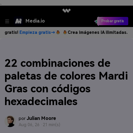
、
Media.io
Probar gratis
Empieza gratis→
Crea imágenes IA ilimitadas. 100 % grati
22 combinaciones de
paletas de colores Mardi
Gras con códigos
hexadecimales
Julian Moore
por
Aug 06, 26 ·
21 min(s)