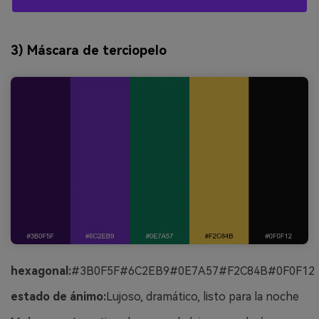
3) Máscara de terciopelo
hexagonal:
#3B0F5F#6C2EB9#0E7A57#F2C84B#0F0F12
estado de ánimo:
Lujoso, dramático, listo para la noche