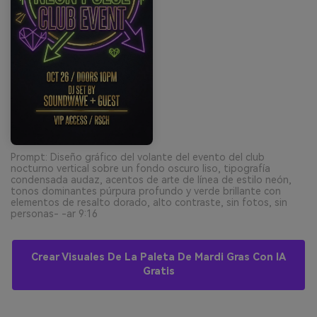
Prompt: Diseño gráfico del volante del evento del club
nocturno vertical sobre un fondo oscuro liso, tipografía
condensada audaz, acentos de arte de línea de estilo neón,
tonos dominantes púrpura profundo y verde brillante con
elementos de resalto dorado, alto contraste, sin fotos, sin
personas- -ar 9:16
Crear Visuales De La Paleta De Mardi Gras Con IA
Gratis