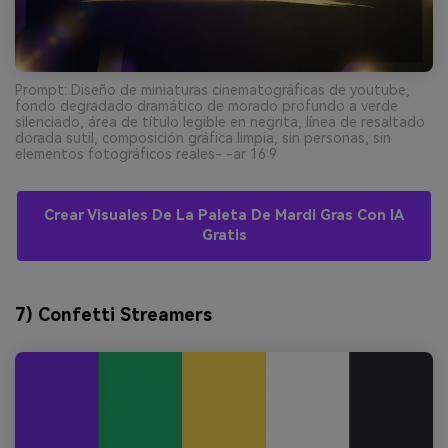
Prompt: Diseño de miniaturas cinematográficas de youtube,
fondo degradado dramático de morado profundo a verde
silenciado, área de título legible en negrita, línea de resaltado
dorada sutil, composición gráfica limpia, sin personas, sin
elementos fotográficos reales- -ar 16:9
Crear Visuales De La Paleta De Mardi Gras Con IA
Gratis
7) Confetti Streamers