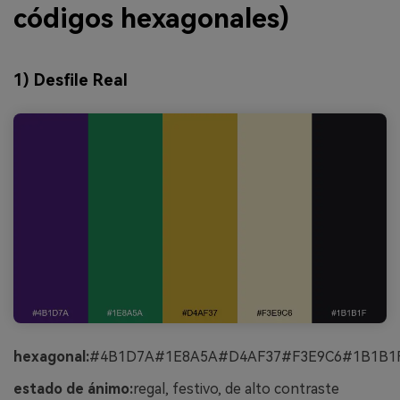
códigos hexagonales)
1) Desfile Real
hexagonal:
#4B1D7A#1E8A5A#D4AF37#F3E9C6#1B1B1
estado de ánimo:
regal, festivo, de alto contraste