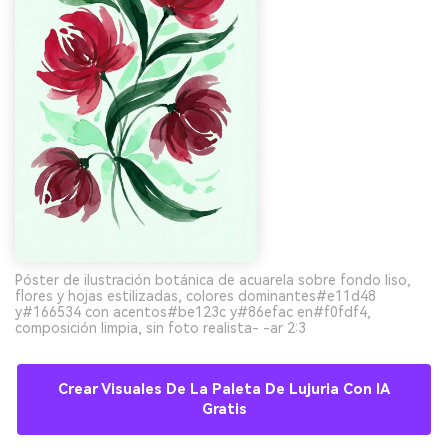
Póster de ilustración botánica de acuarela sobre fondo liso,
flores y hojas estilizadas, colores dominantes#e11d48
y#166534 con acentos#be123c y#86efac en#f0fdf4,
composición limpia, sin foto realista- -ar 2:3
Crear Visuales De La Paleta De Lujuria Con IA
Gratis