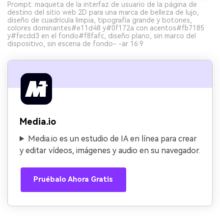
Prompt: maqueta de la interfaz de usuario de la página de
destino del sitio web 2D para una marca de belleza de lujo,
diseño de cuadrícula limpia, tipografía grande y botones,
colores dominantes#e11d48 y#0f172a con acentos#fb7185
y#fecdd3 en el fondo#f8fafc, diseño plano, sin marco del
dispositivo, sin escena de fondo- -ar 16:9
Media.io
Media.io es un estudio de IA en línea para crear
y editar vídeos, imágenes y audio en su navegador.
Pruébalo Ahora Gratis