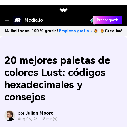
、
Media.io
Probar gratis
tadas. 100 % gratis!
Empieza gratis→
Crea imágenes IA il
20 mejores paletas de
colores Lust: códigos
hexadecimales y
consejos
Julian Moore
por
Aug 06, 26 ·
18 min(s)