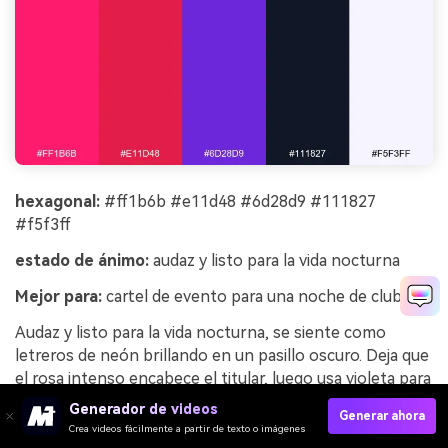
hexagonal:
#ff1b6b #e11d48 #6d28d9 #111827
#f5f3ff
estado de ánimo:
audaz y listo para la vida nocturna
Mejor para:
cartel de evento para una noche de club
Audaz y listo para la vida nocturna, se siente como
letreros de neón brillando en un pasillo oscuro. Deja que
el rosa intenso encabece el titular, luego usa violeta para
actos secundarios y bloques de fecha. Mantén el fondo
Generador de videos
Generar ahora
casi negro para que los colores permanezcan eléctricos
Crea videos fácilmente a partir de texto o imágenes
y legibles. Consejo: usa espaciado estrecho de letras y