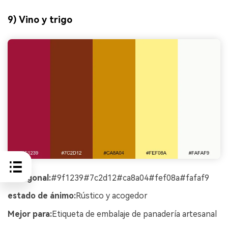
9) Vino y trigo
hexagonal:
#9f1239#7c2d12#ca8a04#fef08a#fafaf9
estado de ánimo:
Rústico y acogedor
Mejor para:
Etiqueta de embalaje de panadería artesanal