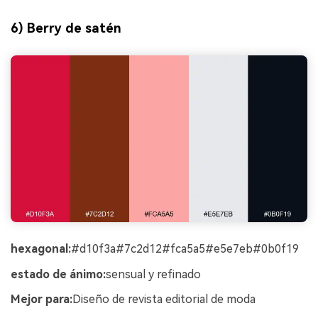
6) Berry de satén
hexagonal:
#d10f3a#7c2d12#fca5a5#e5e7eb#0b0f19
estado de ánimo:
sensual y refinado
Mejor para:
Diseño de revista editorial de moda