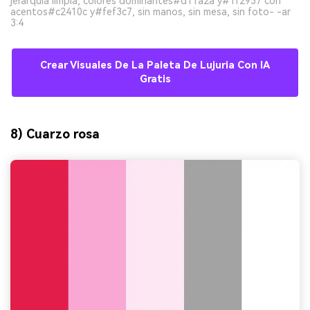
jerarquía limpia, colores dominantes#d11a2a y#1f2937 con
acentos#c2410c y#fef3c7, sin manos, sin mesa, sin foto- -ar
3:4
Crear Visuales De La Paleta De Lujuria Con IA
Gratis
8) Cuarzo rosa