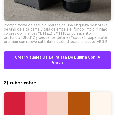
Prompt: toma de estudio realista de una etiqueta de botella
de vino de alta gama y caja de embalaje, fondo limpio mínimo,
colores dominantes#b11226 y#111827 con acento
profundo#3f0d12 y pequeños detalles#cbd5e1, papel mate
premium con relieve sutil, iluminación direccional suave-AR 3:2
Crear Visuales De La Paleta De Lujuria Con IA
Gratis
3) rubor cobre