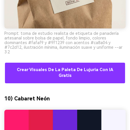
Prompt: toma de estudio realista de etiqueta de panadería
artesanal sobre bolsa de papel, fondo limpio, colores
dominantes #fafaf9 y #9f1239 con acentos #ca8a04 y
#7c2d12, ilustración mínima, iluminación suave y uniforme --ar
3:2
Crear Visuales De La Paleta De Lujuria Con IA
Gratis
10) Cabaret Neón