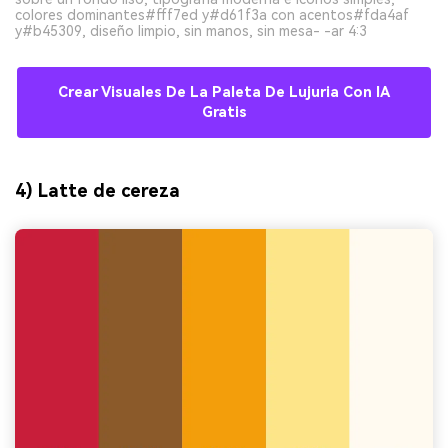
colores dominantes#fff7ed y#d61f3a con acentos#fda4af
y#b45309, diseño limpio, sin manos, sin mesa- -ar 4:3
Crear Visuales De La Paleta De Lujuria Con IA
Gratis
4) Latte de cereza