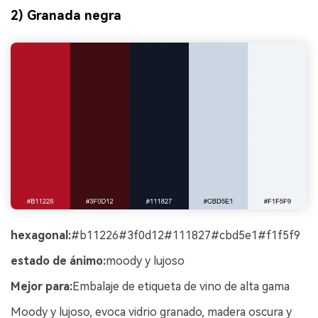
2) Granada negra
hexagonal:
#b11226#3f0d12#111827#cbd5e1#f1f5f9
estado de ánimo:
moody y lujoso
Mejor para:
Embalaje de etiqueta de vino de alta gama
Moody y lujoso, evoca vidrio granado, madera oscura y