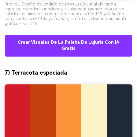
Prompt: Diseño extendido de revista editorial de moda
impresa, cuadrícula moderna, titular serif grande, bloques y
subtítulos mínimos, colores dominantes#0b0f19 y#e5e7eb
con acentos#d10f3a y#fca5a5, sin fotos, diseño puramente
gráfico- -ar 21:9
Crear Visuales De La Paleta De Lujuria Con IA
Gratis
7) Terracota especiada