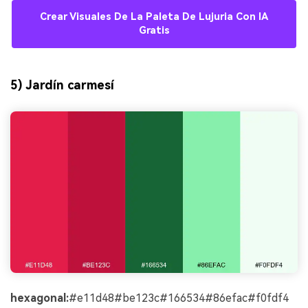
Crear Visuales De La Paleta De Lujuria Con IA
Gratis
5) Jardín carmesí
hexagonal:
#e11d48#be123c#166534#86efac#f0fdf4