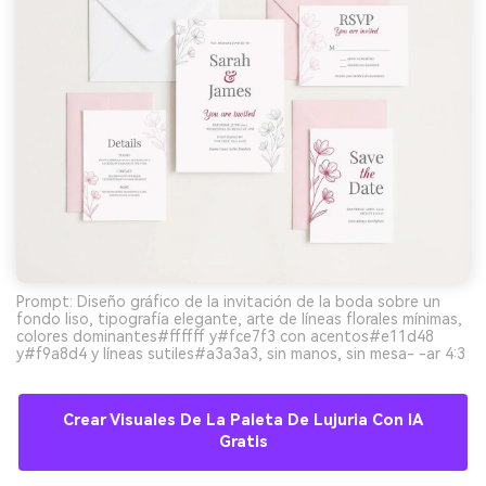
Prompt: Diseño gráfico de la invitación de la boda sobre un
fondo liso, tipografía elegante, arte de líneas florales mínimas,
colores dominantes#ffffff y#fce7f3 con acentos#e11d48
y#f9a8d4 y líneas sutiles#a3a3a3, sin manos, sin mesa- -ar 4:3
Crear Visuales De La Paleta De Lujuria Con IA
Gratis