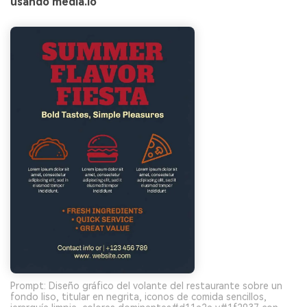
usando media.io
Prompt: Diseño gráfico del volante del restaurante sobre un
fondo liso, titular en negrita, iconos de comida sencillos,