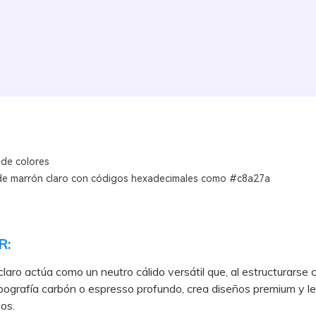
 de colores
de marrón claro con códigos hexadecimales como #c8a27a
R:
claro actúa como un neutro cálido versátil que, al estructurarse
pografía carbón o espresso profundo, crea diseños premium y le
ios.