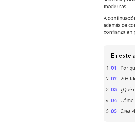
modernas.
A continuació
además de con
confianza en 
En este a
Por qu
20+ Id
¿Qué c
Cómo u
Crea v