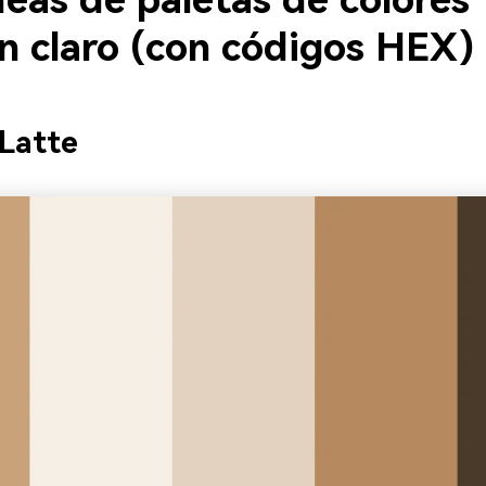
eas de paletas de colores
n claro (con códigos HEX)
 Latte