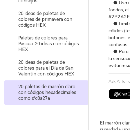
consejos
● Usa un "
fondos, el
20 ideas de paletas de
#2B2A2E o
colores de primavera con
● Limita l
códigos HEX
cálidos (t
botones, e
Paletas de colores para
Pascua: 20 ideas con códigos
confusas.
HEX
● Para apl
la sensaci
20 ideas de paletas de
evitar res
colores para el Día de San
Valentín con códigos HEX
Ask AI for
20 paletas de marrón claro
con códigos hexadecimales
Chat
como #c8a27a
El marrón clar
suavidad y una