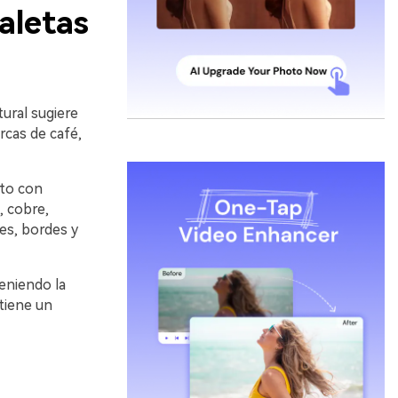
aletas
ural sugiere
rcas de café,
nto con
, cobre,
ies, bordes y
eniendo la
tiene un