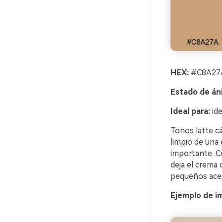
HEX:
#C8A27A
Estado de án
Ideal para:
ide
Tonos latte cá
limpio de una 
importante. C
deja el crema
pequeños acen
Ejemplo de i