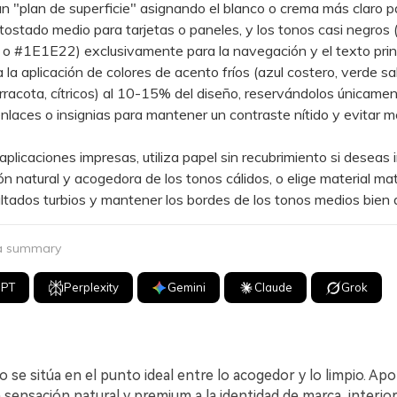
plan de superficie" asignando el blanco o crema más claro pa
 tostado medio para tarjetas o paneles, y los tonos casi negros
 #1E1E22) exclusivamente para la navegación y el texto princ
a aplicación de colores de acento fríos (azul costero, verde sal
erracota, cítricos) al 10-15% del diseño, reservándolos únicame
nlaces o insignias para mantener un contraste nítido y evitar 
icaciones impresas, utiliza papel sin recubrimiento si deseas i
ón natural y acogedora de los tonos cálidos, o elige material ma
ultados turbios y mantener los bordes de los tonos medios bien d
 a summary
GPT
Perplexity
Gemini
Claude
Grok
o se sitúa en el punto ideal entre lo acogedor y lo limpio. Apor
 sensación natural y premium a la identidad de marca, interior