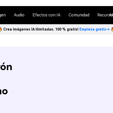
gen
Audio
Efectos con IA
Comunidad
Recurso
A
Crea imágenes IA ilimitadas. 100 % gratis!
Empieza gratis→
rón
mo