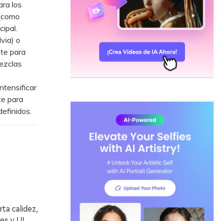
ra los
 (como
ipal.
via) o
nte para
mezclas
ntensificar
te para
efinidos.
ta calidez,
es y UI