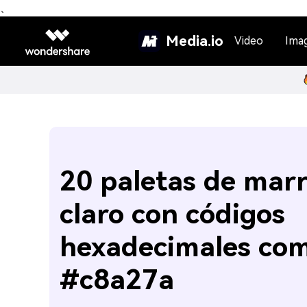
、
Media.io
Video
Ima
20 paletas de mar
claro con códigos
hexadecimales co
#c8a27a