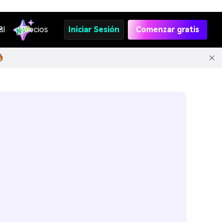
s
PI
Precios
Iniciar Sesión
Comenzar gratis