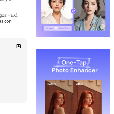
igos HEX),
as con