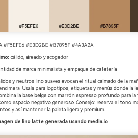
 #F5EFE6 #E3D2BE #B7895F #4A3A2A
imo:
cálido, aireado y acogedor
ntidad de marca minimalista y empaque de cafetería
lidos y neutros lino suaves evocan el ritual calmado de la maña
encimera. Úsala para logotipos, etiquetas y menús donde la le
ombina la base beige con marrón espresso profundo para la t
 como espacio negativo generoso. Consejo: reserva el tono m
tos y así mantener la paleta ligera y premium.
magen de lino latte generada usando media.io