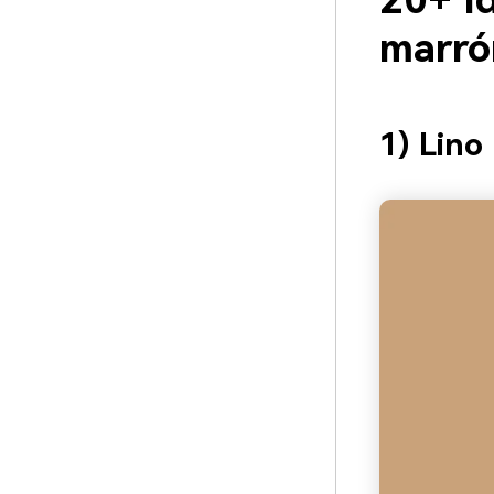
20+ Id
marró
1) Lino