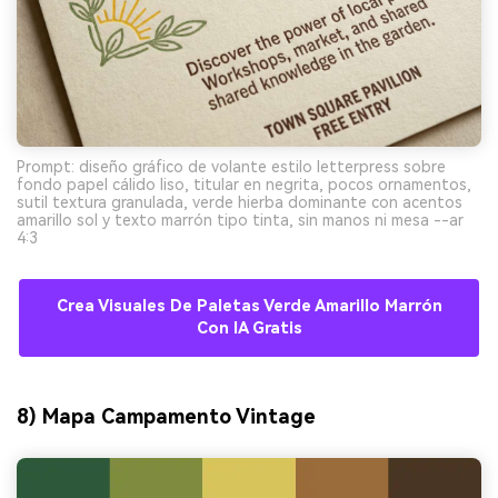
Prompt: diseño gráfico de volante estilo letterpress sobre
fondo papel cálido liso, titular en negrita, pocos ornamentos,
sutil textura granulada, verde hierba dominante con acentos
amarillo sol y texto marrón tipo tinta, sin manos ni mesa --ar
4:3
Crea Visuales De Paletas Verde Amarillo Marrón
Con IA Gratis
8) Mapa Campamento Vintage