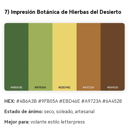
7) Impresión Botánica de Hierbas del Desierto
HEX:
#4B6A3B #9FB05A #EBD46E #A9723A #6A4528
Estado de ánimo:
seco, soleado, artesanal
Mejor para:
volante estilo letterpress