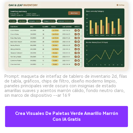
Prompt: maqueta de interfaz de tablero de inventario 2d, filas
de tabla, gráficos, chips de filtro, diseño moderno limpio,
paneles principales verde oscuro con insignias de estado
amarillas suaves y acentos marrón cálido, fondo neutro claro,
sin marco de dispositivo --ar 16:9
Crea Visuales De Paletas Verde Amarillo Marrón
Con IA Gratis