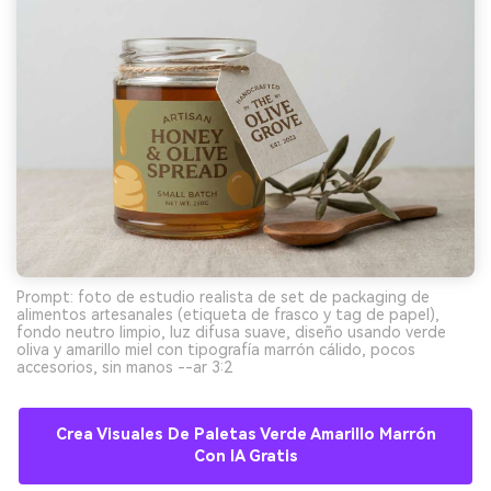
Prompt: foto de estudio realista de set de packaging de
alimentos artesanales (etiqueta de frasco y tag de papel),
fondo neutro limpio, luz difusa suave, diseño usando verde
oliva y amarillo miel con tipografía marrón cálido, pocos
accesorios, sin manos --ar 3:2
Crea Visuales De Paletas Verde Amarillo Marrón
Con IA Gratis