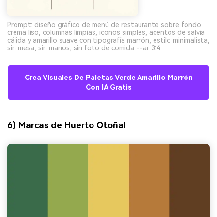
Prompt: diseño gráfico de menú de restaurante sobre fondo
crema liso, columnas limpias, iconos simples, acentos de salvia
cálida y amarillo suave con tipografía marrón, estilo minimalista,
sin mesa, sin manos, sin foto de comida --ar 3:4
Crea Visuales De Paletas Verde Amarillo Marrón
Con IA Gratis
6) Marcas de Huerto Otoñal