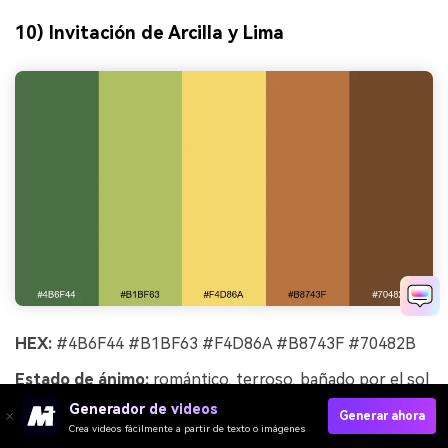
10) Invitación de Arcilla y Lima
HEX:
#4B6F44 #B1BF63 #F4D86A #B8743F #70482B
Estado de ánimo:
romántico, terroso, bañado por el sol
Generador de videos
Mejor para:
invitación de boda rústica
Generar ahora
Crea videos fácilmente a partir de texto o imágenes