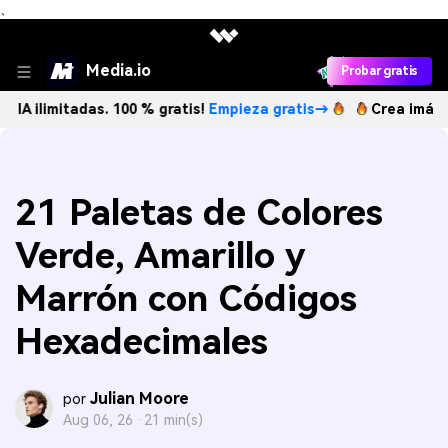
、
Media.io
Probar gratis
tadas. 100 % gratis!
Empieza gratis→
Crea imágenes IA ili
21 Paletas de Colores
Verde, Amarillo y
Marrón con Códigos
Hexadecimales
Julian Moore
por
Aug 06, 26 ·
21 min(s)