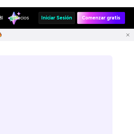
s
PI
Precios
Iniciar Sesión
Comenzar gratis