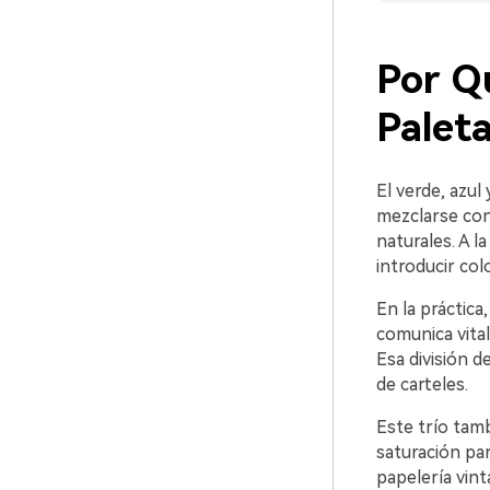
Por Q
Palet
El verde, azul
mezclarse con
naturales. A l
introducir col
En la práctica,
comunica vital
Esa división d
de carteles.
Este trío tamb
saturación par
papelería vin