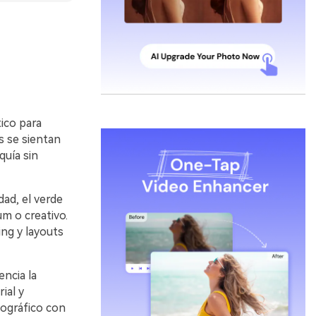
tico para
s se sientan
quía sin
idad, el verde
m o creativo.
ing y layouts
ncia la
ial y
tográfico con