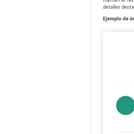
mantén el text
detalles desta
Ejemplo de i