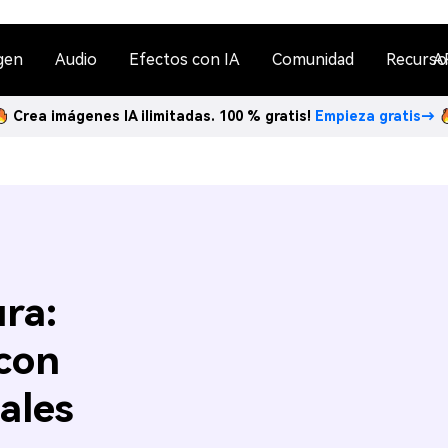
gen
Audio
Efectos con IA
Comunidad
Recurso
A
Crea imágenes IA ilimitadas. 100 % gratis!
Empieza gratis→
ra:
con
ales