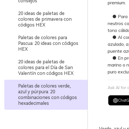
consejos
premium.
20 ideas de paletas de
● Para com
colores de primavera con
neutros co
códigos HEX
tono cálid
● Al const
Paletas de colores para
Pascua: 20 ideas con códigos
azulado, a
HEX
puente azu
● En proye
20 ideas de paletas de
marino o n
colores para el Día de San
puro exclu
Valentín con códigos HEX
Paletas de colores verde,
Ask AI for
azul y púrpura: 20
combinaciones con códigos
Chat
hexadecimales
Verde, azul y 