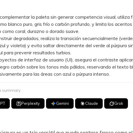
plementar la paleta sin generar competencia visual, utiliza 
mo blanco puro, gris frío o carbón profundo, y limita los acentos
o como coral, durazno o dorado suave.
ruir degradados, realiza la transición secuencialmente (verde
zul y violeta) y evita saltar directamente del verde al púrpura si
l para prevenir resultados turbios.
ctos de interfaz de usuario (UI), asegura el contraste aplica
egro carbón sobre los tonos más pálidos, reservando el texto b
sivamente para las áreas con azul o púrpura intenso.
 a summary
GPT
Perplexity
Gemini
Claude
Grok
púrpura es un trío versátil que puede sentirse fresco como el 