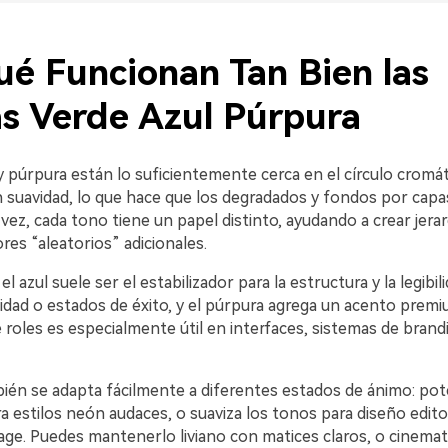
ué Funcionan Tan Bien las
as Verde Azul Púrpura
 y púrpura están lo suficientemente cerca en el círculo cromá
 suavidad, lo que hace que los degradados y fondos por capa
a vez, cada tono tiene un papel distinto, ayudando a crear jerar
ores “aleatorios” adicionales.
 el azul suele ser el estabilizador para la estructura y la legibil
idad o estados de éxito, y el púrpura agrega un acento premiu
e roles es especialmente útil en interfaces, sistemas de brand
ién se adapta fácilmente a diferentes estados de ánimo: pote
a estilos neón audaces, o suaviza los tonos para diseño editor
tage. Puedes mantenerlo liviano con matices claros, o cinema