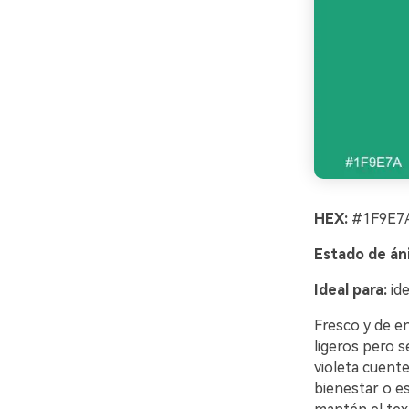
HEX:
#1F9E7A
Estado de án
Ideal para:
ide
Fresco y de e
ligeros pero s
violeta cuente
bienestar o e