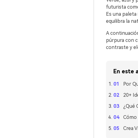
futurista como
Es una paleta 
equilibra la na
A continuación
púrpura con c
contraste y el
En este a
Por Qu
20+ Id
¿Qué C
Cómo U
Crea V