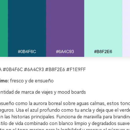
 #0B4F6C #6A4C93 #B8F2E6 #F1E9FF
imo:
fresco y de ensueño
ntidad de marca de viajes y mood boards
nsueño como la aurora boreal sobre aguas calmas, estos tono
eguros. Usa el azul profundo como tu ancla y deja que el verde
n las historias principales. Funciona de maravilla para branding
stilo de vida combinado con blanco limpio y degradados suave