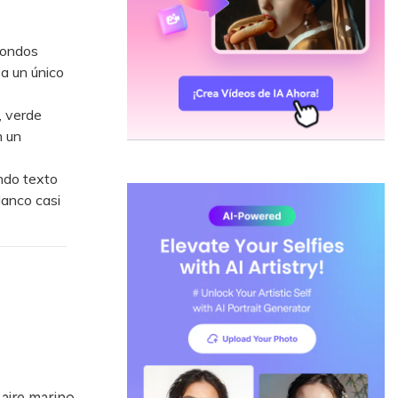
fondos
 a un único
, verde
n un
ndo texto
lanco casi
aire marino,