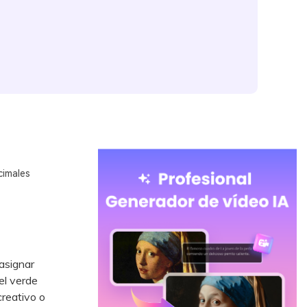
cimales
 asignar
 el verde
creativo o