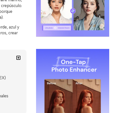
 crepúsculo.
 porque
).
rde, azul y
ros, crear
EX)
eales