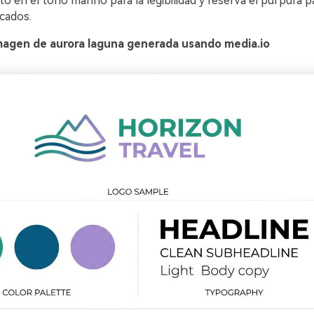
o en el tono marino para la legibilidad y reserva el púrpura 
cados.
magen de aurora laguna generada usando media.io