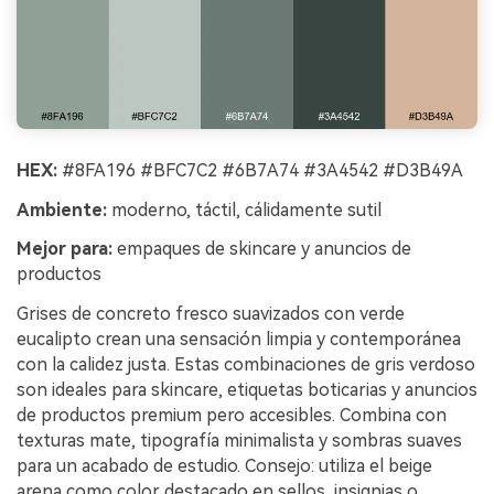
HEX:
#8FA196 #BFC7C2 #6B7A74 #3A4542 #D3B49A
Ambiente:
moderno, táctil, cálidamente sutil
Mejor para:
empaques de skincare y anuncios de
productos
Grises de concreto fresco suavizados con verde
eucalipto crean una sensación limpia y contemporánea
con la calidez justa. Estas combinaciones de gris verdoso
son ideales para skincare, etiquetas boticarias y anuncios
de productos premium pero accesibles. Combina con
texturas mate, tipografía minimalista y sombras suaves
Crea imágenes IA
para un acabado de estudio. Consejo: utiliza el beige
ilimitadas. 100 %
arena como color destacado en sellos, insignias o