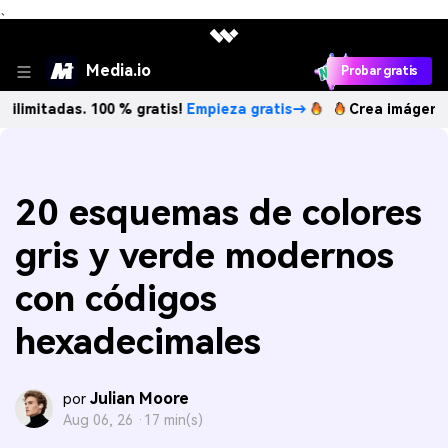
、
Media.io
Probar gratis
s. 100 % gratis!
Empieza gratis→
Crea imágenes IA ilimita
20 esquemas de colores
gris y verde modernos
con códigos
hexadecimales
Julian Moore
por
Aug 06, 26 ·
17 min(s)