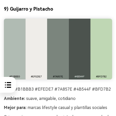
9) Guijarro y Pistacho
HEX:
#B1BBB3 #EFEDE7 #7A857E #4B544F #BFD7B2
Ambiente:
suave, amigable, cotidiano
Mejor para:
marcas lifestyle casual y plantillas sociales