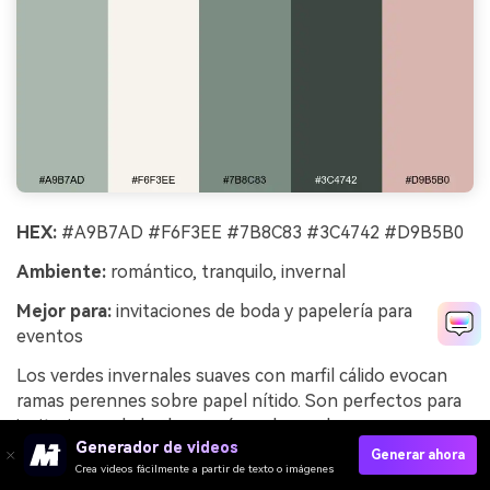
HEX:
#A9B7AD #F6F3EE #7B8C83 #3C4742 #D9B5B0
Ambiente:
romántico, tranquilo, invernal
Mejor para:
invitaciones de boda y papelería para
eventos
Los verdes invernales suaves con marfil cálido evocan
ramas perennes sobre papel nítido. Son perfectos para
invitaciones de boda, menús y planos de mesa que
Generador de videos
buscan elegancia sin mucho contraste. Combina el
Generar ahora
Crea videos fácilmente a partir de texto o imágenes
acento rosado con tipos serif delicados y sutiles