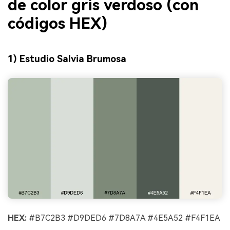
de color gris verdoso (con
códigos HEX)
1) Estudio Salvia Brumosa
HEX:
#B7C2B3 #D9DED6 #7D8A7A #4E5A52 #F4F1EA