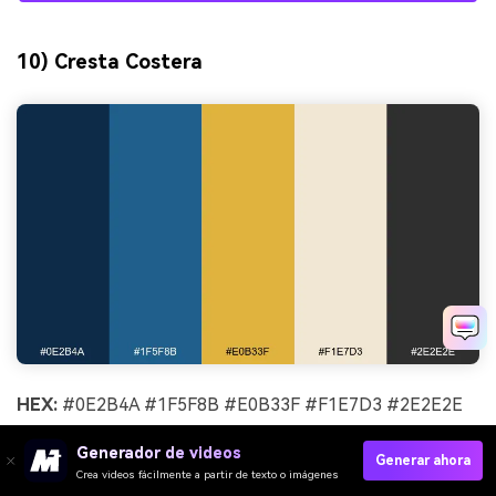
10) Cresta Costera
HEX:
#0E2B4A #1F5F8B #E0B33F #F1E7D3 #2E2E2E
Estado de ánimo:
fresco, preppy, costero
Generador de videos
Generar ahora
Crea videos fácilmente a partir de texto o imágenes
Ideal para:
sitios web de resorts y folletos de viajes