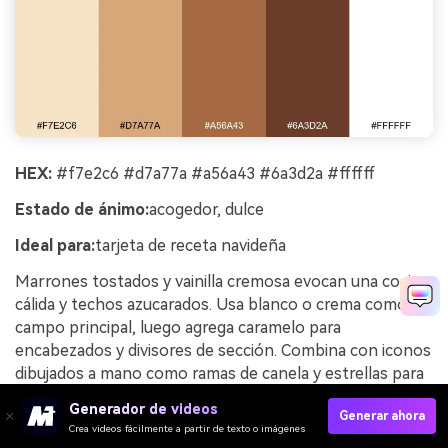
HEX:
#f7e2c6 #d7a77a #a56a43 #6a3d2a #ffffff
Estado de ánimo:
acogedor, dulce
Ideal para:
tarjeta de receta navideña
Marrones tostados y vainilla cremosa evocan una cocina
cálida y techos azucarados. Usa blanco o crema como
campo principal, luego agrega caramelo para
encabezados y divisores de sección. Combina con iconos
dibujados a mano como ramas de canela y estrellas para
darle encanto. Consejo: usa el marrón más oscuro solo
Generador de videos
Generar ahora
para texto pequeño y unidades de medida para preservar
Crea videos fácilmente a partir de texto o imágenes
la legibilidad.