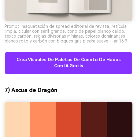
Prompt: maquetación de spread editorial de revista, retícula
limpia, titular con serif grande, tono de papel blanco cálido,
texto carbón, reglas divisorias mínimas, colores dominantes
blanco roto y carbón con bloques gris piedra suave --ar 16:9
Crea Visuales De Paletas De Cuento De Hadas
Con IA Gratis
7) Ascua de Dragón