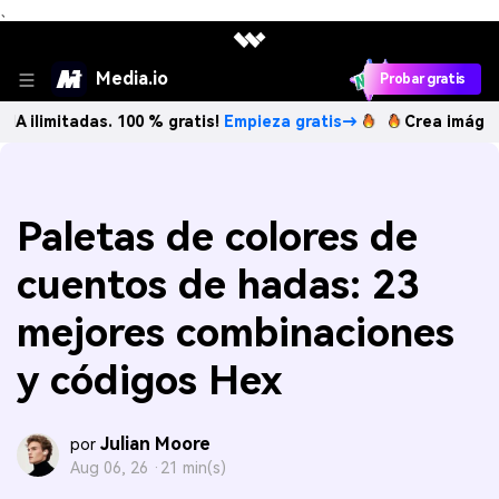
、
Media.io
Probar gratis
adas. 100 % gratis!
Empieza gratis→
Crea imágenes IA ilim
Paletas de colores de
cuentos de hadas: 23
mejores combinaciones
y códigos Hex
Julian Moore
por
Aug 06, 26 ·
21 min(s)