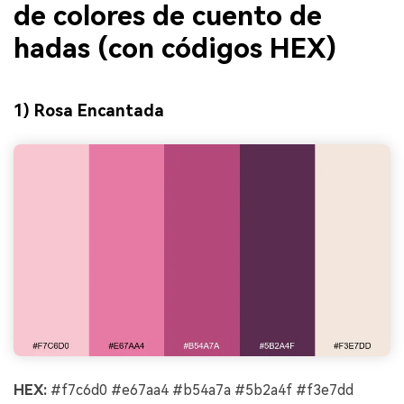
de colores de cuento de
hadas (con códigos HEX)
1) Rosa Encantada
HEX:
#f7c6d0 #e67aa4 #b54a7a #5b2a4f #f3e7dd