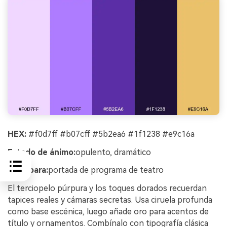
HEX:
#f0d7ff #b07cff #5b2ea6 #1f1238 #e9c16a
Estado de ánimo:
opulento, dramático
Ideal para:
portada de programa de teatro
El terciopelo púrpura y los toques dorados recuerdan
tapices reales y cámaras secretas. Usa ciruela profunda
como base escénica, luego añade oro para acentos de
título y ornamentos. Combínalo con tipografía clásica