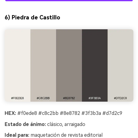
6) Piedra de Castillo
HEX:
#f0ede8 #c8c2bb #8e8782 #3f3b3a #d7d2c9
Estado de ánimo:
clásico, arraigado
Ideal para:
maquetación de revista editorial