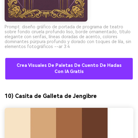
Prompt: diseño gráfico de portada de programa de teatro
sobre fondo ciruela profundo liso, borde ornamentado, título
elegante con serifas, líneas doradas de acento, colores
dominantes púrpura profundo y dorado con toques de lila, sin
elementos fotográficos --ar 3:4
Crea Visuales De Paletas De Cuento De Hadas
Con IA Gratis
10) Casita de Galleta de Jengibre