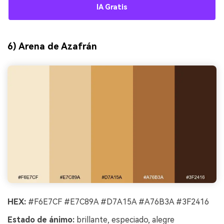
IA Gratis
6) Arena de Azafrán
HEX:
#F6E7CF #E7C89A #D7A15A #A76B3A #3F2416
Estado de ánimo:
brillante, especiado, alegre