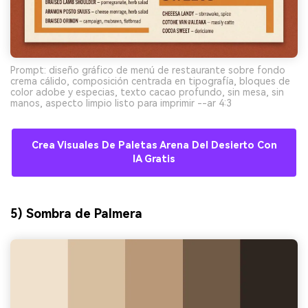
Prompt: diseño gráfico de menú de restaurante sobre fondo
crema cálido, composición centrada en tipografía, bloques de
color adobe y especias, texto cacao profundo, sin mesa, sin
manos, aspecto limpio listo para imprimir --ar 4:3
Crea Visuales De Paletas Arena Del Desierto Con
IA Gratis
5) Sombra de Palmera