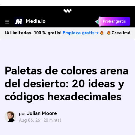
、
Media.io
Probar gratis
tadas. 100 % gratis!
Empieza gratis→
Crea imágenes IA ili
Paletas de colores arena
del desierto: 20 ideas y
códigos hexadecimales
Julian Moore
por
Aug 06, 26 ·
20 min(s)