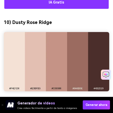
IA Gratis
10) Dusty Rose Ridge
HEX:
#F4E1D6 #E3BFB3 #C59386 #9A6B5E #4B2D29
Generador de videos
Generar ahora
Crea videos fácilmente a partir de texto o imágenes
Estado de ánimo:
romántico, apagado, moderno