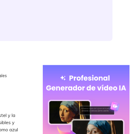
ales
tel y la
ibles y
omo azul