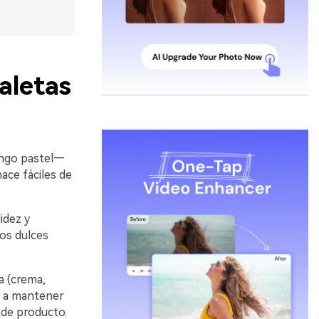
aletas
ango pastel—
hace fáciles de
idez y
ños dulces
a (crema,
da a mantener
 de producto.