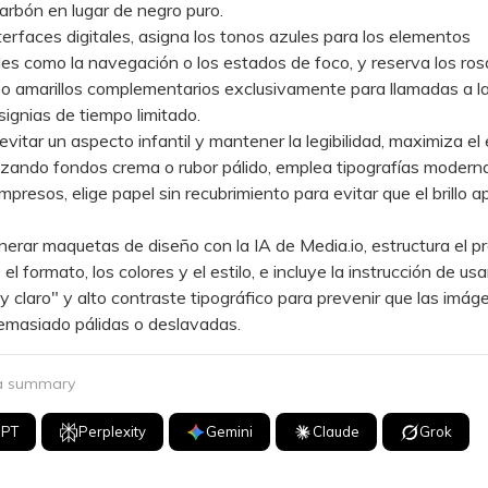
arbón en lugar de negro puro.
faces digitales, asigna los tonos azules para los elementos
les como la navegación o los estados de foco, y reserva los ro
o amarillos complementarios exclusivamente para llamadas a la
signias de tiempo limitado.
tar un aspecto infantil y mantener la legibilidad, maximiza el
lizando fondos crema o rubor pálido, emplea tipografías moderna
mpresos, elige papel sin recubrimiento para evitar que el brillo a
ar maquetas de diseño con la IA de Media.io, estructura el p
el formato, los colores y el estilo, e incluye la instrucción de usa
 claro" y alto contraste tipográfico para prevenir que las imág
emasiado pálidas o deslavadas.
 a summary
GPT
Perplexity
Gemini
Claude
Grok