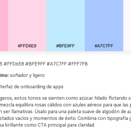
 #FFD6E8 #BFE9FF #A7C7FF #FFF7FB
imo:
soñador y ligero
terfaz de onboarding de apps
igeros, estos tonos se sienten como azúcar hilado flotando s
mezcla equilibra rosas cálidos con azules aéreos para que las 
n ser llamativas. Úsalo para una paleta suave de algodón de a
stados vacíos y momentos de éxito. Combina con tipografía gr
 brillante como CTA principal para claridad.