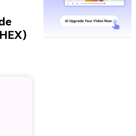
 de
 HEX)