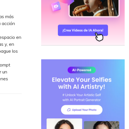
sas más
 acción
 espacio en
s y, en
pague los
rompt
r un
enes