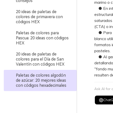
consejos
marino o c
● En inter
20 ideas de paletas de
estructura
colores de primavera con
saturados 
códigos HEX
(CTA) o in
● Para evi
Paletas de colores para
Pascua: 20 ideas con códigos
blanco uti
HEX
formatos i
pasteles.
20 ideas de paletas de
● Al gener
colores para el Día de San
detallando 
Valentín con códigos HEX
"fondo muy
resulten d
Paletas de colores algodón
de azúcar: 20 mejores ideas
con códigos hexadecimales
Ask AI for
Chat