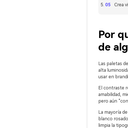
Crea v
Por qu
de al
Las paletas d
alta luminosid
usar en brandi
El contraste r
amabilidad, mi
pero aún “con 
La mayoría de
blanco rosado 
limpia la tipo