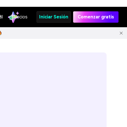
s
PI
Precios
Iniciar Sesión
Comenzar gratis