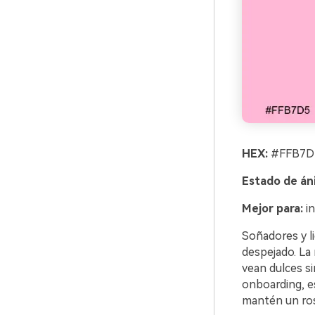
HEX:
#FFB7D5
Estado de án
Mejor para:
in
Soñadores y l
despejado. La 
vean dulces si
onboarding, e
mantén un rosa