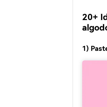
20+ Id
algod
1) Past