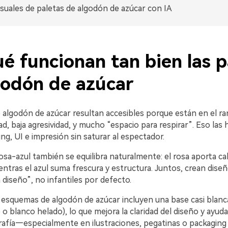
isuales de paletas de algodón de azúcar con IA
é funcionan tan bien las p
godón de azúcar
e algodón de azúcar resultan accesibles porque están en el r
ad, baja agresividad, y mucho “espacio para respirar”. Eso las 
ng, UI e impresión sin saturar al espectador.
osa-azul también se equilibra naturalmente: el rosa aporta cal
entras el azul suma frescura y estructura. Juntos, crean dise
diseño”, no infantiles por defecto.
 esquemas de algodón de azúcar incluyen una base casi blanc
o blanco helado), lo que mejora la claridad del diseño y ayu
grafía—especialmente en ilustraciones, pegatinas o packaging