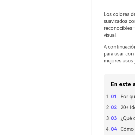
Los colores de
suavizados co
reconocibles—
visual.
A continuación
para usar con
mejores usos 
En este a
Por qu
20+ Id
¿Qué c
Cómo u