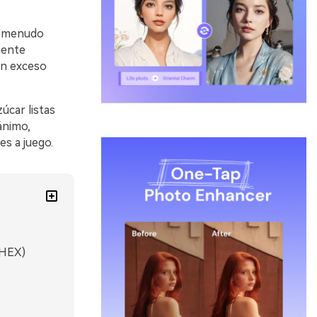
 a menudo
mente
in exceso
úcar listas
ánimo,
s a juego.
 HEX)