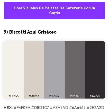
Crea Visuales De Paletas De Cafetería Con IA
Gratis
9) Biscotti Azul Grisáceo
HEX:
#F4F0EA #D8D1C7 #A8A7AD #6A6467 #2E2A2D