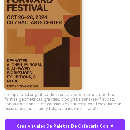
Prompt: póster gráfico de evento sobre fondo cálido liso,
formas geométricas grandes, tipografía sans-serif audaz,
tonos dominantes de caramelo y terracota con texto marrón
oscuro, diseño limpio y listo para imprimir --ar 3:4
Crea Visuales De Paletas De Cafetería Con IA