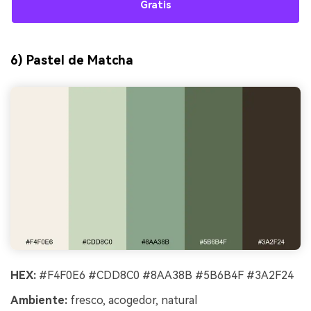
Gratis
6) Pastel de Matcha
HEX:
#F4F0E6 #CDD8C0 #8AA38B #5B6B4F #3A2F24
Ambiente:
fresco, acogedor, natural