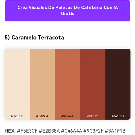
Crea Visuales De Paletas De Cafetería Con IA
Gratis
5) Caramelo Terracota
HEX:
#F5E3CF #E2B38A #C46A4A #9C3F2F #3A1F1B