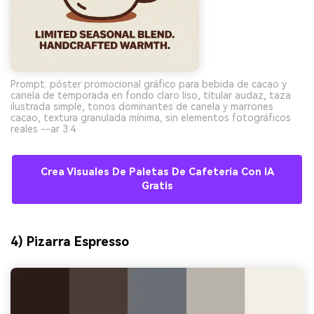
Prompt: póster promocional gráfico para bebida de cacao y
canela de temporada en fondo claro liso, titular audaz, taza
ilustrada simple, tonos dominantes de canela y marrones
cacao, textura granulada mínima, sin elementos fotográficos
reales --ar 3:4
Crea Visuales De Paletas De Cafetería Con IA
Gratis
4) Pizarra Espresso