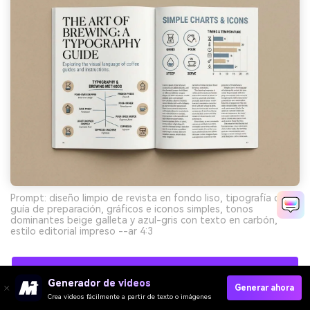
Prompt: diseño limpio de revista en fondo liso, tipografía de
guía de preparación, gráficos e iconos simples, tonos
dominantes beige galleta y azul-gris con texto en carbón,
estilo editorial impreso --ar 4:3
Crea Visuales De Paletas De Cafetería Con IA
Generador de videos
Gratis
Generar ahora
Crea videos fácilmente a partir de texto o imágenes