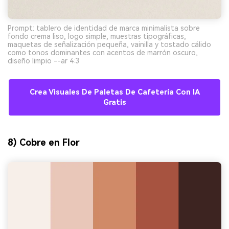
Prompt: tablero de identidad de marca minimalista sobre
fondo crema liso, logo simple, muestras tipográficas,
maquetas de señalización pequeña, vainilla y tostado cálido
como tonos dominantes con acentos de marrón oscuro,
diseño limpio --ar 4:3
Crea Visuales De Paletas De Cafetería Con IA
Gratis
8) Cobre en Flor