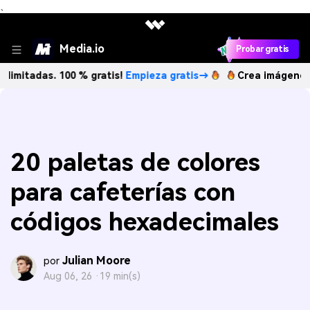
、
Media.io
Probar gratis
s. 100 % gratis!
Empieza gratis→
Crea imágenes IA ilimita
20 paletas de colores
para cafeterías con
códigos hexadecimales
Julian Moore
por
Aug 06, 26 ·
19 min(s)