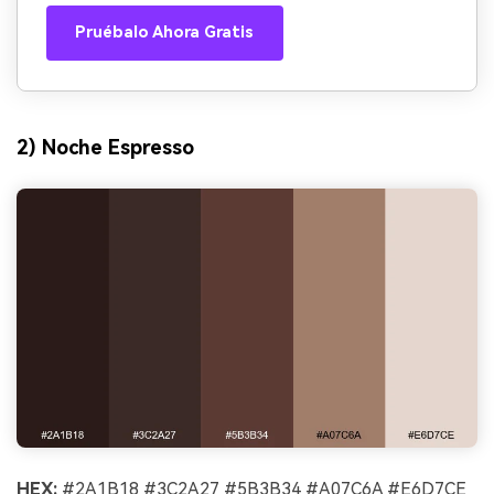
Pruébalo Ahora Gratis
2) Noche Espresso
HEX:
#2A1B18 #3C2A27 #5B3B34 #A07C6A #E6D7CE