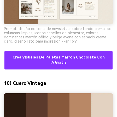
Prompt: diseño editorial de newsletter sobre fondo crema liso,
columnas limpias, iconos sencillos de bienestar, colores
dominantes marrón cálido y beige avena con espacio crema
claro, diseño listo para impresión --ar 16:9
Crea Visuales De Paletas Marrón Chocolate Con
IA Gratis
10) Cuero Vintage