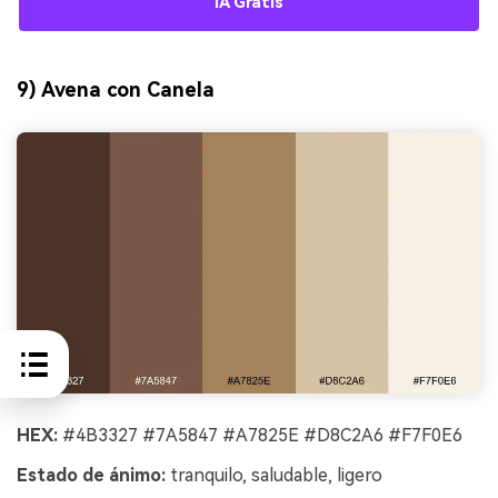
IA Gratis
9) Avena con Canela
HEX:
#4B3327 #7A5847 #A7825E #D8C2A6 #F7F0E6
Estado de ánimo:
tranquilo, saludable, ligero