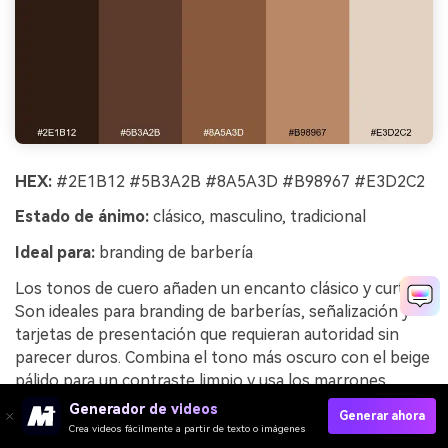
HEX:
#2E1B12 #5B3A2B #8A5A3D #B98967 #E3D2C2
Estado de ánimo:
clásico, masculino, tradicional
Ideal para:
branding de barbería
Los tonos de cuero añaden un encanto clásico y curtido.
Son ideales para branding de barberías, señalización y
tarjetas de presentación que requieran autoridad sin
parecer duros. Combina el tono más oscuro con el beige
pálido para un contraste limpio y usa los marrones
cálidos para elementos secundarios. Consejo: una sola
Generador de videos
Generar ahora
línea ornamental vintage en color canela puede realzar
Crea videos fácilmente a partir de texto o imágenes