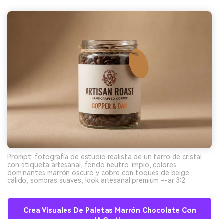
Prompt: fotografía de estudio realista de un tarro de cristal
con etiqueta artesanal, fondo neutro limpio, colores
dominantes marrón oscuro y cobre con toques de beige
cálido, sombras suaves, look artesanal premium --ar 3:2
Crea Visuales De Paletas Marrón Chocolate Con