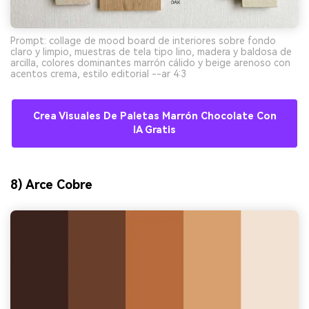
Prompt: collage de mood board de interiores sobre fondo
claro y limpio, muestras de tela tipo lino, madera y baldosa de
arcilla, colores dominantes marrón cálido y beige arenoso con
acentos crema, estilo editorial --ar 4:3
Crea Visuales De Paletas Marrón Chocolate Con
IA Gratis
8) Arce Cobre