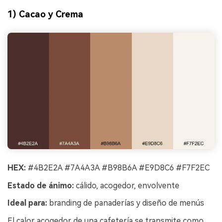
1) Cacao y Crema
HEX:
#4B2E2A #7A4A3A #B98B6A #E9D8C6 #F7F2EC
Estado de ánimo:
cálido, acogedor, envolvente
Ideal para:
branding de panaderías y diseño de menús
El calor acogedor de una cafetería se transmite como