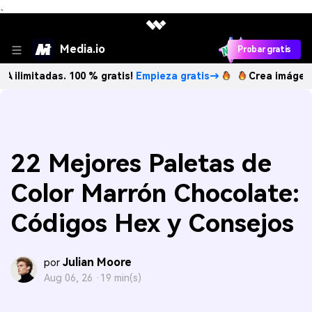
、
Media.io
Probar gratis
tadas. 100 % gratis!
Empieza gratis→
Crea imágenes IA ili
22 Mejores Paletas de
Color Marrón Chocolate:
Códigos Hex y Consejos
Julian Moore
por
Aug 06, 26 ·
19 min(s)