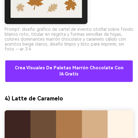
Prompt: diseño gráfico de cartel de evento otoñal sobre fondo
blanco roto, titular en negrita y formas sencillas de hojas,
colores dominantes marrón chocolate y caramelo cálido con
acentos beige claros, diseño limpio y listo para imprimir, sin
foto --ar 3:4
Crea Visuales De Paletas Marrón Chocolate Con
IA Gratis
4) Latte de Caramelo