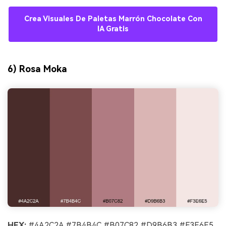
Crea Visuales De Paletas Marrón Chocolate Con
IA Gratis
6) Rosa Moka
HEX:
#4A2C2A #7B4B4C #B07C82 #D9B6B3 #F3E6E5