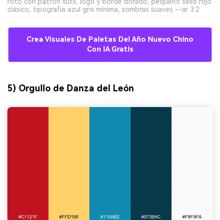
roto con patrón sutil, logo y borde dorado, pequeño sello rojo
clásico, tipografía azul gris mínima, sombras suaves --ar 3:2
Crea Visuales De Paletas Del Año Nuevo Chino
Con IA Gratis
5) Orgullo de Danza del León