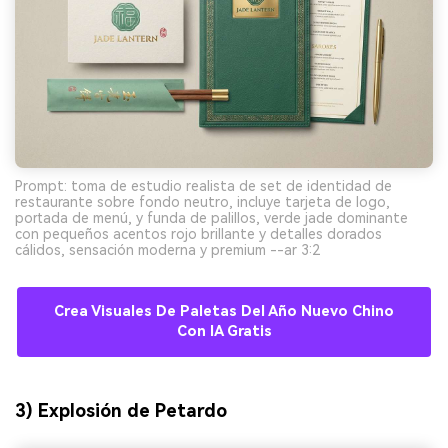
Prompt: toma de estudio realista de set de identidad de
restaurante sobre fondo neutro, incluye tarjeta de logo,
portada de menú, y funda de palillos, verde jade dominante
con pequeños acentos rojo brillante y detalles dorados
cálidos, sensación moderna y premium --ar 3:2
Crea Visuales De Paletas Del Año Nuevo Chino
Con IA Gratis
3) Explosión de Petardo