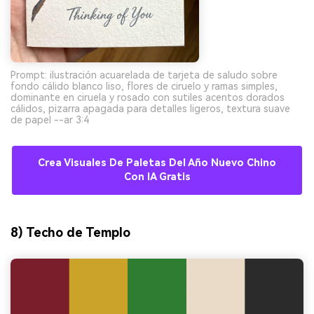
Prompt: ilustración acuarelada de tarjeta de saludo sobre
fondo cálido blanco liso, flores de ciruelo y ramas simples,
dominante en ciruela y rosado con sutiles acentos dorados
cálidos, pizarra apagada para detalles ligeros, textura suave
de papel --ar 3:4
Crea Visuales De Paletas Del Año Nuevo Chino
Con IA Gratis
8) Techo de Templo