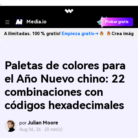
、
Media.io
Probar gratis
adas. 100 % gratis!
Empieza gratis→
Crea imágenes IA ilim
Paletas de colores para
el Año Nuevo chino: 22
combinaciones con
códigos hexadecimales
Julian Moore
por
Aug 06, 26 ·
20 min(s)