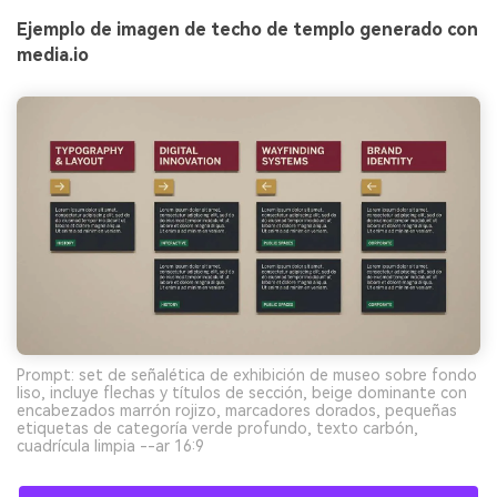
Ejemplo de imagen de techo de templo generado con
media.io
Prompt: set de señalética de exhibición de museo sobre fondo
liso, incluye flechas y títulos de sección, beige dominante con
encabezados marrón rojizo, marcadores dorados, pequeñas
etiquetas de categoría verde profundo, texto carbón,
cuadrícula limpia --ar 16:9