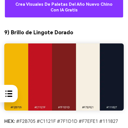
Crea Visuales De Paletas Del Año Nuevo Chino
Con IA Gratis
9) Brillo de Lingote Dorado
HEX:
#F2B705 #C1121F #7F1D1D #F7EFE1 #111827