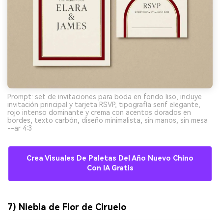
Prompt: set de invitaciones para boda en fondo liso, incluye
invitación principal y tarjeta RSVP, tipografía serif elegante,
rojo intenso dominante y crema con acentos dorados en
bordes, texto carbón, diseño minimalista, sin manos, sin mesa
--ar 4:3
Crea Visuales De Paletas Del Año Nuevo Chino
Con IA Gratis
7) Niebla de Flor de Ciruelo