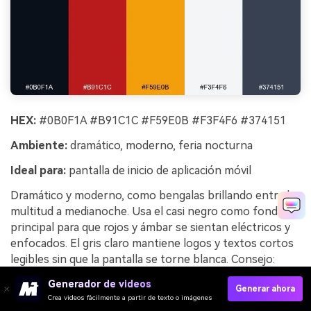
HEX:
#0B0F1A #B91C1C #F59E0B #F3F4F6 #374151
Ambiente:
dramático, moderno, feria nocturna
Ideal para:
pantalla de inicio de aplicación móvil
Dramático y moderno, como bengalas brillando entre la
multitud a medianoche. Usa el casi negro como fondo
principal para que rojos y ámbar se sientan eléctricos y
enfocados. El gris claro mantiene logos y textos cortos
legibles sin que la pantalla se torne blanca. Consejo:
mantén los degradados sutiles y deja que sólo el ámbar
Generador de videos
Generar ahora
sea el elemento brillante destacado.
Crea videos fácilmente a partir de texto o imágenes