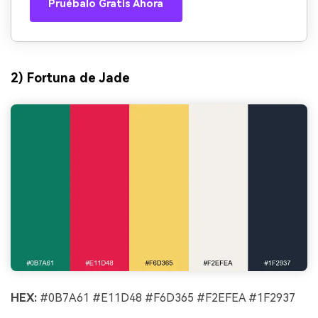
Pruébalo Gratis Ahora
2) Fortuna de Jade
HEX:
#0B7A61 #E11D48 #F6D365 #F2EFEA #1F2937