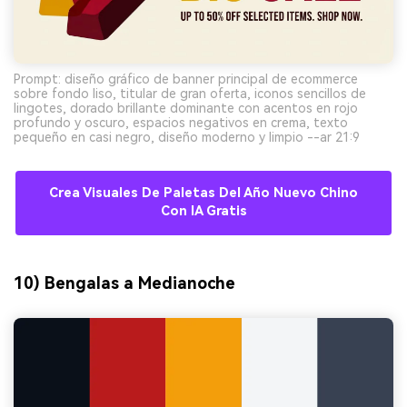
Prompt: diseño gráfico de banner principal de ecommerce
sobre fondo liso, titular de gran oferta, iconos sencillos de
lingotes, dorado brillante dominante con acentos en rojo
profundo y oscuro, espacios negativos en crema, texto
pequeño en casi negro, diseño moderno y limpio --ar 21:9
Crea Visuales De Paletas Del Año Nuevo Chino
Con IA Gratis
10) Bengalas a Medianoche