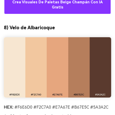
Crea Visuales De Paletas Beige Champán Con IA
Gratis
8) Velo de Albaricoque
HEX:
#F6E6D0 #F2C7A0 #E7A67E #B67E5C #5A3A2C