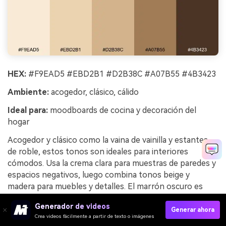
HEX:
#F9EAD5 #EBD2B1 #D2B38C #A07B55 #4B3423
Ambiente:
acogedor, clásico, cálido
Ideal para:
moodboards de cocina y decoración del
hogar
Acogedor y clásico como la vaina de vainilla y estantes
de roble, estos tonos son ideales para interiores
cómodos. Usa la crema clara para muestras de paredes y
espacios negativos, luego combina tonos beige y
madera para muebles y detalles. El marrón oscuro es
ideal para anotaciones y etiquetas de moodboard.
Generador de videos
Consejo: equilibra la calidez con un poco de blanco puro
Generar ahora
Crea videos fácilmente a partir de texto o imágenes
para evitar que el panel se vea turbio.