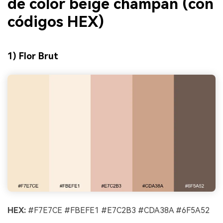
de color beige champán (con
códigos HEX)
1) Flor Brut
HEX:
#F7E7CE #FBEFE1 #E7C2B3 #CDA38A #6F5A52