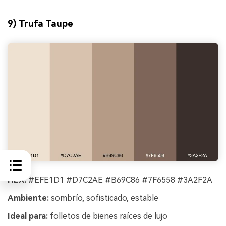
9) Trufa Taupe
HEX:
#EFE1D1 #D7C2AE #B69C86 #7F6558 #3A2F2A
Ambiente:
sombrío, sofisticado, estable
Ideal para:
folletos de bienes raíces de lujo