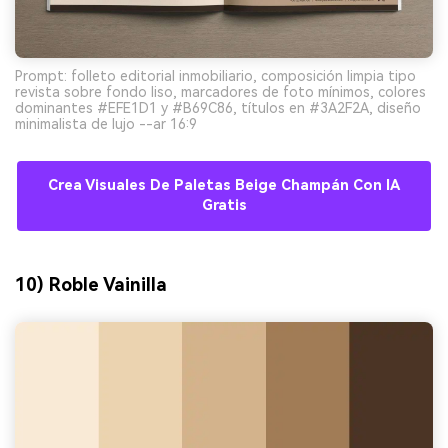
Prompt: folleto editorial inmobiliario, composición limpia tipo
revista sobre fondo liso, marcadores de foto mínimos, colores
dominantes #EFE1D1 y #B69C86, títulos en #3A2F2A, diseño
minimalista de lujo --ar 16:9
Crea Visuales De Paletas Beige Champán Con IA
Gratis
10) Roble Vainilla