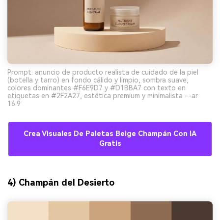
Prompt: anuncio de producto realista de cuidado de la piel
(botella y tarro) en fondo cálido y limpio, sombra suave,
colores dominantes #F6E9D7 y #D1BBA7 con texto en
etiquetas en #2F2A27, estética premium y minimalista --ar
16:9
Crea Visuales De Paletas Beige Champán Con IA
Gratis
4) Champán del Desierto