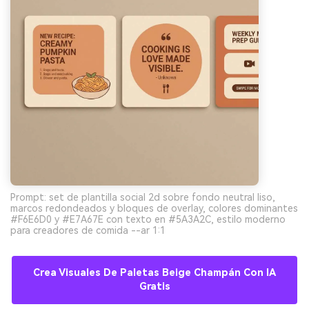
Prompt: set de plantilla social 2d sobre fondo neutral liso,
marcos redondeados y bloques de overlay, colores dominantes
#F6E6D0 y #E7A67E con texto en #5A3A2C, estilo moderno
para creadores de comida --ar 1:1
Crea Visuales De Paletas Beige Champán Con IA
Gratis