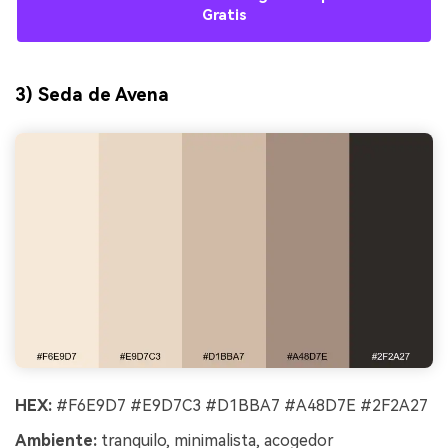
Gratis
3) Seda de Avena
HEX:
#F6E9D7 #E9D7C3 #D1BBA7 #A48D7E #2F2A27
Ambiente:
tranquilo, minimalista, acogedor