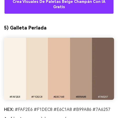
Crea Visuales De Paletas Beige Champán Con IA
Gratis
5) Galleta Perlada
HEX:
#FAF2E6 #F1DEC8 #E6C1A8 #B99A86 #7A6257