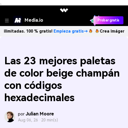
、
Media.io
Probar gratis
as. 100 % gratis!
Empieza gratis→
Crea imágenes IA ilimit
Las 23 mejores paletas
de color beige champán
con códigos
hexadecimales
Julian Moore
por
Aug 06, 26 ·
20 min(s)