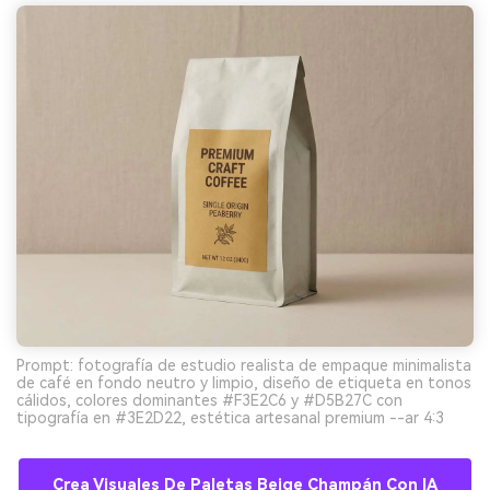
Prompt: fotografía de estudio realista de empaque minimalista
de café en fondo neutro y limpio, diseño de etiqueta en tonos
cálidos, colores dominantes #F3E2C6 y #D5B27C con
tipografía en #3E2D22, estética artesanal premium --ar 4:3
Crea Visuales De Paletas Beige Champán Con IA