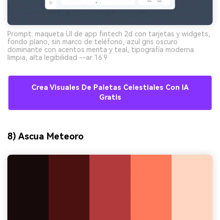
Prompt: maqueta UI de app fintech 2d con tarjetas y widgets,
fondo plano, sin marco de teléfono, azul gris oscuro
dominante con acentos menta y teal, tipografía moderna
limpia, alta legibilidad --ar 16:9
Crea Visuales De Paletas Celestiales Con IA
Gratis
8) Ascua Meteoro