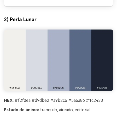
2) Perla Lunar
HEX:
#f2f0ea #d9dbe2 #a9b2c6 #5a6a86 #1c2433
Estado de ánimo:
tranquilo, aireado, editorial