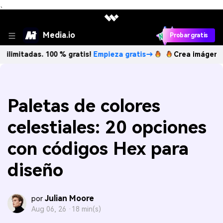
、
Media.io
Probar gratis
das. 100 % gratis!
Empieza gratis→
Crea imágenes IA ilimi
Paletas de colores
celestiales: 20 opciones
con códigos Hex para
diseño
Julian Moore
por
Aug 06, 26 ·
18 min(s)