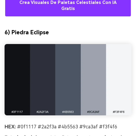
Crea Visuales De Paletas Celestiales Con IA
Gratis
6) Piedra Eclipse
HEX:
#0f1117 #2a2f3a #4b5563 #9ca3af #f3f4f6