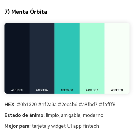
7) Menta Órbita
HEX:
#0b1320 #1f2a3a #2ec4b6 #a9fbd7 #f6fff8
Estado de ánimo:
limpio, amigable, moderno
Mejor para:
tarjeta y widget UI app fintech