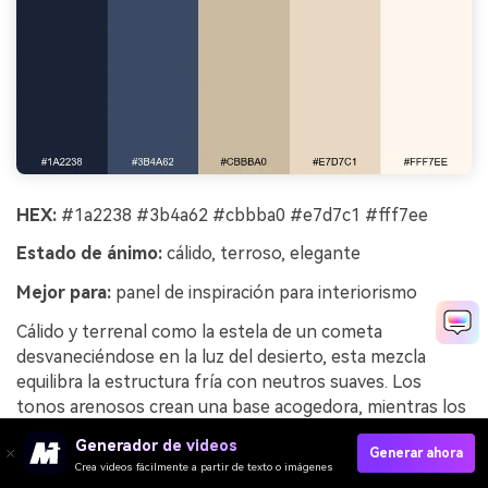
HEX:
#1a2238 #3b4a62 #cbbba0 #e7d7c1 #fff7ee
Estado de ánimo:
cálido, terroso, elegante
Mejor para:
panel de inspiración para interiorismo
Cálido y terrenal como la estela de un cometa
desvaneciéndose en la luz del desierto, esta mezcla
equilibra la estructura fría con neutros suaves. Los
tonos arenosos crean una base acogedora, mientras los
azules grisáceos oscuros añaden definición para
Generador de videos
Generar ahora
encabezados y muestras. Usa el crema como fondo del
Crea videos fácilmente a partir de texto o imágenes
tablero y superpone tejidos, madera y muestras