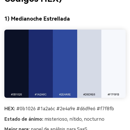
1) Medianoche Estrellada
HEX:
#0b1026 #1a2a6c #2e4a9e #d6d9e6 #f7f8fb
Estado de ánimo:
misterioso, nítido, nocturno
Mejor para:
panel de análisis para SaaS