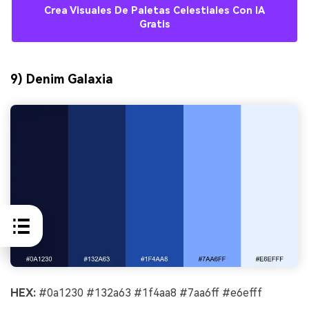
Crea Visuales De Paletas Celestiales Con IA
Gratis
9) Denim Galaxia
HEX:
#0a1230 #132a63 #1f4aa8 #7aa6ff #e6efff