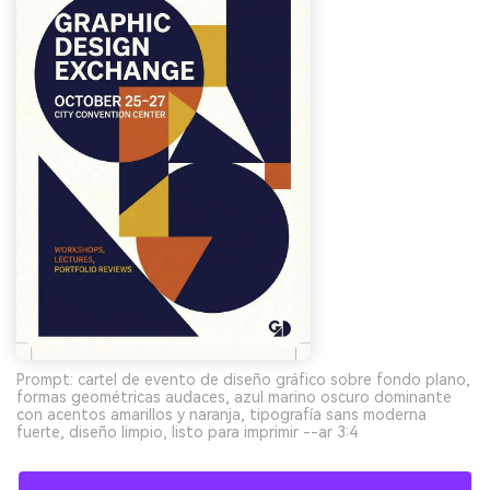
Prompt: cartel de evento de diseño gráfico sobre fondo plano,
formas geométricas audaces, azul marino oscuro dominante
con acentos amarillos y naranja, tipografía sans moderna
fuerte, diseño limpio, listo para imprimir --ar 3:4