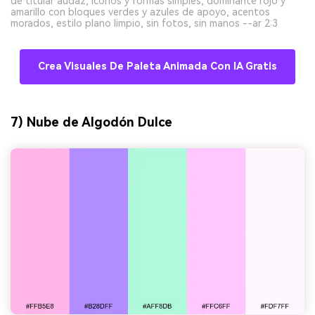
de titular audaz, iconos y formas simples, dominante rojo y
amarillo con bloques verdes y azules de apoyo, acentos
morados, estilo plano limpio, sin fotos, sin manos --ar 2:3
Crea Visuales De Paleta Animada Con IA Gratis
7) Nube de Algodón Dulce