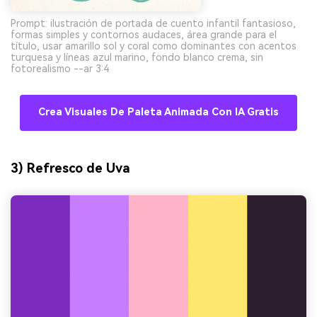
Prompt: ilustración de portada de cuento infantil fantasioso,
formas simples y contornos audaces, área grande para el
título, usar amarillo sol y coral como dominantes con acentos
turquesa y líneas azul marino, fondo blanco crema, sin
fotorealismo --ar 3:4
Crea Visuales De Paleta Animada Con IA Gratis
3) Refresco de Uva