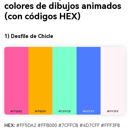
colores de dibujos animados
(con códigos HEX)
1) Desfile de Chicle
HEX:
#FF5DA2 #FFB000 #7CFFCB #4D7CFF #FFF3F8