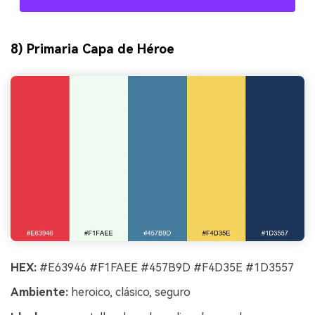
8) Primaria Capa de Héroe
HEX:
#E63946 #F1FAEE #457B9D #F4D35E #1D3557
Ambiente:
heroico, clásico, seguro