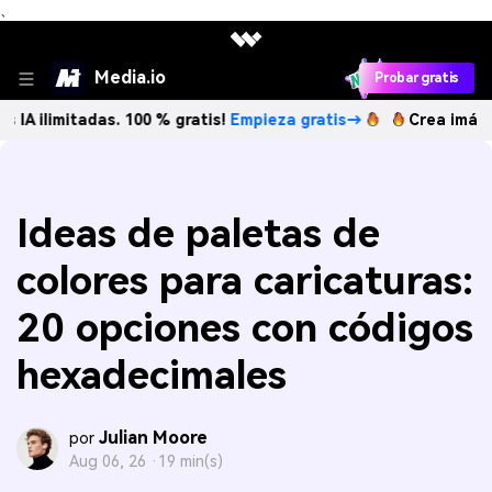
、
Media.io
Probar gratis
tadas. 100 % gratis!
Empieza gratis→
Crea imágenes IA ili
Ideas de paletas de
colores para caricaturas:
20 opciones con códigos
hexadecimales
Julian Moore
por
Aug 06, 26 ·
19 min(s)