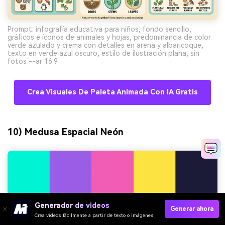
Prompt: infografía educativa para niños, fondo sencillo,
gráficos e íconos de animales y hojas, predominancia de color
verde azulado y crema con detalles en arena y albaricoque,
texto en verde azul oscuro, estilo de ilustración plana, sin
fotos --ar 16:9
Crea Visuales De Paleta Animada Con IA Gratis
10) Medusa Espacial Neón
Generador de videos
Generar ahora
Crea videos fácilmente a partir de texto o imágenes